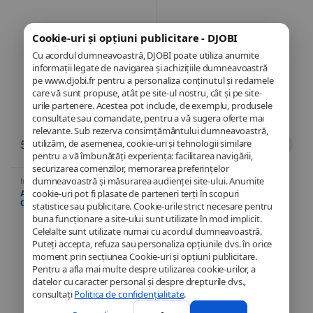
Windows 11 Pro
Windows 11 Pro
Cookie-uri și opțiuni publicitare - DJOBI
Cu acordul dumneavoastră, DJOBI poate utiliza anumite
informații legate de navigarea și achizițiile dumneavoastră
pe www.djobi.fr pentru a personaliza conținutul și reclamele
care vă sunt propuse, atât pe site-ul nostru, cât și pe site-
urile partenere. Acestea pot include, de exemplu, produsele
consultate sau comandate, pentru a vă sugera oferte mai
relevante. Sub rezerva consimțământului dumneavoastră,
utilizăm, de asemenea, cookie-uri și tehnologii similare
584,49
€
849,90
€
pentru a vă îmbunătăți experiența: facilitarea navigării,
securizarea comenzilor, memorarea preferințelor
dumneavoastră și măsurarea audienței site-ului. Anumite
Informatică
,
Laptop
,
Laptopuri
cookie-uri pot fi plasate de parteneri terți în scopuri
ASUS ExpertBook P1 – Intel
Core i5-13500H – 8 GB RAM –
statistice sau publicitare. Cookie-urile strict necesare pentru
SSD de 256 GB – 39,6 cm
buna funcționare a site-ului sunt utilizate în mod implicit.
(15,6″) – Windows 11 Pro
Celelalte sunt utilizate numai cu acordul dumneavoastră.
Puteți accepta, refuza sau personaliza opțiunile dvs. în orice
moment prin secțiunea Cookie-uri și opțiuni publicitare.
Pentru a afla mai multe despre utilizarea cookie-urilor, a
datelor cu caracter personal și despre drepturile dvs.,
consultați
Politica de confidențialitate
.