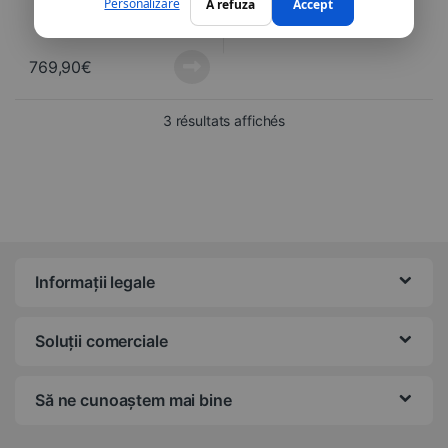
Personalizare
A refuza
Accept
769,90
€
Trié du plus récent au pl
3 résultats affichés
Informații legale
Soluții comerciale
Să ne cunoaștem mai bine