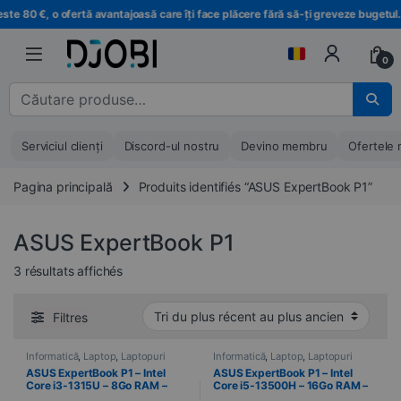
Treci la navigare
Treci la conținut
te 80 €, o ofertă avantajoasă care îți face plăcere fără să-ți greveze bugetul.
0
Căutare pentru :
Serviciul clienți
Discord-ul nostru
Devino membru
Ofertele 
Pagina principală
Produits identifiés “ASUS ExpertBook P1”
ASUS ExpertBook P1
Trié du plus récent au plus ancien
3 résultats affichés
Filtres
Informatică
,
Laptop
,
Laptopuri
Informatică
,
Laptop
,
Laptopuri
ASUS ExpertBook P1 – Intel
ASUS ExpertBook P1 – Intel
Core i3-1315U – 8Go RAM –
Core i5-13500H – 16Go RAM –
512 Go SSD – 39,6 cm (15,6″) –
512 Go SSD – 39,6 cm (15,6″) –