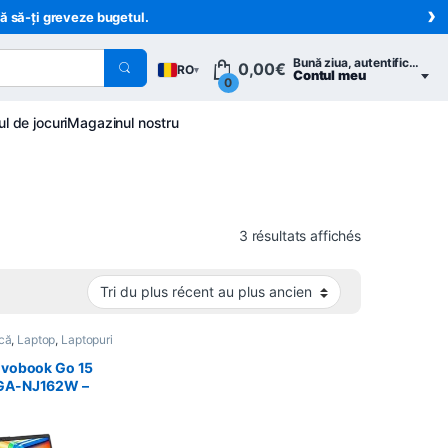
›
ră să-ți greveze bugetul.
Bună ziua, autentifică-te
0,00
€
RO
▾
Contul meu
0
ul de jocuri
Magazinul nostru
Trié du plus 
3 résultats affichés
ică
,
Laptop
,
Laptopuri
ivobook Go 15
GA-NJ162W –
ore i3-13-N305 –
M – 512Go SSD –
 (15.6″) –