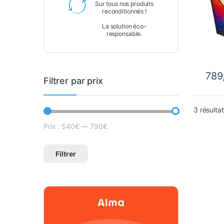
Sur tous nos produits
Wind
reconditionnés !
La solution éco-
responsable.
789
Filtrer par prix
3 résulta
Prix :
540€
—
790€
Prix min
Prix max
Filtrer