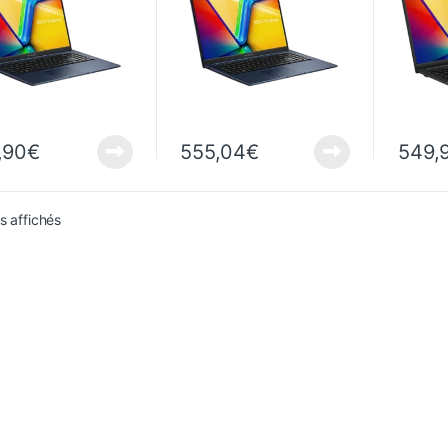
ows 11 Home
Windows 11 Home
Window
,90
€
555,04
€
549,
Trié du plus récent au plus ancien
ts affichés