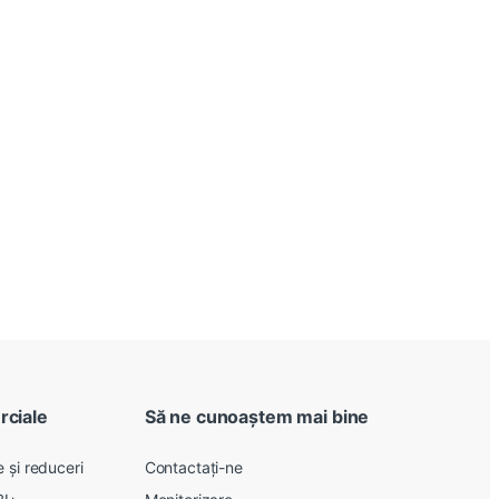
rciale
Să ne cunoaștem mai bine
 și reduceri
Contactați-ne