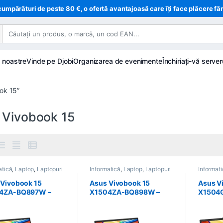
cumpărături de peste 80 €, o ofertă avantajoasă care îți face plăcere fă
e noastre
Vinde pe Djobi
Organizarea de evenimente
Închiriați-vă server
ook 15”
 Vivobook 15
atică
,
Laptop
,
Laptopuri
Informatică
,
Laptop
,
Laptopuri
Informat
 Vivobook 15
Asus Vivobook 15
Asus V
4ZA-BQ897W –
X1504ZA-BQ898W –
X1504
® Core™ i5 i5-1235U
Intel Core i7- i7-1255U –
Intel C
Go RAM – 512Go SSD
16Go RAM – 512Go SSD –
8Go RA
6 cm (15.6″) –
39,6 cm (15.6″) –
39,6 cm