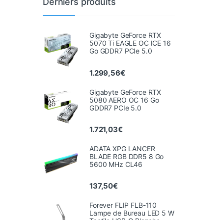
Derniers produits
Gigabyte GeForce RTX
5070 Ti EAGLE OC ICE 16
Go GDDR7 PCIe 5.0
1.299,56
€
Gigabyte GeForce RTX
5080 AERO OC 16 Go
GDDR7 PCIe 5.0
1.721,03
€
ADATA XPG LANCER
BLADE RGB DDR5 8 Go
5600 MHz CL46
137,50
€
Forever FLIP FLB-110
Lampe de Bureau LED 5 W