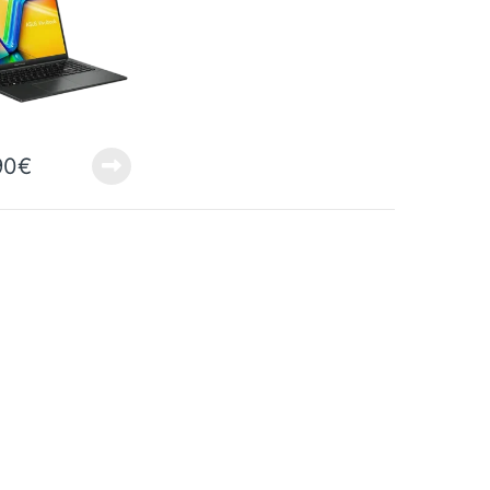
s 11 Home
90
€