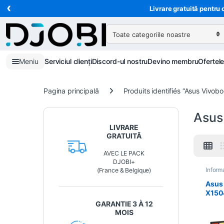
‹
Treci la navigare
Treci la conținut
Livrare gratuită pentru 
Căutare:
Meniu
Serviciul clienți
Discord-ul nostru
Devino membru
Ofertel
Pagina principală
Produits identifiés “Asus Vivob
Asus
LIVRARE
GRATUITĂ
AVEC LE PACK
DJOBI+
Inform
(France & Belgique)
Asus
X150
Intel
GARANTIE 3 À 12
– 16
MOIS
– 39,