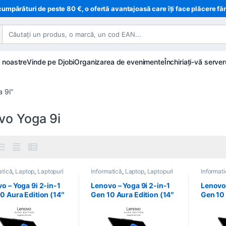
cumpărături de peste 80 €, o ofertă avantajoasă care îți face plăcere fă
e noastre
Vinde pe Djobi
Organizarea de evenimente
Închiriați-vă server
a 9i”
vo Yoga 9i
atică
,
Laptop
,
Laptopuri
Informatică
,
Laptop
,
Laptopuri
Informat
o – Yoga 9i 2-in-1
Lenovo – Yoga 9i 2-in-1
Lenovo 
0 Aura Edition (14″
Gen 10 Aura Edition (14″
Gen 10 
 –
Intel) –
Intel) –
CCTO1WWFR4
83LCCTO1WWFR3
83LCC