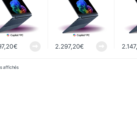
97,20
€
2.297,20
€
2.147
Trié du plus récent au plus ancien
ts affichés