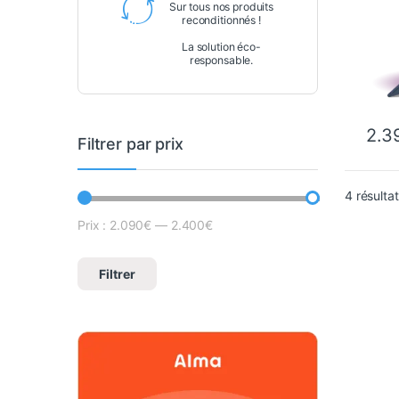
Sur tous nos produits
reconditionnés !
La solution éco-
responsable.
2.3
Filtrer par prix
4 résulta
Prix :
2.090€
—
2.400€
Prix min
Prix max
Filtrer