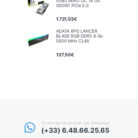
5080 AERO OC 16 Go
GDDR7 PCIe 5.0
1.721,03
€
ADATA XPG LANCER
BLADE RGB DDR5 8 Go
5600 MHz CL46
137,50
€
Contactați-ne exclusiv prin WhatsApp
(+33) 6.48.66.25.65