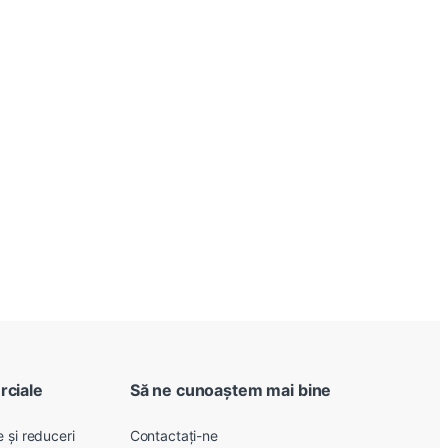
rciale
Să ne cunoaștem mai bine
 și reduceri
Contactați-ne