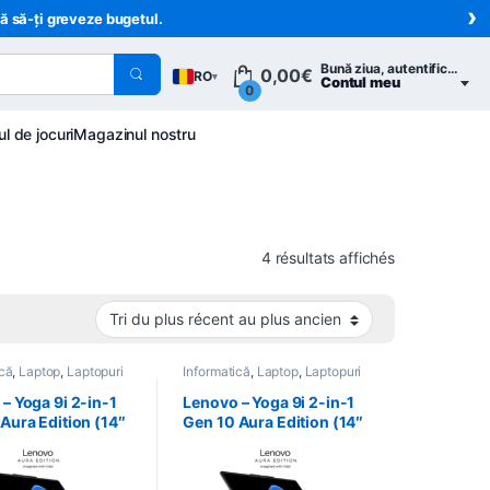
›
ră să-ți greveze bugetul.
Bună ziua, autentifică-te
0,00
€
RO
▾
Contul meu
0
ul de jocuri
Magazinul nostru
Trié du plus 
4 résultats affichés
ică
,
Laptop
,
Laptopuri
Informatică
,
Laptop
,
Laptopuri
– Yoga 9i 2-in-1
Lenovo – Yoga 9i 2-in-1
Aura Edition (14″
Gen 10 Aura Edition (14″
Intel) –
TO1WWFR2
83LCCTO1WWFR1