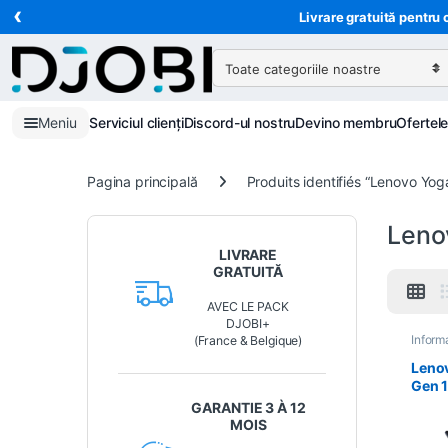
‹
Treci la navigare
Treci la conținut
Livrare gratuită pentru 
Căutare:
Meniu
Serviciul clienți
Discord-ul nostru
Devino membru
Ofertel
Pagina principală
Produits identifiés “Lenovo Yog
Leno
LIVRARE
GRATUITĂ
AVEC LE PACK
DJOBI+
Inform
(France & Belgique)
Lenov
Gen 1
Intel)
GARANTIE 3 À 12
83L
MOIS