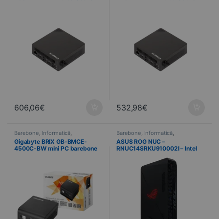
Intel Core Ultra 7 255H – Wi-Fi
Intel Core Ultra 5 225H – Wi-Fi
7 et Intel Arc
7 et Intel Arc
606,06
€
532,98
€
Barebone
,
Informatică
,
Barebone
,
Informatică
,
Calculatoare
Calculatoare
Gigabyte BRIX GB-BMCE-
ASUS ROG NUC –
4500C-BW mini PC barebone
RNUC14SRKU910002I – Intel
Intel Celeron N4500 – Wi-Fi 5 /
Core Ultra 9 185H – NVIDIA
HDMI / USB-C
GeForce RTX 4070 8 Go – Wi-
Fi/Bluetooth