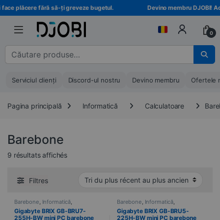
Treci la navigare
Treci la conținut
face plăcere fără să-ți greveze bugetul.
Devino membru DJOBI! Accese
0
Căutare pentru :
Serviciul clienți
Discord-ul nostru
Devino membru
Ofertele 
Pagina principală
Informatică
Calculatoare
Bare
Barebone
Trié du plus récent au plus ancien
9 résultats affichés
Filtres
Barebone
,
Informatică
,
Barebone
,
Informatică
,
Calculatoare
Calculatoare
Gigabyte BRIX GB-BRU7-
Gigabyte BRIX GB-BRU5-
255H-BW mini PC barebone
225H-BW mini PC barebone