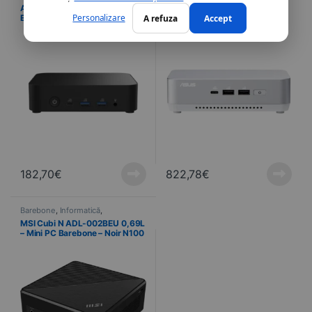
Calculatoare
Calculatoare
Asus Barebone NUC 14
Asus Barebone NUC 14 Pro+ –
Personalizare
A refuza
Accept
Essential N150 –
RNUC14RVSU900000I – Intel®
(RNUC14MNK1500002) – Intel
Core™ Ultra 9 185H, placă
N150 (Quad-Core 3.6 GHz)
grafică Intel Arc
182,70
€
822,78
€
Barebone
,
Informatică
,
Calculatoare
MSI Cubi N ADL-002BEU 0,69L
– Mini PC Barebone – Noir N100