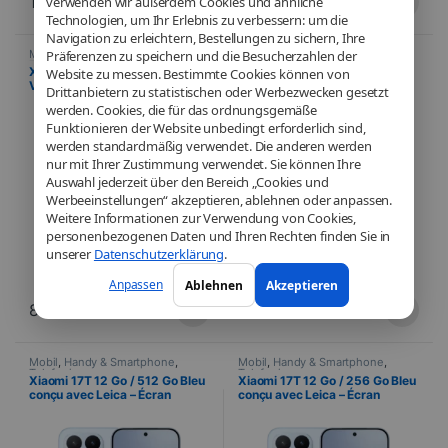
1.003,00
€
903,00
€
verwenden wir außerdem Cookies und ähnliche
Technologien, um Ihr Erlebnis zu verbessern: um die
Navigation zu erleichtern, Bestellungen zu sichern, Ihre
Mobil
,
Handy & Smartphone
,
Mobil
,
Handy & Smartphone
,
Präferenzen zu speichern und die Besucherzahlen der
Telefonie
Telefonie
Xiaomi 17T 12 GB / 512 GB
Xiaomi 17T 12 GB / 256 GB
Website zu messen. Bestimmte Cookies können von
Violett, entwickelt in
Violett, entwickelt in
Drittanbietern zu statistischen oder Werbezwecken gesetzt
Zusammenarbeit mit Leica –
Zusammenarbeit mit Leica –
werden. Cookies, die für das ordnungsgemäße
120-Hz-AMOLED-Display und
120-Hz-AMOLED-Display und
Funktionieren der Website unbedingt erforderlich sind,
Dreifachkamera mit 50 MP
Dreifachkamera mit 50 MP
werden standardmäßig verwendet. Die anderen werden
nur mit Ihrer Zustimmung verwendet. Sie können Ihre
Auswahl jederzeit über den Bereich „Cookies und
Werbeeinstellungen“ akzeptieren, ablehnen oder anpassen.
Weitere Informationen zur Verwendung von Cookies,
personenbezogenen Daten und Ihren Rechten finden Sie in
unserer
Datenschutzerklärung
.
Anpassen
Ablehnen
Akzeptieren
803,00
€
753,00
€
Mobil
,
Handy & Smartphone
,
Mobil
,
Handy & Smartphone
,
Telefonie
Telefonie
Xiaomi 17T 12 Go / 512 Go Bleu
Xiaomi 17T 12 Go / 256 Go Bleu
conçu avec Leica – Écran
conçu avec Leica – Écran
AMOLED 120 Hz et triple
AMOLED 120 Hz et triple
capteur 50 MP
capteur 50 MP