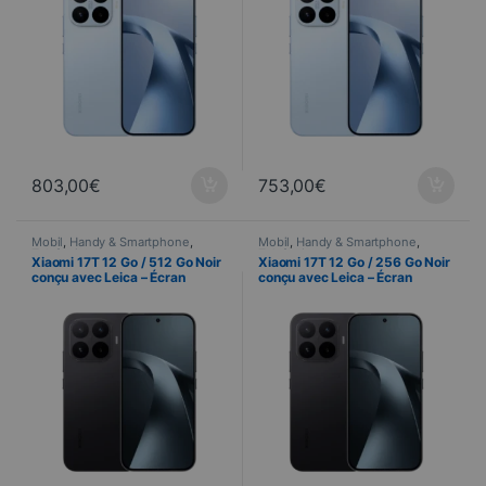
803,00
€
753,00
€
Mobil
,
Handy & Smartphone
,
Mobil
,
Handy & Smartphone
,
Telefonie
Telefonie
Xiaomi 17T 12 Go / 512 Go Noir
Xiaomi 17T 12 Go / 256 Go Noir
conçu avec Leica – Écran
conçu avec Leica – Écran
AMOLED 120 Hz et triple
AMOLED 120 Hz et triple
capteur 50 MP
capteur 50 MP