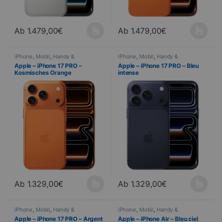
Ab
1.479,00
€
Ab
1.479,00
€
Dieses Produkt ist in verschiedenen Ausführungen erhältlich. Di
Dieses Produkt ist in verschied
iPhone
,
Mobil
,
Handy &
iPhone
,
Mobil
,
Handy &
Smartphone
,
Telefonie
Smartphone
,
Telefonie
Apple – iPhone 17 PRO –
Apple – iPhone 17 PRO – Bleu
Kosmisches Orange
intense
Ab
1.329,00
€
Ab
1.329,00
€
Dieses Produkt ist in verschiedenen Ausführungen erhältlich. Di
Dieses Produkt ist in verschied
iPhone
,
Mobil
,
Handy &
iPhone
,
Mobil
,
Handy &
Smartphone
,
Telefonie
Smartphone
,
Telefonie
Apple – iPhone 17 PRO – Argent
Apple – iPhone Air – Bleu ciel