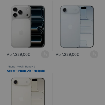
Ab
1.329,00
€
Ab
1.229,00
€
Dieses Produkt ist in verschiedenen Ausführungen erhältlich. Di
Dieses Produkt ist in verschied
iPhone
,
Mobil
,
Handy &
Smartphone
,
Telefonie
Apple – iPhone Air – Hellgold