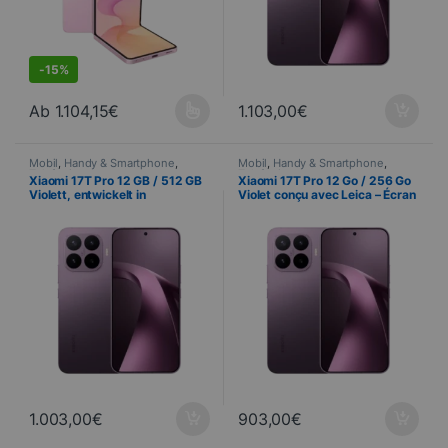
-
15%
Ab
1.104,15
€
1.103,00
€
Dieses Produkt ist in verschiedenen Ausführungen erhältlich. Di
Mobil
,
Handy & Smartphone
,
Mobil
,
Handy & Smartphone
,
Telefonie
Telefonie
Xiaomi 17T Pro 12 GB / 512 GB
Xiaomi 17T Pro 12 Go / 256 Go
Violett, entwickelt in
Violet conçu avec Leica – Écran
Zusammenarbeit mit Leica –
AMOLED 144 Hz et triple
144-Hz-AMOLED-Display und
capteur Leica 50 MP
dreifache Leica-Kamera mit 50
MP
1.003,00
€
903,00
€