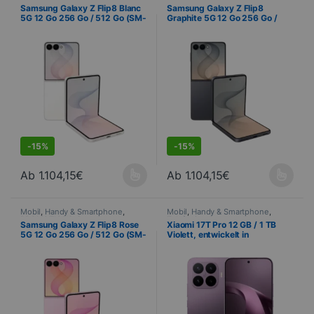
PROMOTIONS
,
Samsung
,
PROMOTIONS
,
Samsung
,
Samsung Galaxy Z Flip8 Blanc
Samsung Galaxy Z Flip8
Telefonie
Telefonie
5G 12 Go 256 Go / 512 Go (SM-
Graphite 5G 12 Go 256 Go /
F776B)
512 Go (SM-F776B)
S
DEALS
-
15%
-
15%
Ab
1.104,15
€
Ab
1.104,15
€
Dieses Produkt ist in verschiedenen Ausführungen erhältlich. Di
Dieses Produkt ist in verschied
Mobil
,
Handy & Smartphone
,
Mobil
,
Handy & Smartphone
,
PROMOTIONS
,
Samsung
,
Telefonie
Samsung Galaxy Z Flip8 Rose
Xiaomi 17T Pro 12 GB / 1 TB
Telefonie
5G 12 Go 256 Go / 512 Go (SM-
Violett, entwickelt in
F776B)
Zusammenarbeit mit Leica –
144-Hz-AMOLED-Display und
dreifache Leica-Kamera mit 50
MP
S