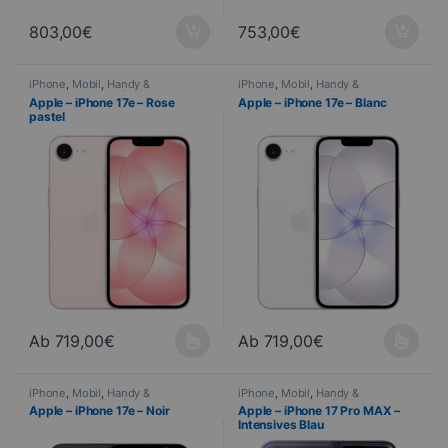
803,00
€
753,00
€
iPhone
,
Mobil
,
Handy &
iPhone
,
Mobil
,
Handy &
Smartphone
,
Telefonie
Smartphone
,
Telefonie
Apple – iPhone 17e – Rose
Apple – iPhone 17e – Blanc
pastel
Ab
719,00
€
Ab
719,00
€
Dieses Produkt ist in verschiedenen Ausführungen erhältlich. Di
Dieses Produkt ist in verschied
iPhone
,
Mobil
,
Handy &
iPhone
,
Mobil
,
Handy &
Smartphone
,
Telefonie
Smartphone
,
Telefonie
Apple – iPhone 17e – Noir
Apple – iPhone 17 Pro MAX –
Intensives Blau