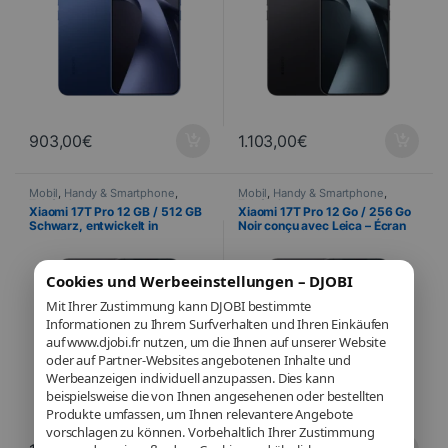
903,00
€
1.103,00
€
Mobil
,
Handy & Smartphone
,
Mobil
,
Handy & Smartphone
,
Telefonie
Telefonie
Xiaomi 17T Pro 12 GB / 512 GB
Xiaomi 17T Pro 12 Go / 256 Go
Schwarz, entwickelt in
Noir conçu avec Leica – Écran
Zusammenarbeit mit Leica –
AMOLED 144 Hz et triple
144-Hz-AMOLED-Display und
capteur Leica 50 MP
dreifache Leica-Kamera mit 50
Cookies und Werbeeinstellungen – DJOBI
MP
Mit Ihrer Zustimmung kann DJOBI bestimmte
Informationen zu Ihrem Surfverhalten und Ihren Einkäufen
auf www.djobi.fr nutzen, um die Ihnen auf unserer Website
oder auf Partner-Websites angebotenen Inhalte und
Werbeanzeigen individuell anzupassen. Dies kann
beispielsweise die von Ihnen angesehenen oder bestellten
Produkte umfassen, um Ihnen relevantere Angebote
vorschlagen zu können. Vorbehaltlich Ihrer Zustimmung