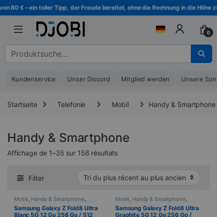
Zur Navigation springen
Direkt zum Inhalt
€ – ein toller Tipp, der Freude bereitet, ohne die Rechnung in die Höhe zu trei
0
Suche nach :
Kundenservice
Unser Discord
Mitglied werden
Unsere Son
Startseite
Telefonie
Mobil
Handy & Smartphone
Handy & Smartphone
Sortiert vom neuesten zum älte
Affichage de 1–35 sur 156 résultats
Filter
Mobil
,
Handy & Smartphone
,
Mobil
,
Handy & Smartphone
,
PROMOTIONS
,
Samsung
,
PROMOTIONS
,
Samsung
,
Samsung Galaxy Z Fold8 Ultra
Samsung Galaxy Z Fold8 Ultra
Telefonie
Telefonie
Blanc 5G 12 Go 256 Go / 512
Graphite 5G 12 Go 256 Go /