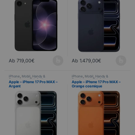
Ab
719,00
€
Ab
1.479,00
€
Dieses Produkt ist in verschiedenen Ausführungen erhältlich. Di
Dieses Produkt ist in verschied
iPhone
,
Mobil
,
Handy &
iPhone
,
Mobil
,
Handy &
Smartphone
,
Telefonie
Smartphone
,
Telefonie
Apple – iPhone 17 Pro MAX –
Apple – iPhone 17 Pro MAX –
Argent
Orange cosmique