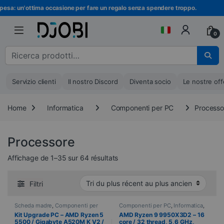
Vai alla navigazione
Vai al contenuto
: un'ottima occasione per fare un regalo senza spendere troppo.
Isc
0
Cerca :
Servizio clienti
Il nostro Discord
Diventa socio
Le nostre off
Home
Informatica
Componenti per PC
Processo
Processore
Ordinati dal più recente al più ve
Affichage de 1–35 sur 64 résultats
Filtri
Scheda madre
,
Componenti per
Componenti per PC
,
Informatica
,
PC
,
Informatica
,
Memoria del PC
,
Processore
Kit Upgrade PC – AMD Ryzen 5
AMD Ryzen 9 9950X3D2 – 16
Processore
5500 / Gigabyte A520M K V2 /
core / 32 thread, 5,6 GHz,