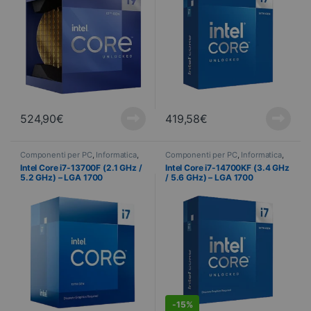
524,90
€
419,58
€
Componenti per PC
,
Informatica
,
Componenti per PC
,
Informatica
,
Processore
Processore
,
PROMOTIONS
Intel Core i7-13700F (2.1 GHz /
Intel Core i7-14700KF (3.4 GHz
5.2 GHz) – LGA 1700
/ 5.6 GHz) – LGA 1700
DEALS
-
15%