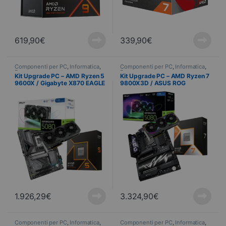
619,90
€
339,90
€
Componenti per PC
,
Informatica
,
Componenti per PC
,
Informatica
,
Processore
Processore
Kit Upgrade PC – AMD Ryzen 5
Kit Upgrade PC – AMD Ryzen 7
9600X / Gigabyte X870 EAGLE
9800X3D / ASUS ROG
/ PNY GeForce RTX™ 5080
CROSSHAIR X870E HERO /
PNY GeForce RTX™ 5080
1.926,29
€
3.324,90
€
Componenti per PC
,
Informatica
,
Componenti per PC
,
Informatica
,