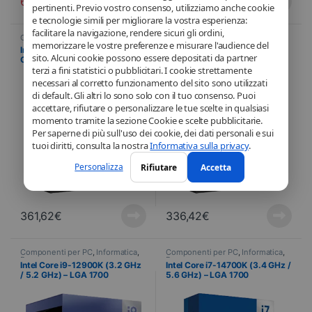
621,18
€
514,90
€
pertinenti. Previo vostro consenso, utilizziamo anche cookie
e tecnologie simili per migliorare la vostra esperienza:
facilitare la navigazione, rendere sicuri gli ordini,
Componenti per PC
,
Informatica
,
Componenti per PC
,
Informatica
,
memorizzare le vostre preferenze e misurare l'audience del
Processore
Processore
Intel Core Ultra 7 265K (3.9
Intel Core Ultra 7 265KF (3.9
sito. Alcuni cookie possono essere depositati da partner
GHz / 5.5 GHz) – LGA 1851
GHz / 5.5 GHz) – LGA 1851
terzi a fini statistici o pubblicitari. I cookie strettamente
necessari al corretto funzionamento del sito sono utilizzati
di default. Gli altri lo sono solo con il tuo consenso. Puoi
accettare, rifiutare o personalizzare le tue scelte in qualsiasi
momento tramite la sezione Cookie e scelte pubblicitarie.
Per saperne di più sull'uso dei cookie, dei dati personali e sui
tuoi diritti, consulta la nostra
Informativa sulla privacy
.
Personalizza
Rifiutare
Accetta
361,62
€
336,42
€
Componenti per PC
,
Informatica
,
Componenti per PC
,
Informatica
,
Processore
Processore
Intel Core i9-12900K (3.2 GHz
Intel Core i7-14700K (3.4 GHz /
/ 5.2 GHz) – LGA 1700
5.6 GHz) – LGA 1700