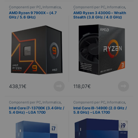
Componenti per PC
,
Informatica
,
Componenti per PC
,
Informatica
,
Processore
Processore
AMD Ryzen 9 7900X – (4.7
AMD Ryzen 3 4300G – Wraith
GHz / 5.6 GHz)
Stealth (3.8 GHz / 4.0 GHz)
438,11
€
118,07
€
Componenti per PC
,
Informatica
,
Componenti per PC
,
Informatica
,
Processore
Processore
Intel Core i7-13700K (3.4 GHz /
Intel Core i9-14900 (2.0 GHz /
5.4 GHz) – LGA 1700
5.8 GHz) – LGA 1700