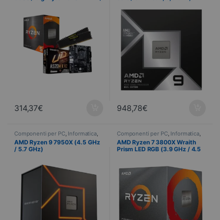
Corsair Vengeance LPX 16 Go
socket AM5
DDR4 3200 MHz
314,37
€
948,78
€
Componenti per PC
,
Informatica
,
Componenti per PC
,
Informatica
,
Processore
Processore
AMD Ryzen 9 7950X (4.5 GHz
AMD Ryzen 7 3800X Wraith
/ 5.7 GHz)
Prism LED RGB (3.9 GHz / 4.5
GHz)