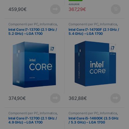
429,90
€
459,90
€
367,29
€
Componenti per PC
,
Informatica
,
Componenti per PC
,
Informatica
,
Processore
Processore
Intel Core i7-13700 (2.1 GHz /
Intel Core i7-14700F (2.1 GHz /
5.2 GHz) – LGA 1700
5.4 GHz) – LGA 1700
374,90
€
362,88
€
Componenti per PC
,
Informatica
,
Componenti per PC
,
Informatica
,
Processore
Processore
Intel Core i7-12700 (2.1 GHz /
Intel Core i5-14600K (3.5 GHz
4.9 GHz) – LGA 1700
/ 5.3 GHz) – LGA 1700