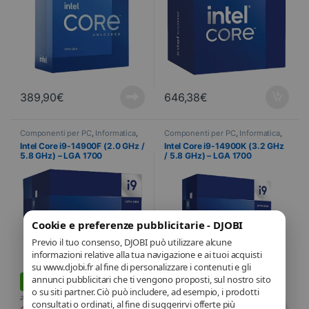
389,90
€
646,38
€
Componenti per PC
,
Informatica
,
Componenti per PC
,
Informatica
,
Processore
,
PROMOTIONS
Processore
,
PROMOTIONS
Intel Core i9-14900F (2.0 GHz /
Intel Core i9-14900K (3.2 GHz
5.8 GHz) – LGA 1700
/ 5.8 GHz) – LGA 1700
S
DEALS
Cookie e preferenze pubblicitarie - DJOBI
Previo il tuo consenso, DJOBI può utilizzare alcune
informazioni relative alla tua navigazione e ai tuoi acquisti
su www.djobi.fr al fine di personalizzare i contenuti e gli
annunci pubblicitari che ti vengono proposti, sul nostro sito
-
12%
-
18%
o su siti partner. Ciò può includere, ad esempio, i prodotti
707,80
€
624,90
€
consultati o ordinati, al fine di suggerirvi offerte più