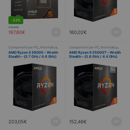
-
23%
216,36
€
167,60
€
160,02
€
Componenti per PC
,
Informatica
,
Componenti per PC
,
Informatica
,
Processore
Processore
AMD Ryzen 5 5600X – Wraith
AMD Ryzen 5 5500GT – Wraith
Stealth – (3.7 GHz / 4.6 GHz)
Stealth – (3.6 GHz / 4.4 GHz)
203,05
€
152,46
€