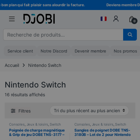
Skip to navigation
Skip to content
n plan qui fait plaisir sans alourdir la facture.
Deviens membre DJOBI
0
Recherche pour :
Service client
Notre Discord
Devenir membre
Nos promos
Accueil
Nintendo Switch
Nintendo Switch
Trié du plus récent au plus ancien
16 résultats affichés
Filtres
Consoles
,
Jeux & loisirs
,
Switch
Consoles
,
Jeux & loisirs
,
Switch
Poignée de charge magnétique
Sangles de poignet DOBE TNS-
& Grip de jeu DOBE TNS-3177 –
3180B – Lot de 2 pour Nintendo
Nintendo Switch 2 – Noir
Switch 2