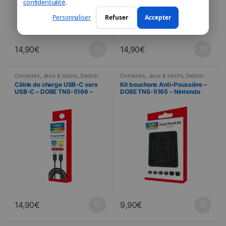
confidentialité
.
Personnaliser
Refuser
Accepter
14,90
€
14,90
€
Consoles
,
Jeux & loisirs
,
Switch
Consoles
,
Jeux & loisirs
,
Switch
Câble de charge USB-C vers
Kit bouchons Anti-Poussière –
USB-C – DOBE TNS-5166 –
DOBE TNS-5165 – Nintendo
Compatibilité Switch 2 / PS5 –
Switch 2 – Noir
Noir
14,90
€
9,90
€