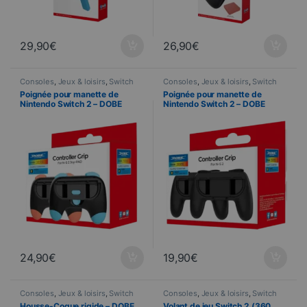
29,90
€
26,90
€
Consoles
,
Jeux & loisirs
,
Switch
Consoles
,
Jeux & loisirs
,
Switch
Poignée pour manette de
Poignée pour manette de
Nintendo Switch 2 – DOBE
Nintendo Switch 2 – DOBE
TNS-3163 – Orange/Bleu
TNS-3162 – Noir
24,90
€
19,90
€
Consoles
,
Jeux & loisirs
,
Switch
Consoles
,
Jeux & loisirs
,
Switch
Housse-Coque rigide – DOBE
Volant de jeu Switch 2 (360