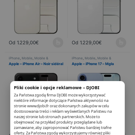
Od
1.229,00
€
Od
1.229,00
€
Ce produit a plusieurs variations. Les options peuvent être choisi
Ce produit a plusieurs variations
iPhone
,
Mobile
,
Mobile &
iPhone
,
Mobile
,
Mobile &
Smartphone
,
Telefonia
Smartphone
,
Telefonia
Apple – iPhone Air – Noir sidéral
Apple – iPhone 17 – Mgła
Pliki cookie i opcje reklamowe – DJOBI
Za Państwa zgodą firma DJOBI może wykorzystywać
niektóre informacje dotyczące Państwa aktywności na
stronie www.djobi.fr oraz dokonanych zakupów w celu
dostosowania treści i reklam wyświetlanych Państwu na
naszej stronie lub stronach partnerskich. Może to
obejmować na przykład produkty przeglądane lub
zamawiane, aby zaproponować Państwu bardziej trafne
oferty. Za Państwa zgodą wykorzystujemy również pliki