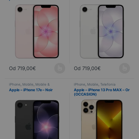
Od
719,00
€
Od
719,00
€
Ce produit a plusieurs variations. Les options peuvent être choisi
Ce produit a plusieurs variations
iPhone
,
Mobile
,
Mobile &
iPhone
,
Mobile
,
Telefonia
Smartphone
,
Telefonia
Apple – iPhone 17e – Noir
Apple – iPhone 13 Pro MAX – Or
(OCCASION)