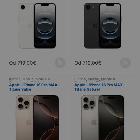
Od
719,00
€
Od
719,00
€
Ce produit a plusieurs variations. Les options peuvent être choisi
Ce produit a plusieurs variations
iPhone
,
Mobile
,
Mobile &
iPhone
,
Mobile
,
Mobile &
Smartphone
,
Telefonia
Smartphone
,
Telefonia
Apple – iPhone 16 Pro MAX –
Apple – iPhone 16 Pro MAX –
Titane Sable
Titane Naturel