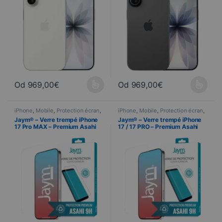
Od
969,00
€
Od
969,00
€
Ce produit a plusieurs variations. Les options peuvent être choisi
Ce produit a plusieurs variations
iPhone
,
Mobile
,
Protection écran
,
iPhone
,
Mobile
,
Protection écran
,
Telefonia
,
Verres trempés
Telefonia
,
Verres trempés
Jaym® – Verre trempé iPhone
Jaym® – Verre trempé iPhone
17 Pro MAX – Premium Asahi
17 / 17 PRO – Premium Asahi
2.5D
2.5D