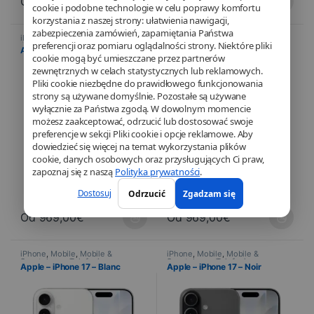
Od
1.229,00
€
Od
969,00
€
cookie i podobne technologie w celu poprawy komfortu
Ce produit a plusieurs variations. Les options peuvent être choisi
Ce produit a plusieurs variations
korzystania z naszej strony: ułatwienia nawigacji,
zabezpieczenia zamówień, zapamiętania Państwa
iPhone
,
Mobile
,
Mobile &
iPhone
,
Mobile
,
Mobile &
preferencji oraz pomiaru oglądalności strony. Niektóre pliki
Smartphone
,
Telefonia
Smartphone
,
Telefonia
Apple – iPhone 17 – Lawendowy
Apple – iPhone 17 – Sauge
cookie mogą być umieszczane przez partnerów
zewnętrznych w celach statystycznych lub reklamowych.
Pliki cookie niezbędne do prawidłowego funkcjonowania
strony są używane domyślnie. Pozostałe są używane
wyłącznie za Państwa zgodą. W dowolnym momencie
możesz zaakceptować, odrzucić lub dostosować swoje
preferencje w sekcji Pliki cookie i opcje reklamowe. Aby
dowiedzieć się więcej na temat wykorzystania plików
cookie, danych osobowych oraz przysługujących Ci praw,
zapoznaj się z naszą
Polityka prywatności
.
Dostosuj
Odrzucić
Zgadzam się
Od
969,00
€
Od
969,00
€
Ce produit a plusieurs variations. Les options peuvent être choisi
Ce produit a plusieurs variations
iPhone
,
Mobile
,
Mobile &
iPhone
,
Mobile
,
Mobile &
Smartphone
,
Telefonia
Smartphone
,
Telefonia
Apple – iPhone 17 – Blanc
Apple – iPhone 17 – Noir