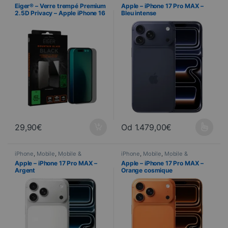
Telefonia
,
Verres trempés
Smartphone
,
Telefonia
Eiger® – Verre trempé Premium
Apple – iPhone 17 Pro MAX –
2.5D Privacy – Apple iPhone 16
Bleu intense
Pro / 17 / 17 Pro
29,90
€
Od
1.479,00
€
Ce produit a plusieurs variations
iPhone
,
Mobile
,
Mobile &
iPhone
,
Mobile
,
Mobile &
Smartphone
,
Telefonia
Smartphone
,
Telefonia
Apple – iPhone 17 Pro MAX –
Apple – iPhone 17 Pro MAX –
Argent
Orange cosmique