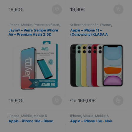
19,90
€
19,90
€
iPhone
,
Mobile
,
Protection écran
,
♻ Reconditionnés
,
iPhone
,
Telefonia
,
Verres trempés
Mobile
,
Telefonia
Jaym® – Verre trempé iPhone
Apple – iPhone 11 –
Air – Premium Asahi 2.5D
(Odnowiony) KLASA A
19,90
€
Od
169,00
€
Ce produit a plusieurs variations
iPhone
,
Mobile
,
Mobile &
iPhone
,
Mobile
,
Mobile &
Smartphone
,
Telefonia
Smartphone
,
Telefonia
Apple – iPhone 16e – Blanc
Apple – iPhone 16e – Noir