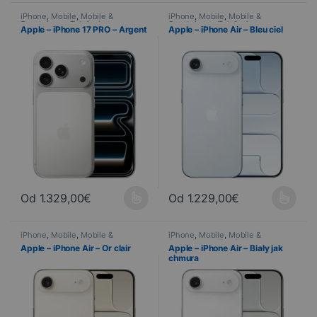
iPhone
,
Mobile
,
Mobile &
iPhone
,
Mobile
,
Mobile &
Smartphone
,
Telefonia
Smartphone
,
Telefonia
Apple – iPhone 17 PRO – Argent
Apple – iPhone Air – Bleu ciel
Od
1.329,00
€
Od
1.229,00
€
Ce produit a plusieurs variations. Les options peuvent être choisi
Ce produit a plusieurs variations
iPhone
,
Mobile
,
Mobile &
iPhone
,
Mobile
,
Mobile &
Smartphone
,
Telefonia
Smartphone
,
Telefonia
Apple – iPhone Air – Or clair
Apple – iPhone Air – Biały jak
chmura