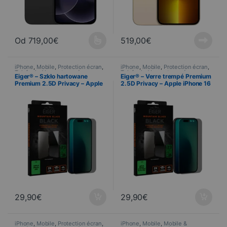
Od
719,00
€
519,00
€
Ce produit a plusieurs variations. Les options peuvent être choisi
iPhone
,
Mobile
,
Protection écran
,
iPhone
,
Mobile
,
Protection écran
,
Telefonia
,
Verres trempés
Telefonia
,
Verres trempés
Eiger® – Szkło hartowane
Eiger® – Verre trempé Premium
Premium 2.5D Privacy – Apple
2.5D Privacy – Apple iPhone 16
iPhone Air
Pro MAX / 17 Pro MAX
29,90
€
29,90
€
iPhone
,
Mobile
,
Protection écran
,
iPhone
,
Mobile
,
Mobile &