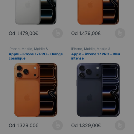
Od
1.479,00
€
Od
1.479,00
€
Ce produit a plusieurs variations. Les options peuvent être choisi
Ce produit a plusieurs variations
iPhone
,
Mobile
,
Mobile &
iPhone
,
Mobile
,
Mobile &
Smartphone
,
Telefonia
Smartphone
,
Telefonia
Apple – iPhone 17 PRO – Orange
Apple – iPhone 17 PRO – Bleu
cosmique
intense
Od
1.329,00
€
Od
1.329,00
€
Ce produit a plusieurs variations. Les options peuvent être choisi
Ce produit a plusieurs variations