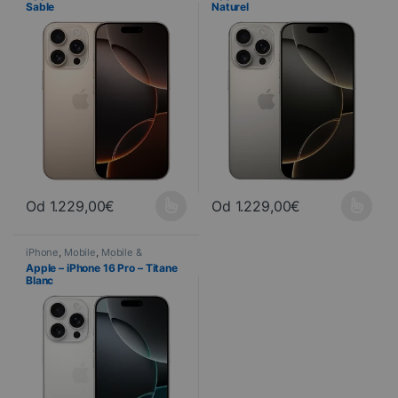
Sable
Naturel
Od
1.229,00
€
Od
1.229,00
€
Ce produit a plusieurs variations. Les options peuvent être choisi
Ce produit a plusieurs variations
iPhone
,
Mobile
,
Mobile &
Smartphone
,
Telefonia
Apple – iPhone 16 Pro – Titane
Blanc