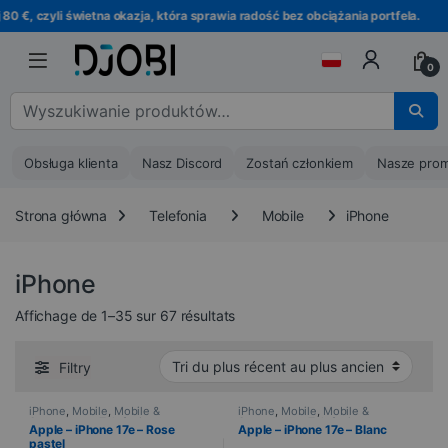
Przejdź do nawigacji
Przejdź do treści
zyli świetna okazja, która sprawia radość bez obciążania portfela.
0
Wyszukaj :
Obsługa klienta
Nasz Discord
Zostań członkiem
Nasze prom
Strona główna
Telefonia
Mobile
iPhone
iPhone
Trié du plus récent au plus ancie
Affichage de 1–35 sur 67 résultats
Filtry
iPhone
,
Mobile
,
Mobile &
iPhone
,
Mobile
,
Mobile &
Smartphone
,
Telefonia
Smartphone
,
Telefonia
Apple – iPhone 17e – Rose
Apple – iPhone 17e – Blanc
pastel