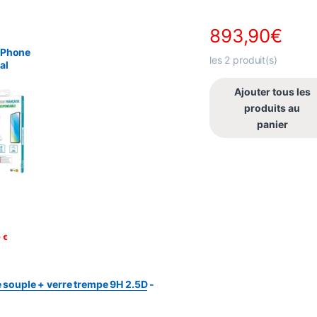
893,90
€
m
,
 écran
,
iPhone
 trempés
les
2
produit(s)
al
 verre
D
Ajouter tous les
produits au
panier
peuvent être choisies sur la page du produit
0
€
e souple + verre trempe 9H 2.5D
-