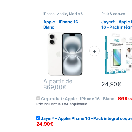
iPhone
,
Mobile
,
Mobile &
Étuis & coques
Smartphone
,
Téléphonie
smartphones
,
Jay
Mobile
,
Protection
Apple – iPhone 16 –
Jaym® – Apple 
Téléphonie
,
Verres
Blanc
16 – Pack intégr
coque souple +
trempe 9H 2.5
A partir de
24,90
€
869,00
€
Ce produit a plusieurs variations. Les options 
869
Ce produit :
Apple – iPhone 16 – Blanc
-
,0
Prix incluant la TVA applicable.
Jaym® – Apple iPhone 16 – Pack intégral coqu
24,90
€