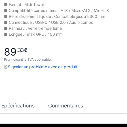
■ Format : Midi Tower
■ Compatibilité cartes mères : ATX / Micro-ATX / Mini-ITX
■ Refroidissement liquide : Compatible jusqu’à 360 mm
■ Connectique : USB-C / USB 2.0 / Audio combo
■ Panneau : Verre trempé fumé
■ Longueur max GPU : 400 mm
89
,33
€
Prix incluant la TVA applicable.
Signaler un problème avec ce produit
Spécifications
Commentaires