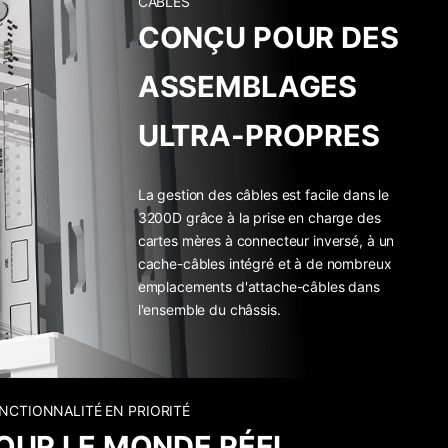
CÂBLES
CONÇU POUR DES
ASSEMBLAGES
ULTRA-PROPRES
La gestion des câbles est facile dans le
3200D grâce à la prise en charge des
cartes mères à connecteur inversé, à un
cache-câbles intégré et à de nombreux
emplacements d'attache-câbles dans
l'ensemble du châssis.
NCTIONNALITÉ EN PRIORITÉ
OUR LE MONDE RÉEL