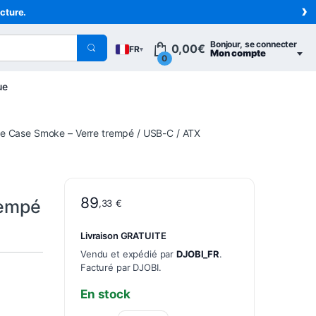
›
acture.
Bonjour, se connecter
0,00
€
FR
▾
Mon compte
0
ue
e Case Smoke – Verre trempé / USB-C / ATX
89
rempé
,33
€
Livraison GRATUITE
Vendu et expédié par
DJOBI_FR
.
Facturé par DJOBI.
En stock