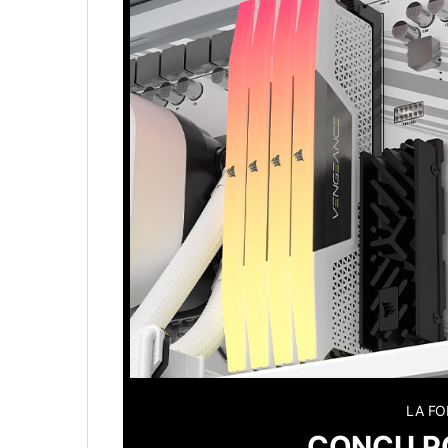
LA FO
CONÇU P