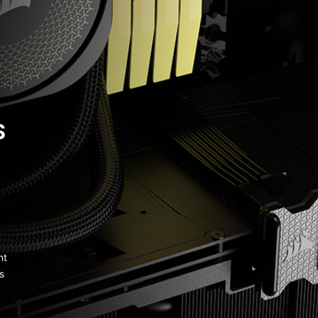
S
nt
s