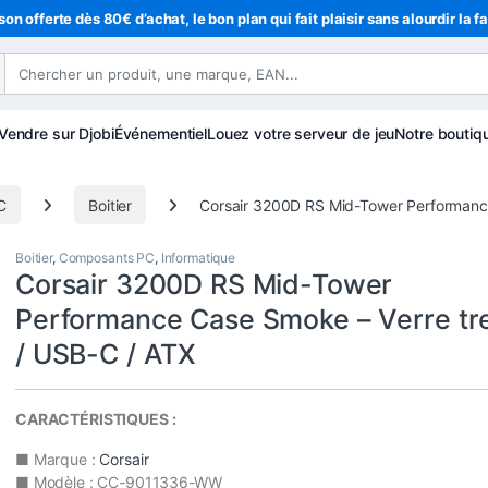
son offerte dès 80€ d’achat, le bon plan qui fait plaisir sans alourdir la f
Vendre sur Djobi
Événementiel
Louez votre serveur de jeu
Notre boutiq
C
Boitier
Corsair 3200D RS Mid-Tower Performanc
Boitier
,
Composants PC
,
Informatique
Corsair 3200D RS Mid-Tower
Performance Case Smoke – Verre t
/ USB-C / ATX
CARACTÉRISTIQUES :
■ Marque :
Corsair
■ Modèle : CC-9011336-WW