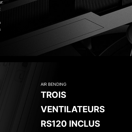
ur
t
n
s
AIR BENDING
TROIS
VENTILATEURS
RS120 INCLUS