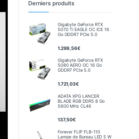
Derniers produits
Gigabyte GeForce RTX
5070 Ti EAGLE OC ICE 16
Go GDDR7 PCIe 5.0
1.299,56
€
Gigabyte GeForce RTX
5080 AERO OC 16 Go
GDDR7 PCIe 5.0
1.721,03
€
ADATA XPG LANCER
BLADE RGB DDR5 8 Go
5600 MHz CL46
137,50
€
Forever FLIP FLB-110
Lampe de Bureau LED 5 W