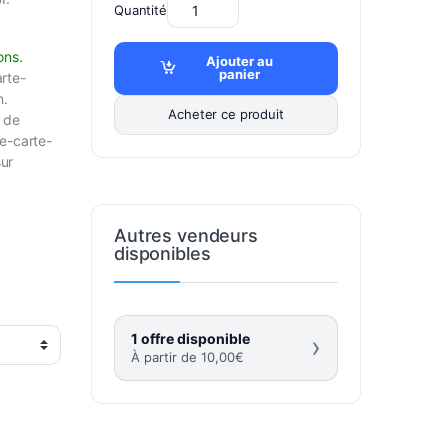
Quantité
ons.
Ajouter au
panier
rte-
n.
Acheter ce produit
t de
 e-carte-
ur
Autres vendeurs
disponibles
1 offre disponible
›
À partir de
10,00
€