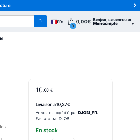
›
acture.
Bonjour, se connecter
0,00
€
FR
▾
Mon compte
0
ue
10
,00
€
Livraison à 10,27€
Vendu et expédié par
DJOBI_FR
.
Facturé par DJOBI.
les
En stock
I.