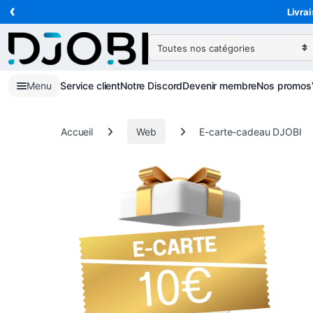
‹
Skip to navigation
Skip to content
Livrai
Search for:
Menu
Service client
Notre Discord
Devenir membre
Nos promos
Accueil
Web
E-carte-cadeau DJOBI