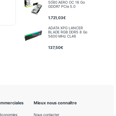
5080 AERO OC 16 Go
GDDR7 PCIe 5.0
1.721,03
€
ADATA XPG LANCER
BLADE RGB DDR5 8 Go
5600 MHz CL46
137,50
€
ommerciales
Mieux nous connaître
 économies
Nous contacter