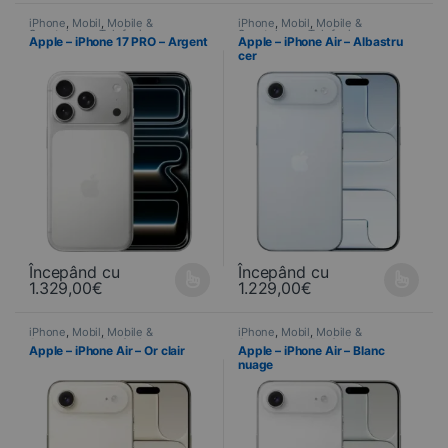
iPhone
,
Mobil
,
Mobile &
iPhone
,
Mobil
,
Mobile &
Smartphone
,
Telefonie
Smartphone
,
Telefonie
Apple – iPhone 17 PRO – Argent
Apple – iPhone Air – Albastru
cer
Începând cu
Începând cu
1.329,00
€
1.229,00
€
Ce produit a plusieurs variations. Les options peuvent être choisi
Ce produit a plusieurs variations
iPhone
,
Mobil
,
Mobile &
iPhone
,
Mobil
,
Mobile &
Smartphone
,
Telefonie
Smartphone
,
Telefonie
Apple – iPhone Air – Or clair
Apple – iPhone Air – Blanc
nuage