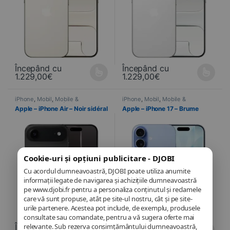
Începând cu
Începând cu
1.229,00
€
1.229,00
€
Ce produit a plusieurs variations. Les options peuvent être choisi
Ce produit a plusieurs variations
iPhone
,
Mobil
,
Mobile &
iPhone
,
Mobil
,
Mobile &
Smartphone
,
Telefonie
Smartphone
,
Telefonie
Apple – iPhone Air – Noir sidéral
Apple – iPhone 17 – Brume
Cookie-uri și opțiuni publicitare - DJOBI
Cu acordul dumneavoastră, DJOBI poate utiliza anumite
informații legate de navigarea și achizițiile dumneavoastră
pe www.djobi.fr pentru a personaliza conținutul și reclamele
care vă sunt propuse, atât pe site-ul nostru, cât și pe site-
urile partenere. Acestea pot include, de exemplu, produsele
consultate sau comandate, pentru a vă sugera oferte mai
Începând cu
Începând cu
relevante. Sub rezerva consimțământului dumneavoastră,