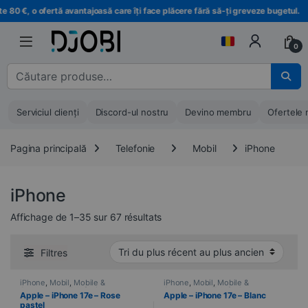
Treci la navigare
Treci la conținut
, o ofertă avantajoasă care îți face plăcere fără să-ți greveze bugetul.
0
Căutare pentru :
Serviciul clienți
Discord-ul nostru
Devino membru
Ofertele 
Pagina principală
Telefonie
Mobil
iPhone
iPhone
Trié du plus récent au plus ancie
Affichage de 1–35 sur 67 résultats
Filtres
iPhone
,
Mobil
,
Mobile &
iPhone
,
Mobil
,
Mobile &
Smartphone
,
Telefonie
Smartphone
,
Telefonie
Apple – iPhone 17e – Rose
Apple – iPhone 17e – Blanc
pastel