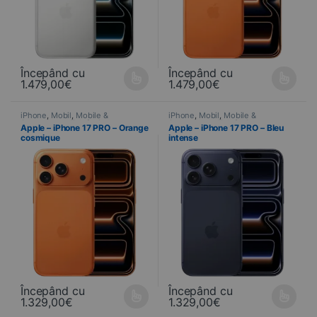
Începând cu
Începând cu
1.479,00
€
1.479,00
€
Ce produit a plusieurs variations. Les options peuvent être choisi
Ce produit a plusieurs variations
iPhone
,
Mobil
,
Mobile &
iPhone
,
Mobil
,
Mobile &
Smartphone
,
Telefonie
Smartphone
,
Telefonie
Apple – iPhone 17 PRO – Orange
Apple – iPhone 17 PRO – Bleu
cosmique
intense
Începând cu
Începând cu
1.329,00
€
1.329,00
€
Ce produit a plusieurs variations. Les options peuvent être choisi
Ce produit a plusieurs variations