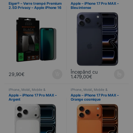
Telefonie
,
Verres trempés
Smartphone
,
Telefonie
Eiger® – Verre trempé Premium
Apple – iPhone 17 Pro MAX –
2.5D Privacy – Apple iPhone 16
Bleu intense
Pro / 17 / 17 Pro
Începând cu
29,90
€
1.479,00
€
Ce produit a plusieurs variations
iPhone
,
Mobil
,
Mobile &
iPhone
,
Mobil
,
Mobile &
Smartphone
,
Telefonie
Smartphone
,
Telefonie
Apple – iPhone 17 Pro MAX –
Apple – iPhone 17 Pro MAX –
Argent
Orange cosmique