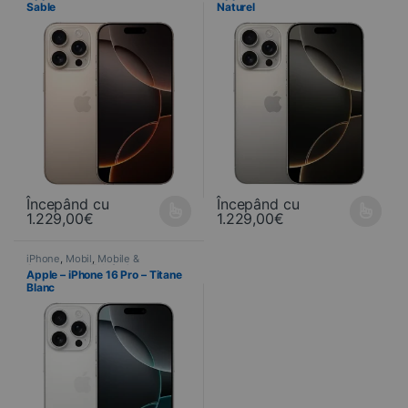
Sable
Naturel
Începând cu
Începând cu
1.229,00
€
1.229,00
€
Ce produit a plusieurs variations. Les options peuvent être choisi
Ce produit a plusieurs variations
iPhone
,
Mobil
,
Mobile &
Smartphone
,
Telefonie
Apple – iPhone 16 Pro – Titane
Blanc