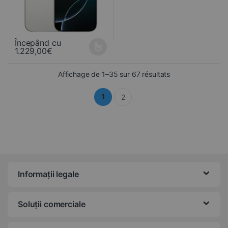
Începând cu
1.229,00
€
Ce produit a plusieurs variations. Les options peuvent être choisi
Trié du plus récen
Affichage de 1–35 sur 67 résultats
1
2
Informații legale
Soluții comerciale