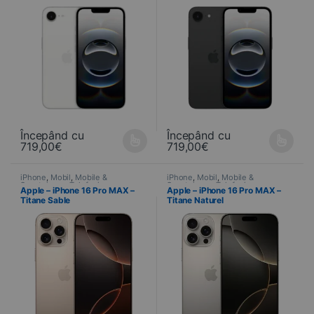
Începând cu
Începând cu
719,00
€
719,00
€
Ce produit a plusieurs variations. Les options peuvent être choisi
Ce produit a plusieurs variations
iPhone
,
Mobil
,
Mobile &
iPhone
,
Mobil
,
Mobile &
Smartphone
,
Telefonie
Smartphone
,
Telefonie
Apple – iPhone 16 Pro MAX –
Apple – iPhone 16 Pro MAX –
Titane Sable
Titane Naturel