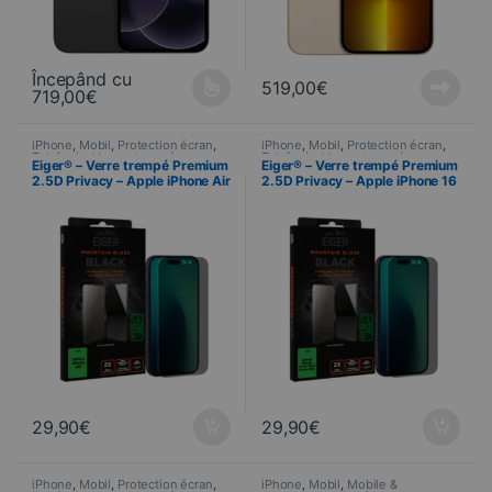
Începând cu
519,00
€
719,00
€
Ce produit a plusieurs variations. Les options peuvent être choisi
iPhone
,
Mobil
,
Protection écran
,
iPhone
,
Mobil
,
Protection écran
,
Telefonie
,
Verres trempés
Telefonie
,
Verres trempés
Eiger® – Verre trempé Premium
Eiger® – Verre trempé Premium
2.5D Privacy – Apple iPhone Air
2.5D Privacy – Apple iPhone 16
Pro MAX / 17 Pro MAX
29,90
€
29,90
€
iPhone
,
Mobil
,
Protection écran
,
iPhone
,
Mobil
,
Mobile &