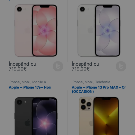
Începând cu
Începând cu
719,00
€
719,00
€
Ce produit a plusieurs variations. Les options peuvent être choisi
Ce produit a plusieurs variations
iPhone
,
Mobil
,
Mobile &
iPhone
,
Mobil
,
Telefonie
Smartphone
,
Telefonie
Apple – iPhone 17e – Noir
Apple – iPhone 13 Pro MAX – Or
(OCCASION)