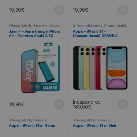
19,90
€
19,90
€
iPhone
,
Mobil
,
Protection écran
,
♻ Reconditionnés
,
iPhone
,
Mobil
,
Telefonie
,
Verres trempés
Telefonie
Jaym® – Verre trempé iPhone
Apple – iPhone 11 –
Air – Premium Asahi 2.5D
(Reconditionné) GRADE A
Începând cu
19,90
€
169,00
€
Ce produit a plusieurs variations
iPhone
,
Mobil
,
Mobile &
iPhone
,
Mobil
,
Mobile &
Smartphone
,
Telefonie
Smartphone
,
Telefonie
Apple – iPhone 16e – Blanc
Apple – iPhone 16e – Noir