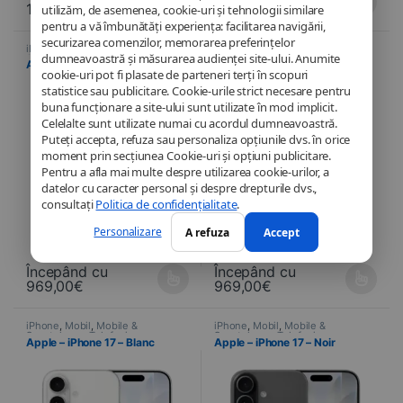
1.229,00
€
969,00
€
utilizăm, de asemenea, cookie-uri și tehnologii similare
Ce produit a plusieurs variations. Les options peuvent être choisi
Ce produit a plusieurs variations
pentru a vă îmbunătăți experiența: facilitarea navigării,
securizarea comenzilor, memorarea preferințelor
iPhone
,
Mobil
,
Mobile &
iPhone
,
Mobil
,
Mobile &
dumneavoastră și măsurarea audienței site-ului. Anumite
Smartphone
,
Telefonie
Smartphone
,
Telefonie
Apple – iPhone 17 – Lavande
Apple – iPhone 17 – Sauge
cookie-uri pot fi plasate de parteneri terți în scopuri
statistice sau publicitare. Cookie-urile strict necesare pentru
buna funcționare a site-ului sunt utilizate în mod implicit.
Celelalte sunt utilizate numai cu acordul dumneavoastră.
Puteți accepta, refuza sau personaliza opțiunile dvs. în orice
moment prin secțiunea Cookie-uri și opțiuni publicitare.
Pentru a afla mai multe despre utilizarea cookie-urilor, a
datelor cu caracter personal și despre drepturile dvs.,
consultați
Politica de confidențialitate
.
Personalizare
A refuza
Accept
Începând cu
Începând cu
969,00
€
969,00
€
Ce produit a plusieurs variations. Les options peuvent être choisi
Ce produit a plusieurs variations
iPhone
,
Mobil
,
Mobile &
iPhone
,
Mobil
,
Mobile &
Smartphone
,
Telefonie
Smartphone
,
Telefonie
Apple – iPhone 17 – Blanc
Apple – iPhone 17 – Noir