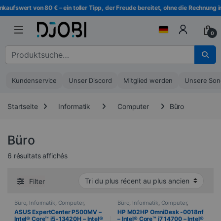
Zur Navigation springen
Direkt zum Inhalt
aufswert von 80 € – ein toller Tipp, der Freude bereitet, ohne die Rechnung in
0
Suche nach :
Kundenservice
Unser Discord
Mitglied werden
Unsere Son
Startseite
Informatik
Computer
Büro
Büro
Sortiert vom neuesten zum ältesten
6 résultats affichés
Filter
Büro
,
Informatik
,
Computer
,
Büro
,
Informatik
,
Computer
,
Vormontiert
Vormontiert
ASUS ExpertCenter P500MV –
HP M02HP OmniDesk -0018nf
Intel® Core™ i5-13420H – Intel®
– Intel® Core™ i7 14700 – Intel®