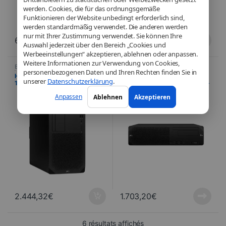
werden. Cookies, die für das ordnungsgemäße
Funktionieren der Website unbedingt erforderlich sind,
werden standardmäßig verwendet. Die anderen werden
nur mit Ihrer Zustimmung verwendet. Sie können Ihre
699,90
€
2.380,25
€
Auswahl jederzeit über den Bereich „Cookies und
Werbeeinstellungen“ akzeptieren, ablehnen oder anpassen.
Weitere Informationen zur Verwendung von Cookies,
Büro
,
Informatik
,
Computer
,
Büro
,
Informatik
,
Computer
,
personenbezogenen Daten und Ihren Rechten finden Sie in
Vormontiert
Vormontiert
HP Z2 G9 Tour – Intel® Core™ i7
HP Z2 G9 SFF – Intel® Core™ i7
unserer
Datenschutzerklärung
.
14700K – Intel® UHD 770 – 32
14700 – NVIDIA® T400 (4 Go) –
Go DDR5 – SSD 1 To – Windows
16 Go DDR5 – SSD 512 Go –
Anpassen
Ablehnen
Akzeptieren
11 Pro
Windows 11 Pro
2.444,32
€
1.703,20
€
Sortiert vom neuesten zu
6 résultats affichés