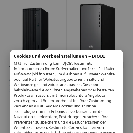
Iris Xe – 16 Go DDR5 – SSD 512
UHD – 16 Go DDR5 – SSD 1 To –
Go – Windows 11 Pro
Windows 11 Famille
Cookies und Werbeeinstellungen – DJOBI
Mit Ihrer Zustimmung kann DJOBI bestimmte
746,66
€
949,90
€
Informationen zu Ihrem Surfverhalten und Ihren Einkäufen
auf www.djobi.fr nutzen, um die Ihnen auf unserer Website
oder auf Partner-Websites angebotenen Inhalte und
Büro
,
Informatik
,
Computer
,
Büro
,
Informatik
,
Computer
,
Vormontiert
Vormontiert
Werbeanzeigen individuell anzupassen. Dies kann
HP OmniDesk Slim S03-
HP Z2 G9 Tour – Intel® Core™ i7
beispielsweise die von Ihnen angesehenen oder bestellten
0008nf – Intel® Core™ i5 14400
14700K – NVIDIA® Quadro®
– Intel® UHD 730 – 16 Go DDR5
T1000 (4 Go) – 16 Go DDR5 –
Produkte umfassen, um Ihnen relevantere Angebote
– SSD 512 Go – Windows 11
SSD 512 Go – Windows 11 Pro
vorschlagen zu können. Vorbehaltlich Ihrer Zustimmung
Famille
verwenden wir außerdem Cookies und ähnliche
Technologien, um Ihr Erlebnis zu verbessern: um die
Navigation zu erleichtern, Bestellungen zu sichern, Ihre
Präferenzen zu speichern und die Besucherzahlen der
Website zu messen. Bestimmte Cookies können von
Drittanbietern zu statistischen oder Werbezwecken gesetzt