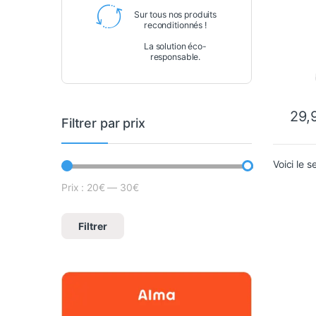
Sur tous nos produits
reconditionnés !
La solution éco-
responsable.
29,
Filtrer par prix
Voici le s
Prix :
20€
—
30€
Prix min
Prix max
Filtrer