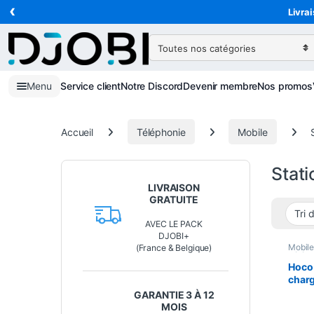
‹
Skip to navigation
Skip to content
Livrai
Search for:
Menu
Service client
Notre Discord
Devenir membre
Nos promos
Accueil
Téléphonie
Mobile
Stati
LIVRAISON
GRATUITE
AVEC LE PACK
DJOBI+
Mobil
(France & Belgique)
Téléph
Hoco 
charg
magn
GARANTIE 3 À 12
MOIS