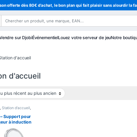
son offerte dès 80€ d’achat, le bon plan qui fait plaisir sans alourdir la f
Vendre sur Djobi
Événementiel
Louez votre serveur de jeu
Notre boutiq
Station d'accueil
on d'accueil
e
,
Station d'accueil
,
onie
– Support pour
eur à induction
étique – PH39