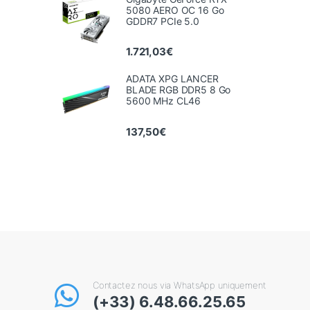
5080 AERO OC 16 Go
GDDR7 PCIe 5.0
1.721,03
€
ADATA XPG LANCER
BLADE RGB DDR5 8 Go
5600 MHz CL46
137,50
€
Contactez nous via WhatsApp uniquement
(+33) 6.48.66.25.65