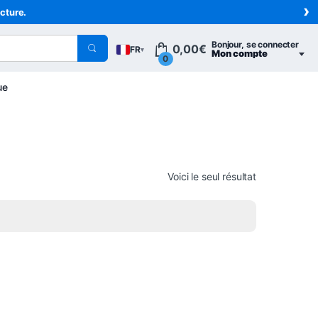
›
acture.
Bonjour, se connecter
0,00
€
FR
▾
Mon compte
0
ue
Voici le seul résultat