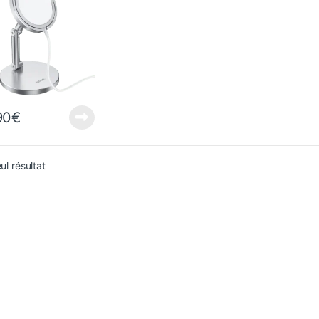
90
€
eul résultat