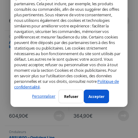
partenaires. Cela peut inclure, par exemple, les produits
consultés ou commandés, afin de vous suggérer des offres
plus pertinentes. Sous réserve de votre consentement,
nous utilisons également des cookies et technologies
64,90
€
34,90
€
similaires pour améliorer votre expérience : faciliter la
navigation, sécuriser les commandes, mémoriser vos
préférences et mesurer l’audience du site. Certains cookies
Onduleurs
Onduleurs
peuvent être déposés par des partenaires tiers à des fins
APSLI3000 – Onduleur Line
APSLI1500 – Onduleur Line
Interactive carré – APS
Interactive carré – APS
statistiques ou publicitaires. Les cookies strictement
MICROPOWER – 3000 VA
MICROPOWER – 1500 VA
nécessaires au bon fonctionnement du site sont utilisés par
défaut. Les autres ne le sont qu’avec votre accord. Vous
pouvez accepter, refuser ou personnaliser vos choix à tout
moment via la section Cookies et choix publicitaires. Pour
en savoir plus sur l’utilisation des cookies, des données
personnelles et sur vos droits, consultez notre
Politique de
confidentialité
.
Personnaliser
Refuser
Accepter
604,90
€
364,90
€
Onduleurs
APSLI600 – Onduleur Line