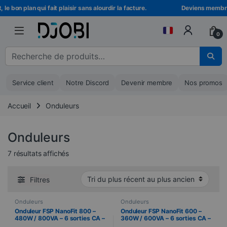
Skip to navigation
Skip to content
e bon plan qui fait plaisir sans alourdir la facture.
Deviens membre D
0
Recherche pour :
Service client
Notre Discord
Devenir membre
Nos promos
Accueil
Onduleurs
Onduleurs
Trié du plus récent au plus ancien
7 résultats affichés
Filtres
Onduleurs
Onduleurs
Onduleur FSP NanoFit 800 –
Onduleur FSP NanoFit 600 –
480W / 800VA – 6 sorties CA –
360W / 600VA – 6 sorties CA –
Protection électrique compacte
Protection électrique compacte