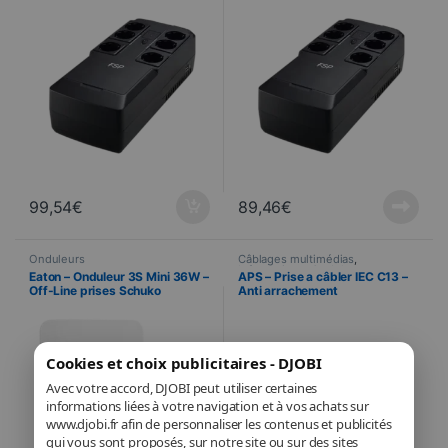
99,54
€
89,46
€
Onduleurs
Câblages multimédias
,
Informatique
,
Onduleurs
Eaton – Onduleur 3S Mini 36W –
APS – Prise a câbler IEC C13 –
Off-Line prises Schuko
Anti arrachement
(FR/DIN)
Cookies et choix publicitaires - DJOBI
Avec votre accord, DJOBI peut utiliser certaines
informations liées à votre navigation et à vos achats sur
www.djobi.fr afin de personnaliser les contenus et publicités
qui vous sont proposés, sur notre site ou sur des sites