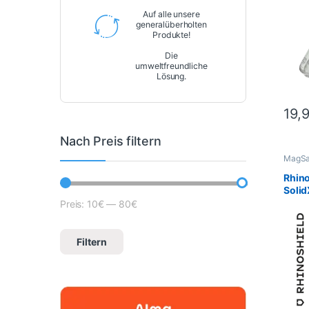
Auf alle unsere
generalüberholten
Produkte!
Die
umweltfreundliche
Lösung.
19,
Nach Preis filtern
MagSa
Hüllen
RhinoS
Rhin
Solid
17 Pr
Preis:
10€
—
80€
Mindestpreis
Höchstpreis
Filtern