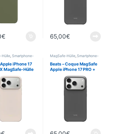
0
€
65,00
€
-Hülle
,
Smartphone-
MagSafe-Hülle
,
Smartphone-
 -Cases
,
Mobil
,
Hüllen & -Cases
,
Mobil
,
e
Telefonie
 Apple iPhone 17
Beats – Coque MagSafe
X MagSafe-Hülle
Apple iPhone 17 PRO +
rasteuerung –
Commande de l’appareil
au
photo – Gris granite
0
€
65,00
€