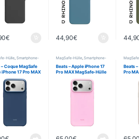
90
€
44,90
€
44,9
fe-Hülle
,
Smartphone-
MagSafe-Hülle
,
Smartphone-
MagSafe
 & -Cases
,
Mobil
,
Hüllen & -Cases
,
Mobil
,
Hüllen &
nie
Telefonie
Telefoni
s – Coque MagSafe
Beats – Apple iPhone 17
Beats –
 iPhone 17 Pro MAX
Pro MAX MagSafe-Hülle
Pro MA
mmande de
+ Kamera-Steuerung –
+ Kame
areil photo – Bleu
Rose Quartz
Gipsgr
te
00
€
65,00
€
65,0