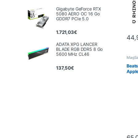
Gigabyte GeForce RTX
5080 AERO OC 16 Go
GDDR7 PCIe 5.0
1.721,03
€
44,
ADATA XPG LANCER
BLADE RGB DDR5 8 Go
5600 MHz CL46
MagSa
Hüllen
Telefo
Beat
137,50
€
Apple
+ Co
l’app
basal
65,