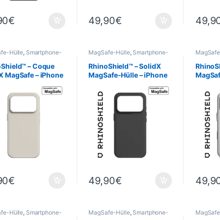
90
€
49,90
€
49,9
fe-Hülle
,
Smartphone-
MagSafe-Hülle
,
Smartphone-
MagSafe
 & -Cases
,
Mobil
,
Hüllen & -Cases
,
Mobil
,
Hüllen &
hield
,
Telefonie
RhinoShield
,
Telefonie
RhinoShi
oShield™ – Coque
RhinoShield™ – SolidX
RhinoSh
X MagSafe – iPhone
MagSafe-Hülle – iPhone
MagSaf
O – Beige
17 PRO – Schwarz
17 PRO 
llage
90
€
49,90
€
49,9
fe-Hülle
,
Smartphone-
MagSafe-Hülle
,
Smartphone-
MagSafe
 & -Cases
,
Mobil
,
Hüllen & -Cases
,
Mobil
,
Hüllen &