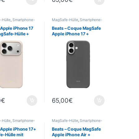
-Hülle
,
Smartphone-
MagSafe-Hülle
,
Smartphone-
 -Cases
,
Mobil
,
Hüllen & -Cases
,
Mobil
,
e
Telefonie
 Apple iPhone 17
Beats – Coque MagSafe
gSafe-Hülle +
Apple iPhone 17 +
steuerung –
Commande de l’appareil
au
photo – Gris granite
0
€
65,00
€
-Hülle
,
Smartphone-
MagSafe-Hülle
,
Smartphone-
 -Cases
,
Mobil
,
Hüllen & -Cases
,
Mobil
,
e
Telefonie
 Apple iPhone 17+
Beats – Coque MagSafe
e-Hülle mit
Apple iPhone Air +