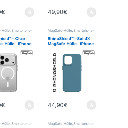
0
€
49,90
€
-Hülle
,
Smartphone-
MagSafe-Hülle
,
Smartphone-
 -Cases
,
Mobil
,
Hüllen & -Cases
,
Mobil
,
eld
,
Telefonie
RhinoShield
,
Telefonie
ield™ – Clear
RhinoShield™ – SolidX
e-Hülle – iPhone
MagSafe-Hülle – iPhone
– Transparent
17 – Ozeanblau
0
€
44,90
€
-Hülle
,
Smartphone-
MagSafe-Hülle
,
Smartphone-
 -Cases
,
Mobil
,
Hüllen & -Cases
,
Mobil
,