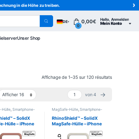
›
echnung in die Höhe zu treiben.
Hallo, Anmelden
0,00
€
DE
▾
Mein Konto
0
ielserver
Unser Shop
Sortiert vom 
Affichage de 1–35 sur 120 résultats
→
von 4
-Hülle
,
Smartphone-
MagSafe-Hülle
,
Smartphone-
 -Cases
,
Mobil
,
Hüllen & -Cases
,
Mobil
,
eld
,
Telefonie
RhinoShield
,
Telefonie
ield™ – SolidX
RhinoShield™ – SolidX
e-Hülle – iPhone
MagSafe-Hülle – iPhone
 MAX – Rosa Ton
17 Pro MAX –
Muschelbeige