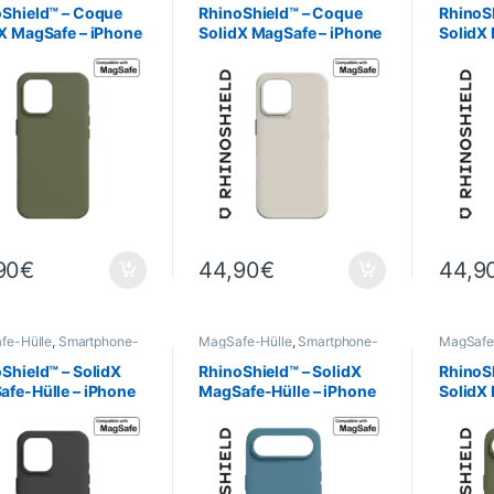
hield
,
Telefonie
RhinoShield
,
Telefonie
RhinoShi
oShield™ – Coque
RhinoShield™ – Coque
RhinoS
X MagSafe – iPhone
SolidX MagSafe – iPhone
SolidX
Vert Algue
17 – Beige Coquillage
17 – Bl
90
€
44,90
€
44,9
fe-Hülle
,
Smartphone-
MagSafe-Hülle
,
Smartphone-
MagSafe
 & -Cases
,
Mobil
,
Hüllen & -Cases
,
Mobil
,
Hüllen &
hield
,
Telefonie
RhinoShield
,
Telefonie
RhinoShi
Shield™ – SolidX
RhinoShield™ – SolidX
RhinoS
fe-Hülle – iPhone
MagSafe-Hülle – iPhone
SolidX
Schwarz
Air – Ozeanblau
Air – V