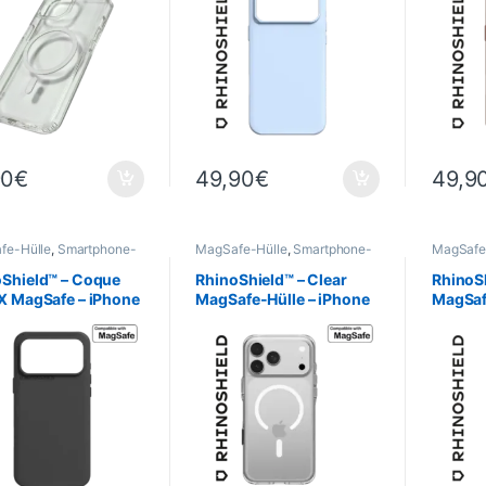
90
€
49,90
€
49,9
fe-Hülle
,
Smartphone-
MagSafe-Hülle
,
Smartphone-
MagSafe
 & -Cases
,
Mobil
,
Hüllen & -Cases
,
Mobil
,
Hüllen &
hield
,
Telefonie
RhinoShield
,
Telefonie
RhinoShi
oShield™ – Coque
RhinoShield™ – Clear
RhinoSh
X MagSafe – iPhone
MagSafe-Hülle – iPhone
MagSaf
o MAX – Noir
17 Pro MAX –
17 PRO 
Transparent