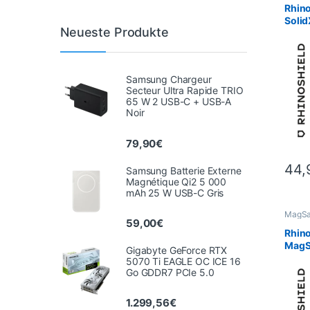
RhinoS
Rhin
Solid
Neueste Produkte
17 – 
Samsung Chargeur
Secteur Ultra Rapide TRIO
65 W 2 USB-C + USB-A
Noir
79,90
€
44,
Samsung Batterie Externe
Magnétique Qi2 5 000
mAh 25 W USB-C Gris
MagSa
59,00
€
Hüllen
RhinoS
Rhino
MagSa
Gigabyte GeForce RTX
17 – 
5070 Ti EAGLE OC ICE 16
Go GDDR7 PCIe 5.0
1.299,56
€