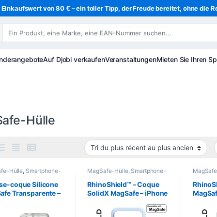
Einkaufswert von 80 € – ein toller Tipp, der Freude bereitet, ohne die R
nderangebote
Auf Djobi verkaufen
Veranstaltungen
Mieten Sie Ihren Sp
afe-Hülle
fe-Hülle
,
Smartphone-
MagSafe-Hülle
,
Smartphone-
MagSafe
 & -Cases
,
Mobil
,
Hüllen & -Cases
,
Mobil
,
Hüllen &
nie
RhinoShield
,
Telefonie
RhinoShi
se-coque Silicone
RhinoShield™ – Coque
RhinoSh
fe Transparente –
SolidX MagSafe – iPhone
MagSaf
e 11 – Protection
17 Pro MAX – Bleu Glacier
17 Pro
ium Anti-Chocs