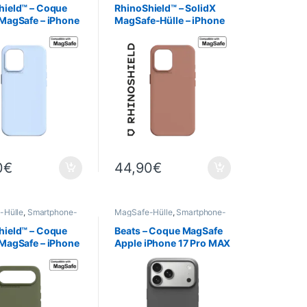
eld
,
Telefonie
RhinoShield
,
Telefonie
hield™ – Coque
RhinoShield™ – SolidX
 MagSafe – iPhone
MagSafe-Hülle – iPhone
eu Glacier
17 – Rosa Ton
0
€
44,90
€
-Hülle
,
Smartphone-
MagSafe-Hülle
,
Smartphone-
 -Cases
,
Mobil
,
Hüllen & -Cases
,
Mobil
,
eld
,
Telefonie
Telefonie
hield™ – Coque
Beats – Coque MagSafe
 MagSafe – iPhone
Apple iPhone 17 Pro MAX
ert Algue
+ Commande de
l’appareil photo – Gris
granite