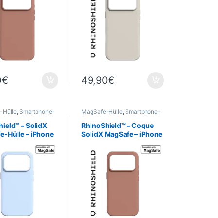
0
€
49,90
€
-Hülle
,
Smartphone-
MagSafe-Hülle
,
Smartphone-
 -Cases
,
Mobil
,
Hüllen & -Cases
,
Mobil
,
eld
,
Telefonie
RhinoShield
,
Telefonie
ield™ – SolidX
RhinoShield™ – Coque
e-Hülle – iPhone
SolidX MagSafe – iPhone
– Gletscherblau
17 PRO – Argile Rose