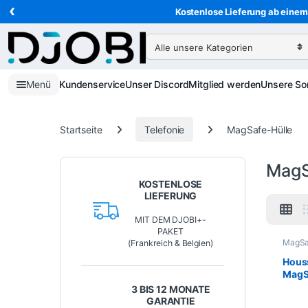
‹
Zur Navigation springen
Direkt zum Inhalt
Kostenlose Lieferung ab einem 
Suche nach:
Menü
Kundenservice
Unser Discord
Mitglied werden
Unsere So
Startseite
Telefonie
MagSafe-Hülle
MagS
KOSTENLOSE
LIEFERUNG
MIT DEM DJOBI+-
PAKET
MagSa
(Frankreich & Belgien)
Hüllen
Telefo
Hous
MagSa
iPhon
3 BIS 12 MONATE
prem
GARANTIE