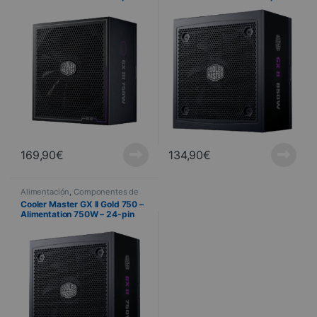
ATX
ATX
169,90
€
134,90
€
Alimentación
,
Componentes de
PC
,
Informática
Cooler Master GX II Gold 750 –
Alimentation 750W – 24-pin
ATX