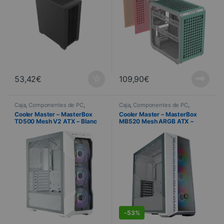
53,42
€
109,90
€
Caja
,
Componentes de PC
,
Caja
,
Componentes de PC
,
Informática
Informática
,
PROMOTIONS
Cooler Master – MasterBox
Cooler Master – MasterBox
TD500 Mesh V2 ATX – Blanc
MB520 Mesh ARGB ATX –
Blanc
DEALS
-
53%