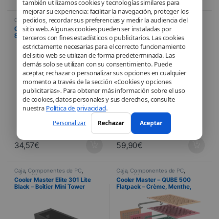
también utilizamos cookies y tecnologías similares para
mejorar su experiencia: facilitar la navegación, proteger los
pedidos, recordar sus preferencias y medir la audiencia del
Componentes de PC
,
Informática
,
Caja
,
Componentes de PC
,
Refrigeración
Informática
sitio web. Algunas cookies pueden ser instaladas por
Cooler Master Hyper 212
Cooler Master MasterBox
Spectrum V3 – Ventirad CPU
MB400L – Boîtier Micro ATX
terceros con fines estadísticos o publicitarios. Las cookies
120 mm RGB
Noir avec ODD
estrictamente necesarias para el correcto funcionamiento
del sitio web se utilizan de forma predeterminada. Las
demás solo se utilizan con su consentimiento. Puede
aceptar, rechazar o personalizar sus opciones en cualquier
momento a través de la sección «Cookies y opciones
publicitarias». Para obtener más información sobre el uso
de cookies, datos personales y sus derechos, consulte
nuestra
Política de privacidad
.
Personalizar
Rechazar
Aceptar
34,57
€
59,90
€
Caja
,
Componentes de PC
,
Caja
,
Componentes de PC
,
Informática
Informática
Cooler Master Elite 301 Lite
Cooler Master – QUBE 500
Black – Boîtier Mini Tower
Flatpack – Crème, Menthe,
mATX avec 3 ventilateurs
Rose (En kit)