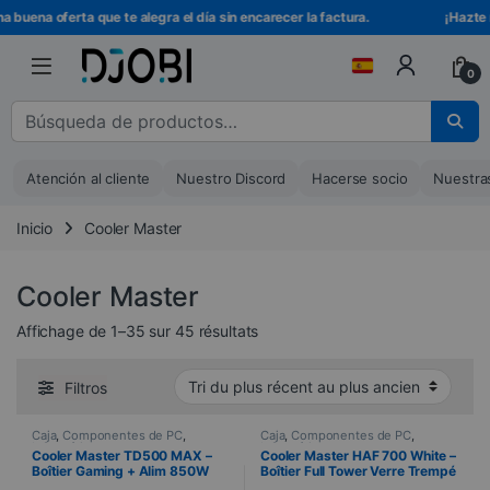
Ir a la navegación
Ir al contenido
na oferta que te alegra el día sin encarecer la factura.
¡Hazte miemb
0
Buscar :
Atención al cliente
Nuestro Discord
Hacerse socio
Nuestra
Inicio
Cooler Master
Cooler Master
Trié du plus récent au plus ancie
Affichage de 1–35 sur 45 résultats
Filtros
Caja
,
Componentes de PC
,
Caja
,
Componentes de PC
,
Informática
Informática
Cooler Master TD500 MAX –
Cooler Master HAF 700 White –
Boîtier Gaming + Alim 850W
Boîtier Full Tower Verre Trempé
Gold + Watercooling 360
ARGB