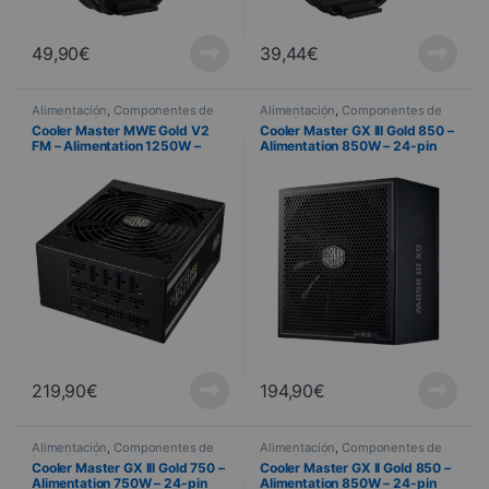
49,90
€
39,44
€
Alimentación
,
Componentes de
Alimentación
,
Componentes de
PC
,
Informática
PC
,
Informática
Cooler Master MWE Gold V2
Cooler Master GX III Gold 850 –
FM – Alimentation 1250W –
Alimentation 850W – 24-pin
ATX 3.0 – PCIe Gen5
ATX
219,90
€
194,90
€
Alimentación
,
Componentes de
Alimentación
,
Componentes de
PC
,
Informática
PC
,
Informática
Cooler Master GX III Gold 750 –
Cooler Master GX II Gold 850 –
Alimentation 750W – 24-pin
Alimentation 850W – 24-pin