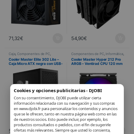
71,32
€
54,90
€
Caja
,
Componentes de PC
,
Componentes de PC
,
Informática
,
Informática
Refrigeración
Cooler Master Elite 302 Lite –
Cooler Master Hyper 212 Pro
Caja Micro ATX negra con USB-
ARGB – Ventirad CPU 120 mm
C
Noir
Cookies y opciones publicitarias - DJOBI
Con su consentimiento, DJOBI puede utilizar cierta
información relacionada con su navegación y sus compras
en www.djobi.fr para personalizar los contenidos y anuncios
que se le ofrecen, tanto en nuestra página web como en las
de nuestros socios. Esto puede incluir, por ejemplo, los
productos consultados o pedidos, con el fin de sugerirle
ofertas más relevantes. Siempre que usted lo consienta,
53,29
€
41,90
€