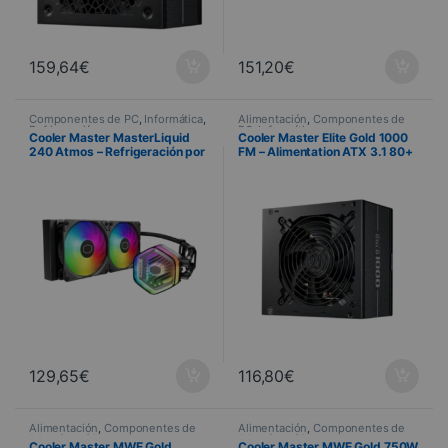
159,64
€
151,20
€
Componentes de PC
,
Informática
,
Alimentación
,
Componentes de
Refrigeración
PC
,
Informática
Cooler Master MasterLiquid
Cooler Master Elite Gold 1000
240 Atmos – Refrigeración por
FM – Alimentation ATX 3.1 80+
agua de 240 mm ARGB
Gold Modulaire
129,65
€
116,80
€
Alimentación
,
Componentes de
Alimentación
,
Componentes de
PC
,
Informática
PC
,
Informática
Cooler Master MWE Gold
Cooler Master MWE Gold 750W