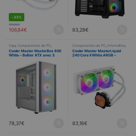
-
33%
159,95
€
106,84
€
83,28
€
Caja
,
Componentes de PC
,
Componentes de PC
,
Informática
,
Informática
Refrigeración
Cooler Master MasterBox 600
Cooler Master MasterLiquid
White – Boîtier ATX avec 3
240 Core II White ARGB –
ventilateurs 140 mm ARGB
Watercooling 240 mm
78,37
€
83,16
€