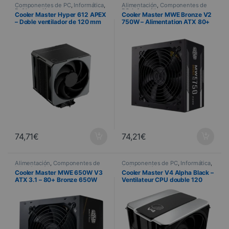
Componentes de PC
,
Informática
,
Alimentación
,
Componentes de
Refrigeración
PC
,
Informática
Cooler Master Hyper 612 APEX
Cooler Master MWE Bronze V2
– Doble ventilador de 120 mm
750W – Alimentation ATX 80+
Bronze
74,71
€
74,21
€
Alimentación
,
Componentes de
Componentes de PC
,
Informática
,
PC
,
Informática
Refrigeración
Cooler Master MWE 650W V3
Cooler Master V4 Alpha Black –
ATX 3.1 – 80+ Bronze 650W
Ventilateur CPU double 120
mm