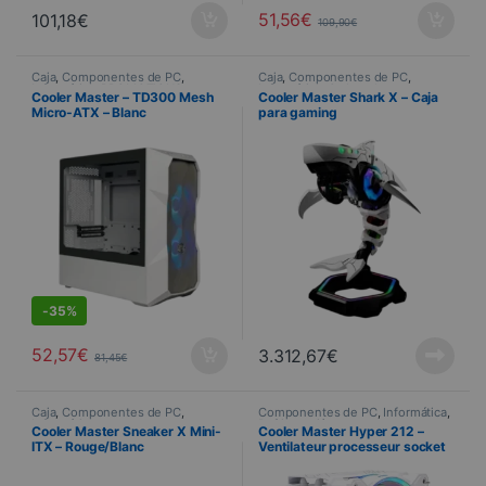
51,56
€
101,18
€
109,90
€
Caja
,
Componentes de PC
,
Caja
,
Componentes de PC
,
Informática
,
PROMOTIONS
Informática
,
Ordenadores
,
Cooler Master – TD300 Mesh
Cooler Master Shark X – Caja
Preensamblado
Micro-ATX – Blanc
para gaming
S
-
35%
52,57
€
3.312,67
€
81,45
€
Caja
,
Componentes de PC
,
Componentes de PC
,
Informática
,
Informática
Refrigeración
Cooler Master Sneaker X Mini-
Cooler Master Hyper 212 –
ITX – Rouge/Blanc
Ventilateur processeur socket
Intel et AMD – LED ARGB – Halo
White