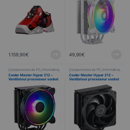
1.159,90
€
49,90
€
Componentes de PC
,
Informática
,
Componentes de PC
,
Informática
,
Refrigeración
Refrigeración
Cooler Master Hyper 212 –
Cooler Master Hyper 212 –
Ventilateur processeur socket
Ventilateur processeur socket
Intel et AMD – LED ARGB – Halo
Intel et AMD – Black Edition
Black