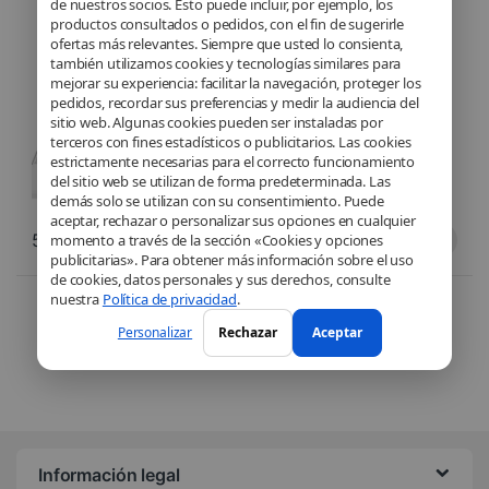
de nuestros socios. Esto puede incluir, por ejemplo, los
OS – 14″ (35,6 cm) – Intel®
productos consultados o pedidos, con el fin de sugerirle
Pentium® Silver N600 – Intel®
UHD – Noir
ofertas más relevantes. Siempre que usted lo consienta,
también utilizamos cookies y tecnologías similares para
mejorar su experiencia: facilitar la navegación, proteger los
pedidos, recordar sus preferencias y medir la audiencia del
sitio web. Algunas cookies pueden ser instaladas por
terceros con fines estadísticos o publicitarios. Las cookies
estrictamente necesarias para el correcto funcionamiento
del sitio web se utilizan de forma predeterminada. Las
demás solo se utilizan con su consentimiento. Puede
aceptar, rechazar o personalizar sus opciones en cualquier
589,90
€
329,00
€
momento a través de la sección «Cookies y opciones
publicitarias». Para obtener más información sobre el uso
de cookies, datos personales y sus derechos, consulte
Trié du plus récent au pl
nuestra
Política de privacidad
.
2 résultats affichés
Personalizar
Rechazar
Aceptar
Información legal