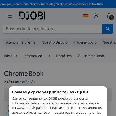
Ir a la navegación
Ir al contenido
 compra: una buena oferta que te alegra el día sin encarecer la factura.
0
Buscar :
Atención al cliente
Nuestro Discord
Hacerse socio
Nuestra
Inicio
Informática
Portátiles
ChromeBook
ChromeBook
Trié du plus récent au plus ancien
2 résultats affichés
Cookies y opciones publicitarias - DJOBI
Filtros
Con su consentimiento, DJOBI puede utilizar cierta
información relacionada con su navegación y sus compras
ChromeBook
,
Informática
,
ChromeBook
,
Informática
,
en www.djobi.fr para personalizar los contenidos y anuncios
Ordenador portátil
,
Portátiles
Portátiles
PC portable – HP Chromebook
Chromebook – HP 14a-
que se le ofrecen, tanto en nuestra página web como en las
x360 14b-cb0006nf – Chrome
na0020nf