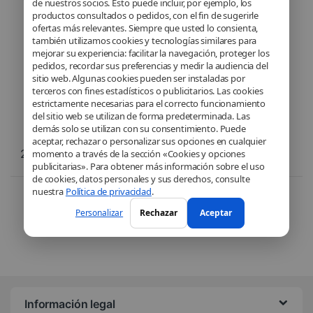
de nuestros socios. Esto puede incluir, por ejemplo, los
VS20B75BCR5
productos consultados o pedidos, con el fin de sugerirle
ofertas más relevantes. Siempre que usted lo consienta,
también utilizamos cookies y tecnologías similares para
mejorar su experiencia: facilitar la navegación, proteger los
pedidos, recordar sus preferencias y medir la audiencia del
sitio web. Algunas cookies pueden ser instaladas por
terceros con fines estadísticos o publicitarios. Las cookies
estrictamente necesarias para el correcto funcionamiento
del sitio web se utilizan de forma predeterminada. Las
demás solo se utilizan con su consentimiento. Puede
aceptar, rechazar o personalizar sus opciones en cualquier
299,99
€
momento a través de la sección «Cookies y opciones
publicitarias». Para obtener más información sobre el uso
de cookies, datos personales y sus derechos, consulte
nuestra
Política de privacidad
.
Voici le seul résultat
Personalizar
Rechazar
Aceptar
Información legal