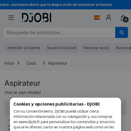
Ir a la navegación
Ir al contenido
mpra: una buena oferta que te alegra el día sin encarecer la factura.
0
Buscar :
Atención al cliente
Nuestro Discord
Hacerse socio
Nuestra
Inicio
Casa
Aspirateur
Aspirateur
Voici le seul résultat
Cookies y opciones publicitarias - DJOBI
Filtros
Con su consentimiento, DJOBI puede utilizar cierta
información relacionada con su navegación y sus compras
Aspirateur
,
Casa
en www.djobi.fr para personalizar los contenidos y anuncios
Aspirateur balai – Jet 75E
que se le ofrecen, tanto en nuestra página web como en las
Complete – Argent –