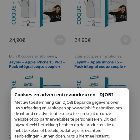
24,90
€
24,90
€
Étuis & coques smartphones
,
Étuis & coques smartphones
,
Jaym
,
Mobile
,
Protection écran
,
Jaym
,
Mobile
,
Protection écran
,
Jaym® – Apple iPhone 15 PRO –
Jaym® – Apple iPhone 15 –
Telefonie
,
Verres trempés
Telefonie
,
Verres trempés
Pack intégral coque souple +
Pack intégral coque souple +
verre trempe 9H 2.5D
verre trempe 9H 2.5D
Cookies en advertentievoorkeuren - DJOBI
Met uw toestemming kan DJOBI bepaalde gegevens over
uw surfgedrag en aankopen op www.djobi.fr gebruiken om
de inhoud en advertenties die u te zien krijgt op onze
website of op partnerwebsites te personaliseren. Dit kan
bijvoorbeeld betrekking hebben op de producten die u
hebt bekeken of besteld, zodat wij u relevantere
aanbiedingen kunnen doen. Mits u hiermee instemt,
24,90
€
24,90
€