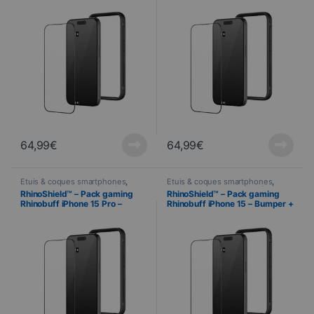
64,99
€
64,99
€
Étuis & coques smartphones
,
Étuis & coques smartphones
,
Mobile
,
RhinoShield
,
Telefonie
Mobile
,
RhinoShield
,
Telefonie
RhinoShield™ – Pack gaming
RhinoShield™ – Pack gaming
Rhinobuff iPhone 15 Pro –
Rhinobuff iPhone 15 – Bumper +
Bumper + Protection écran
Protection écran