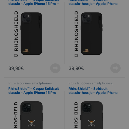
classic – Apple iPhone 15 Pro –
classic-hoesje – Apple iPhone
One Piece – STRAW HAT
15 Pro Max – Uit één stuk –
STRAW HAT
39,90
€
39,90
€
Étuis & coques smartphones
,
Étuis & coques smartphones
,
Mobile
,
RhinoShield
,
Telefonie
Mobile
,
RhinoShield
,
Telefonie
RhinoShield™ – Coque Solidsuit
RhinoShield™ – Solidsuit
classic – Apple iPhone 15 Pro
classic-hoesje – Apple iPhone
Max – One Piece – Luffy Skull
15 Pro – Uit één stuk – Luffy
Skull