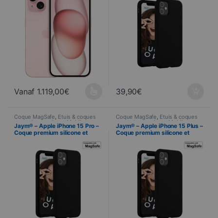
Vanaf
1.119,00
€
39,90
€
Ce produit a plusieurs variations. Les options peuvent être choisi
Coque MagSafe
,
Étuis & coques
Coque MagSafe
,
Étuis & coques
smartphones
,
Jaym
,
Mobile
,
smartphones
,
Jaym
,
Mobile
,
Jaym® – Apple iPhone 15 Pro –
Jaym® – Apple iPhone 15 Plus –
Telefonie
Telefonie
Coque premium silicone et
Coque premium silicone et
microfibre – Compatible
microfibre – Compatible
MagSafe – Noir
MagSafe – Noir