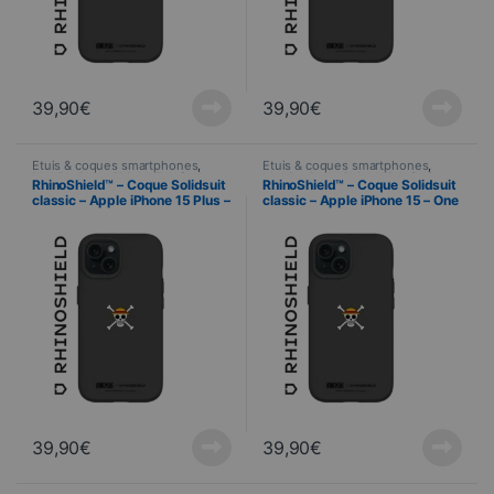
39,90
€
39,90
€
Étuis & coques smartphones
,
Étuis & coques smartphones
,
Mobile
,
RhinoShield
,
Telefonie
Mobile
,
RhinoShield
,
Telefonie
RhinoShield™ – Coque Solidsuit
RhinoShield™ – Coque Solidsuit
classic – Apple iPhone 15 Plus –
classic – Apple iPhone 15 – One
One Piece – Luffy Skull
Piece – Luffy Skull
39,90
€
39,90
€