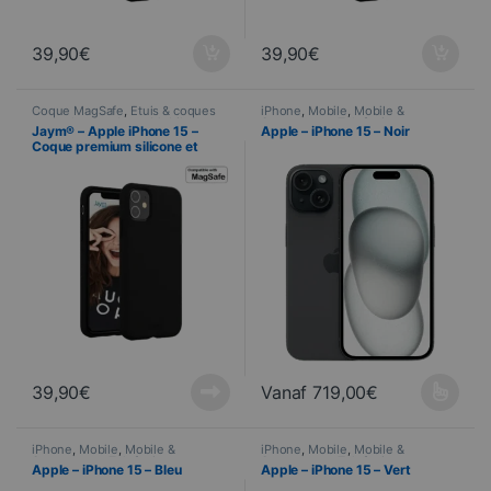
39,90
€
39,90
€
Coque MagSafe
,
Étuis & coques
iPhone
,
Mobile
,
Mobile &
smartphones
,
Jaym
,
Mobile
,
Smartphone
,
Telefonie
Jaym® – Apple iPhone 15 –
Apple – iPhone 15 – Noir
Telefonie
Coque premium silicone et
microfibre – Compatible
MagSafe – Noir
39,90
€
Vanaf
719,00
€
Ce produit a plusieurs variations
iPhone
,
Mobile
,
Mobile &
iPhone
,
Mobile
,
Mobile &
Smartphone
,
Telefonie
Smartphone
,
Telefonie
Apple – iPhone 15 – Bleu
Apple – iPhone 15 – Vert