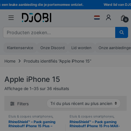
Ga naar navigatie
Ga naar de inhoud
n leuke aanbieding die je portemonnee ontziet.
Word lid van DJOBI! 
0
Zoeken naar :
Klantenservice
Onze Discord
Lid worden
Onze aanbieding
Home
Produits identifiés “Apple iPhone 15”
Apple iPhone 15
Trié du plus récent au plus ancie
Affichage de 1–35 sur 36 résultats
Filters
Étuis & coques smartphones
,
Étuis & coques smartphones
,
Mobile
,
RhinoShield
,
Telefonie
Mobile
,
RhinoShield
,
Telefonie
RhinoShield™ – Pack gaming
RhinoShield™ – Pack gaming
Rhinobuff iPhone 15 Plus –
Rhinobuff iPhone 15 Pro MAX-
Bumper + Protection écran
Bumper + Protection écran