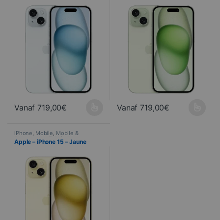
Vanaf
719,00
€
Vanaf
719,00
€
Ce produit a plusieurs variations. Les options peuvent être choisi
Ce produit a plusieurs variations
iPhone
,
Mobile
,
Mobile &
Smartphone
,
Telefonie
Apple – iPhone 15 – Jaune