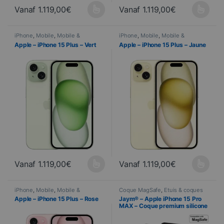
Vanaf
1.119,00
€
Vanaf
1.119,00
€
Ce produit a plusieurs variations. Les options peuvent être choisi
Ce produit a plusieurs variations
iPhone
,
Mobile
,
Mobile &
iPhone
,
Mobile
,
Mobile &
Smartphone
,
Telefonie
Smartphone
,
Telefonie
Apple – iPhone 15 Plus – Vert
Apple – iPhone 15 Plus – Jaune
Vanaf
1.119,00
€
Vanaf
1.119,00
€
Ce produit a plusieurs variations. Les options peuvent être choisi
Ce produit a plusieurs variations
iPhone
,
Mobile
,
Mobile &
Coque MagSafe
,
Étuis & coques
Smartphone
,
Telefonie
smartphones
,
Jaym
,
Mobile
,
Apple – iPhone 15 Plus – Rose
Jaym® – Apple iPhone 15 Pro
Telefonie
MAX – Coque premium silicone
et microfibre – Compatible
MagSafe – Noir