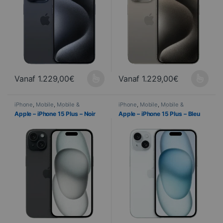
Vanaf
1.229,00
€
Vanaf
1.229,00
€
Ce produit a plusieurs variations. Les options peuvent être choisi
Ce produit a plusieurs variations
iPhone
,
Mobile
,
Mobile &
iPhone
,
Mobile
,
Mobile &
Smartphone
,
Telefonie
Smartphone
,
Telefonie
Apple – iPhone 15 Plus – Noir
Apple – iPhone 15 Plus – Bleu