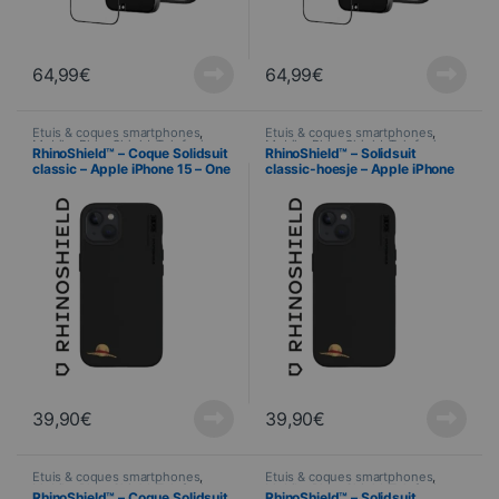
64,99
€
64,99
€
Étuis & coques smartphones
,
Étuis & coques smartphones
,
Mobile
,
RhinoShield
,
Telefonie
Mobile
,
RhinoShield
,
Telefonie
RhinoShield™ – Coque Solidsuit
RhinoShield™ – Solidsuit
classic – Apple iPhone 15 – One
classic-hoesje – Apple iPhone
Piece – STRAW HAT
15 Plus – Uit één stuk – STRAW
HAT
39,90
€
39,90
€
Étuis & coques smartphones
,
Étuis & coques smartphones
,
Mobile
,
RhinoShield
,
Telefonie
Mobile
,
RhinoShield
,
Telefonie
RhinoShield™ – Coque Solidsuit
RhinoShield™ – Solidsuit