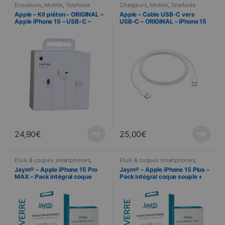
Écouteurs
,
Mobile
,
Telefonie
Chargeurs
,
Mobile
,
Telefonie
Apple – Kit piéton – ORIGINAL –
Apple – Cable USB-C vers
Apple iPhone 15 – USB-C –
USB-C – ORIGINAL – iPhone 15
MTJY3ZM/A
– 1 mètre – 60W – MQKJ3ZM/A
24,90
€
25,00
€
Étuis & coques smartphones
,
Étuis & coques smartphones
,
Jaym
,
Mobile
,
Protection écran
,
Jaym
,
Mobile
,
Protection écran
,
Jaym® – Apple iPhone 15 Pro
Jaym® – Apple iPhone 15 Plus –
Telefonie
,
Verres trempés
Telefonie
,
Verres trempés
MAX – Pack intégral coque
Pack intégral coque souple +
souple + verre trempe 9H 2.5D
verre trempe 9H 2.5D