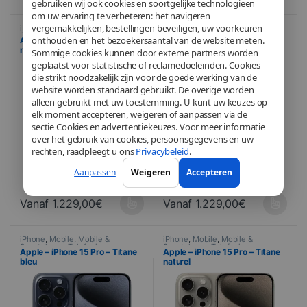
gebruiken wij ook cookies en soortgelijke technologieën
om uw ervaring te verbeteren: het navigeren
vergemakkelijken, bestellingen beveiligen, uw voorkeuren
iPhone
,
Mobile
,
Mobile &
iPhone
,
Mobile
,
Mobile &
Smartphone
,
Telefonie
Smartphone
,
Telefonie
onthouden en het bezoekersaantal van de website meten.
Apple – iPhone 15 Pro – Titane
Apple – iPhone 15 Pro – Titane
noir
blanc
Sommige cookies kunnen door externe partners worden
geplaatst voor statistische of reclamedoeleinden. Cookies
die strikt noodzakelijk zijn voor de goede werking van de
website worden standaard gebruikt. De overige worden
alleen gebruikt met uw toestemming. U kunt uw keuzes op
elk moment accepteren, weigeren of aanpassen via de
sectie Cookies en advertentiekeuzes. Voor meer informatie
over het gebruik van cookies, persoonsgegevens en uw
rechten, raadpleegt u ons
Privacybeleid
.
Aanpassen
Weigeren
Accepteren
Vanaf
1.229,00
€
Vanaf
1.229,00
€
Ce produit a plusieurs variations. Les options peuvent être choisi
Ce produit a plusieurs variations
iPhone
,
Mobile
,
Mobile &
iPhone
,
Mobile
,
Mobile &
Smartphone
,
Telefonie
Smartphone
,
Telefonie
Apple – iPhone 15 Pro – Titane
Apple – iPhone 15 Pro – Titane
bleu
naturel