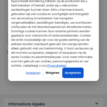
bijvoorbeeld betrekking hebben op de producten die u
OS – 14″ (35,6 cm) – Intel®
hebt bekeken of besteld, zodat wij u relevantere
Pentium® Silver N600 – Intel®
UHD – Noir
aanbiedingen kunnen doen. Mits u hiermee instemt,
gebruiken wij ook cookies en soortgelijke technologieën
om uw ervaring te verbeteren: het navigeren
vergemakkelijken, bestellingen beveiligen, uw voorkeuren
onthouden en het bezoekersaantal van de website meten.
Sommige cookies kunnen door externe partners worden
geplaatst voor statistische of reclamedoeleinden. Cookies
die strikt noodzakelijk zijn voor de goede werking van de
website worden standaard gebruikt. De overige worden
alleen gebruikt met uw toestemming. U kunt uw keuzes op
589,90
€
329,00
€
elk moment accepteren, weigeren of aanpassen via de
sectie Cookies en advertentiekeuzes. Voor meer informatie
over het gebruik van cookies, persoonsgegevens en uw
Trié du plus récent au pl
rechten, raadpleegt u ons
Privacybeleid
.
2 résultats affichés
Aanpassen
Weigeren
Accepteren
Informations légales