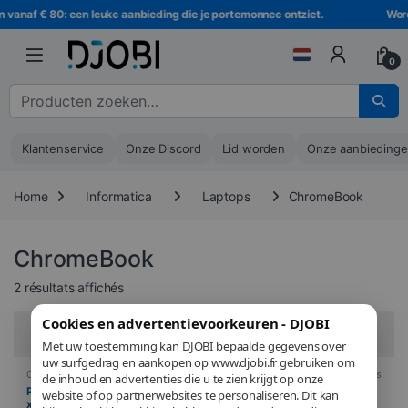
Ga naar navigatie
Ga naar de inhoud
n vanaf € 80: een leuke aanbieding die je portemonnee ontziet.
Word
0
Zoeken naar :
Klantenservice
Onze Discord
Lid worden
Onze aanbieding
Home
Informatica
Laptops
ChromeBook
ChromeBook
Trié du plus récent au plus ancien
2 résultats affichés
Cookies en advertentievoorkeuren - DJOBI
Filters
Met uw toestemming kan DJOBI bepaalde gegevens over
uw surfgedrag en aankopen op www.djobi.fr gebruiken om
ChromeBook
,
Informatica
,
Laptop
,
ChromeBook
,
Informatica
,
Laptops
de inhoud en advertenties die u te zien krijgt op onze
Laptops
PC portable – HP Chromebook
Chromebook – HP 14a-
website of op partnerwebsites te personaliseren. Dit kan
x360 14b-cb0006nf – Chrome
na0020nf