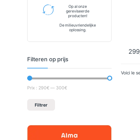
Op al onze
gereviseerde
producten!
De milieuvriendelijke
oplossing.
299
Filteren op prijs
Voici le s
Prix :
290€
—
300€
Minimale prijs
Prix max
Filtrer