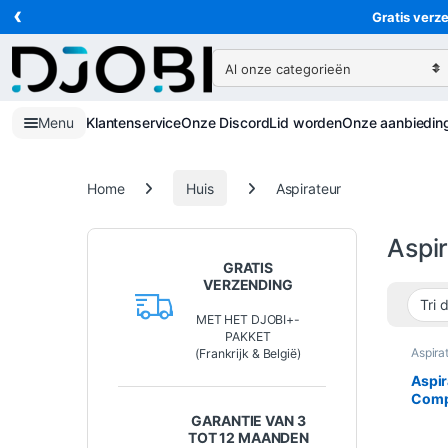
‹
Ga naar navigatie
Ga naar de inhoud
Gratis verze
Zoeken naar:
Menu
Klantenservice
Onze Discord
Lid worden
Onze aanbiedin
Home
Huis
Aspirateur
Aspi
GRATIS
VERZENDING
MET HET DJOBI+-
PAKKET
Aspira
(Frankrijk & België)
Aspir
Compl
VS20
GARANTIE VAN 3
TOT 12 MAANDEN