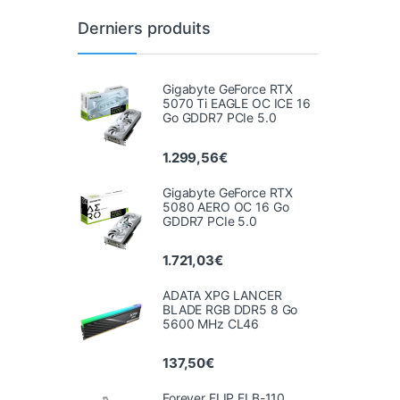
Derniers produits
Gigabyte GeForce RTX
5070 Ti EAGLE OC ICE 16
Go GDDR7 PCIe 5.0
1.299,56
€
Gigabyte GeForce RTX
5080 AERO OC 16 Go
GDDR7 PCIe 5.0
1.721,03
€
ADATA XPG LANCER
BLADE RGB DDR5 8 Go
5600 MHz CL46
137,50
€
Forever FLIP FLB-110