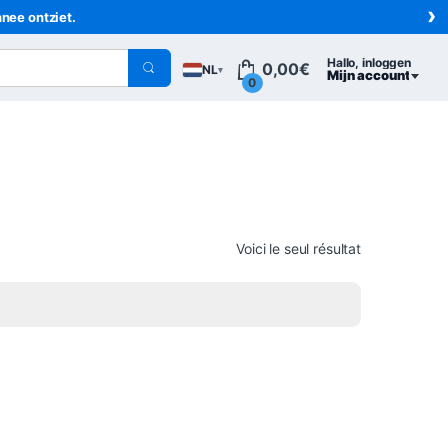
›
nnee ontziet.
Hallo, inloggen
0,00
€
NL
▾
Mijn account
0
Voici le seul résultat