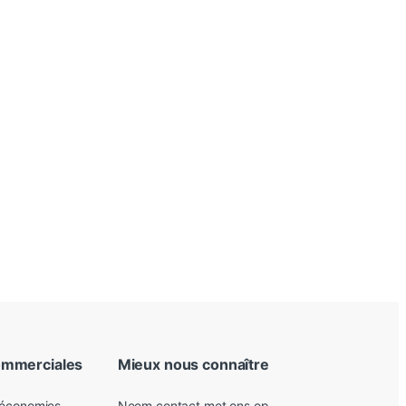
ommerciales
Mieux nous connaître
 économies
Neem contact met ons op