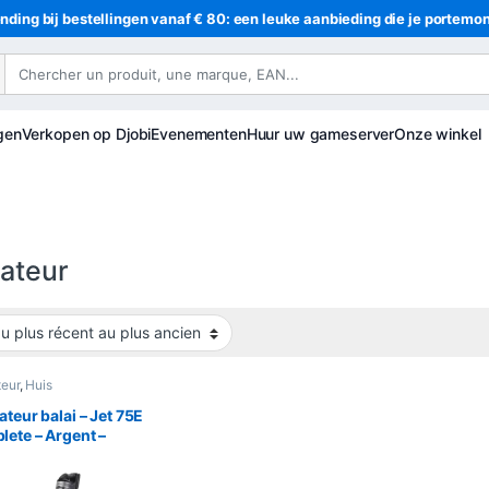
nding bij bestellingen vanaf € 80: een leuke aanbieding die je portemo
gen
Verkopen op Djobi
Evenementen
Huur uw gameserver
Onze winkel
rateur
teur
,
Huis
ateur balai – Jet 75E
ete – Argent –
B75BCR5