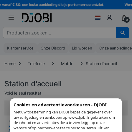
Ga naar navigatie
Ga naar de inhoud
n vanaf € 80: een leuke aanbieding die je portemonnee ontziet.
Word
0
Zoeken naar :
Klantenservice
Onze Discord
Lid worden
Onze aanbieding
Home
Telefonie
Mobile
Station d'accueil
Station d'accueil
Voici le seul résultat
Cookies en advertentievoorkeuren - DJOBI
Filters
Met uw toestemming kan DJOBI bepaalde gegevens over
uw surfgedrag en aankopen op www.djobi.fr gebruiken om
Mobile
,
Station d'accueil
,
de inhoud en advertenties die u te zien krijgt op onze
Telefonie
Hoco – Support pour chargeur
website of op partnerwebsites te personaliseren. Dit kan
à induction magnétique – PH39