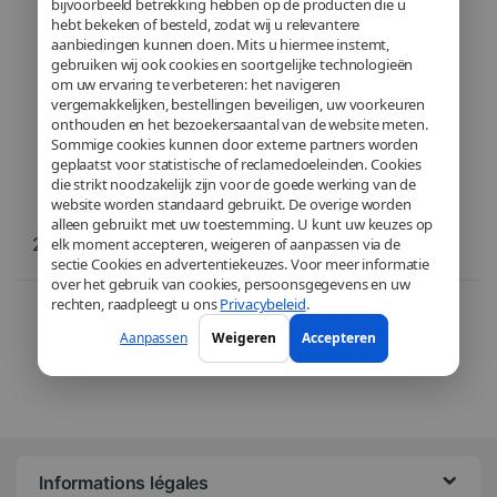
bijvoorbeeld betrekking hebben op de producten die u
hebt bekeken of besteld, zodat wij u relevantere
aanbiedingen kunnen doen. Mits u hiermee instemt,
gebruiken wij ook cookies en soortgelijke technologieën
om uw ervaring te verbeteren: het navigeren
vergemakkelijken, bestellingen beveiligen, uw voorkeuren
onthouden en het bezoekersaantal van de website meten.
Sommige cookies kunnen door externe partners worden
geplaatst voor statistische of reclamedoeleinden. Cookies
die strikt noodzakelijk zijn voor de goede werking van de
website worden standaard gebruikt. De overige worden
alleen gebruikt met uw toestemming. U kunt uw keuzes op
29,90
€
elk moment accepteren, weigeren of aanpassen via de
sectie Cookies en advertentiekeuzes. Voor meer informatie
over het gebruik van cookies, persoonsgegevens en uw
rechten, raadpleegt u ons
Privacybeleid
.
Voici le seul résultat
Aanpassen
Weigeren
Accepteren
Informations légales