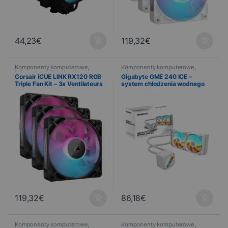
44,23
€
119,32
€
Komponenty komputerowe
,
Komponenty komputerowe
,
Informatyka
,
Chłodzenie
Informatyka
,
Chłodzenie
Corsair iCUE LINK RX120 RGB
Gigabyte GME 240 ICE –
Triple Fan Kit – 3x Ventilateurs
system chłodzenia wodnego
120 mm PWM RGB Noir
typu AIO 240 mm z
podświetleniem ARGB – Intel
LGA1700 / AM5
119,32
€
86,18
€
Komponenty komputerowe
,
Komponenty komputerowe
,