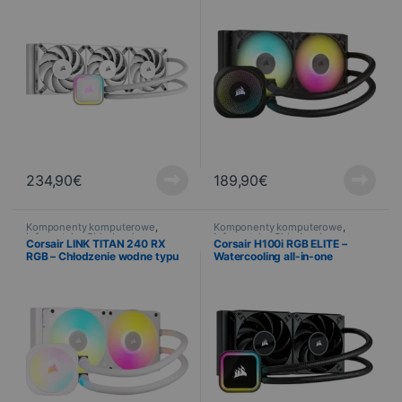
jednym”
234,90
€
189,90
€
Komponenty komputerowe
,
Komponenty komputerowe
,
Informatyka
,
Chłodzenie
Informatyka
,
Chłodzenie
Corsair LINK TITAN 240 RX
Corsair H100i RGB ELITE –
RGB – Chłodzenie wodne typu
Watercooling all-in-one
„wszystko w jednym” – Biały