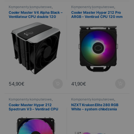
Komponenty komputerowe
,
Komponenty komputerowe
,
Informatyka
,
Chłodzenie
Informatyka
,
Chłodzenie
Cooler Master V4 Alpha Black –
Cooler Master Hyper 212 Pro
Ventilateur CPU double 120
ARGB – Ventirad CPU 120 mm
mm
Noir
54,90
€
41,90
€
Komponenty komputerowe
,
Komponenty komputerowe
,
Informatyka
,
Chłodzenie
Informatyka
,
Chłodzenie
Cooler Master Hyper 212
NZXT Kraken Elite 280 RGB
Spectrum V3 – Ventirad CPU
White – system chłodzenia
120 mm RGB
wodnego typu AIO 280 mm z
wyświetlaczem TFT-LCD