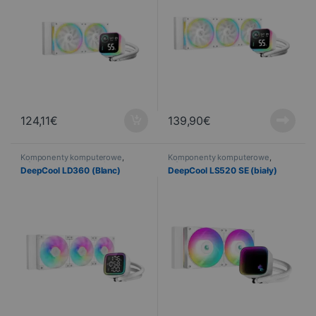
124,11
€
139,90
€
Komponenty komputerowe
,
Komponenty komputerowe
,
Informatyka
,
Chłodzenie
Informatyka
,
Chłodzenie
DeepCool LD360 (Blanc)
DeepCool LS520 SE (biały)