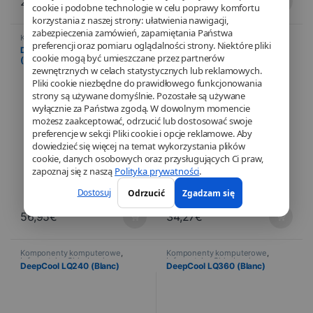
244,90
€
41,07
€
cookie i podobne technologie w celu poprawy komfortu
korzystania z naszej strony: ułatwienia nawigacji,
zabezpieczenia zamówień, zapamiętania Państwa
Komponenty komputerowe
,
Komponenty komputerowe
,
preferencji oraz pomiaru oglądalności strony. Niektóre pliki
Informatyka
,
Chłodzenie
Informatyka
,
Chłodzenie
DeepCool AK620 DIGITAL
DeepCool AK400 DIGITAL
cookie mogą być umieszczane przez partnerów
(biały)
(Blanc)
zewnętrznych w celach statystycznych lub reklamowych.
Pliki cookie niezbędne do prawidłowego funkcjonowania
strony są używane domyślnie. Pozostałe są używane
wyłącznie za Państwa zgodą. W dowolnym momencie
możesz zaakceptować, odrzucić lub dostosować swoje
preferencje w sekcji Pliki cookie i opcje reklamowe. Aby
dowiedzieć się więcej na temat wykorzystania plików
cookie, danych osobowych oraz przysługujących Ci praw,
zapoznaj się z naszą
Polityka prywatności
.
Dostosuj
Odrzucić
Zgadzam się
56,95
€
34,27
€
Komponenty komputerowe
,
Komponenty komputerowe
,
Informatyka
,
Chłodzenie
Informatyka
,
Chłodzenie
DeepCool LQ240 (Blanc)
DeepCool LQ360 (Blanc)