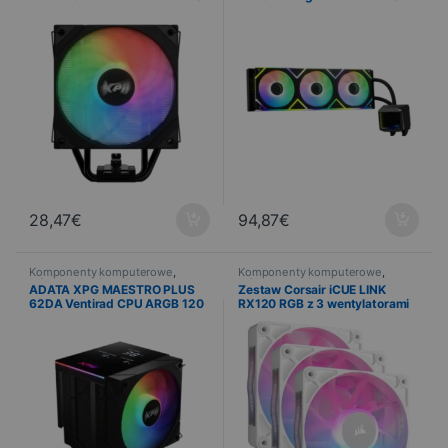
mm 220 W TDP
mm
28,47
€
94,87
€
Komponenty komputerowe
,
Komponenty komputerowe
,
Informatyka
,
Chłodzenie
Informatyka
,
Chłodzenie
ADATA XPG MAESTRO PLUS
Zestaw Corsair iCUE LINK
62DA Ventirad CPU ARGB 120
RX120 RGB z 3 wentylatorami
mm 220 W TDP
PWM 120 mm w kolorze białym
wraz z kontrolerem iCUE LINK