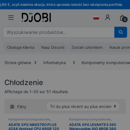
Przejdź do nawigacji
Przejdź do treści
czyli świetna okazja, która sprawia radość bez obciążania portfela.
0
Wyszukaj :
Obsługa klienta
Nasz Discord
Zostań członkiem
Nasze prom
Strona główna
Informatyka
Komponenty komputerow
Chłodzenie
Trié du plus récent au plus ancie
Affichage de 1–35 sur 51 résultats
Filtry
Komponenty komputerowe
,
Komponenty komputerowe
,
Informatyka
,
Chłodzenie
Informatyka
,
Chłodzenie
ADATA XPG MAESTRO PLUS
ADATA XPG LEVANTE II 360
42SA Ventirad CPU ARGB 120
Watercooling AIO ARGB 360