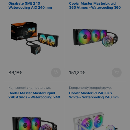
Informatyka
,
Chłodzenie
Informatyka
,
Chłodzenie
Gigabyte GME 240
Cooler Master MasterLiquid
Watercooling AIO 240 mm
360 Atmos – Watercooling 360
ARGB – Intel LGA1700 / AM5
mm ARGB
86,18
€
151,20
€
Komponenty komputerowe
,
Komponenty komputerowe
,
Informatyka
,
Chłodzenie
Informatyka
,
PROMOTIONS
,
Cooler Master MasterLiquid
Cooler Master PL240 Flux
Chłodzenie
240 Atmos – Watercooling 240
White – Watercooling 240 mm
mm ARGB
ARGB Blanc
DEALS