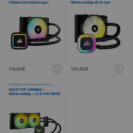
Chłodzenie wodne typu
Watercooling all-in-one
„wszystko w jednym”
114,90
€
109,90
€
Komponenty komputerowe
,
Informatyka
,
Chłodzenie
ASUS TUF GAMING –
Watercooling – LC II 240 ARGB