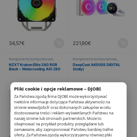
34,57
€
221,90
€
Komponenty komputerowe
,
Komponenty komputerowe
,
Informatyka
,
Chłodzenie
Informatyka
,
Chłodzenie
NZXT Kraken Elite 280 RGB
DeepCool AK500S DIGITAL
Black – Watercooling AIO 280
(biały)
mm avec écran TFT-LCD
Pliki cookie i opcje reklamowe – DJOBI
Za Państwa zgodą firma DJOBI może wykorzystywać
niektóre informacje dotyczące Państwa aktywności na
stronie www.djobi.fr oraz dokonanych zakupów w celu
dostosowania treści i reklam wyświetlanych Państwu na
naszej stronie lub stronach partnerskich. Może to
obejmować na przykład produkty przeglądane lub
zamawiane, aby zaproponować Państwu bardziej trafne
oferty. Za Państwa zgodą wykorzystujemy również pliki