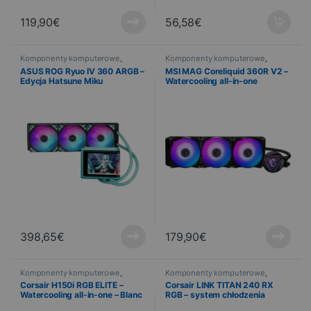
119,90
€
56,58
€
Komponenty komputerowe
,
Komponenty komputerowe
,
Informatyka
,
Chłodzenie
Informatyka
,
Chłodzenie
ASUS ROG Ryuo IV 360 ARGB –
MSI MAG Coreliquid 360R V2 –
Edycja Hatsune Miku
Watercooling all-in-one
398,65
€
179,90
€
Komponenty komputerowe
,
Komponenty komputerowe
,
Informatyka
,
Chłodzenie
Informatyka
,
Chłodzenie
Corsair H150i RGB ELITE –
Corsair LINK TITAN 240 RX
Watercooling all-in-one – Blanc
RGB – system chłodzenia
wodnego typu „wszystko w