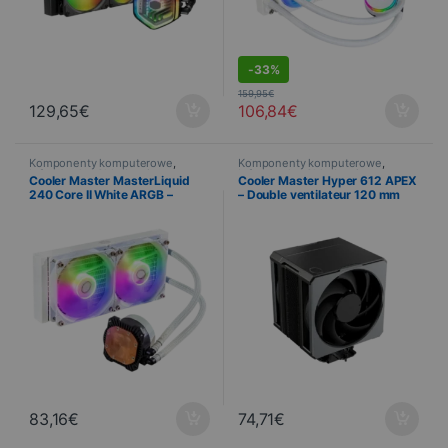
-
33%
159,95
€
129,65
€
106,84
€
Komponenty komputerowe
,
Komponenty komputerowe
,
Informatyka
,
Chłodzenie
Informatyka
,
Chłodzenie
Cooler Master MasterLiquid
Cooler Master Hyper 612 APEX
240 Core II White ARGB –
– Double ventilateur 120 mm
Watercooling 240 mm
83,16
€
74,71
€