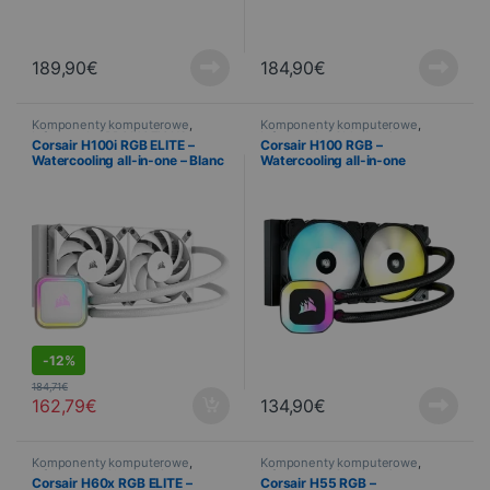
189,90
€
184,90
€
Komponenty komputerowe
,
Komponenty komputerowe
,
Informatyka
,
PROMOTIONS
,
Informatyka
,
Chłodzenie
Corsair H100i RGB ELITE –
Corsair H100 RGB –
Chłodzenie
Watercooling all-in-one – Blanc
Watercooling all-in-one
S
-
12%
184,71
€
162,79
€
134,90
€
Komponenty komputerowe
,
Komponenty komputerowe
,
Informatyka
,
Chłodzenie
Informatyka
,
Chłodzenie
Corsair H60x RGB ELITE –
Corsair H55 RGB –