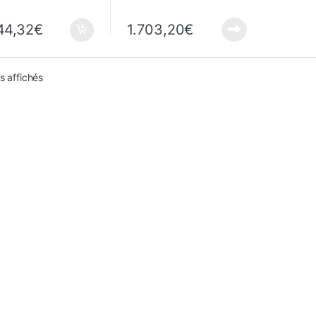
44,32
€
1.703,20
€
Trié du plus récent au plus ancien
ts affichés