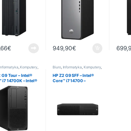
Windows 11 Pro
Windows 11 Famille
512 GB
Family
,66
€
949,90
€
699,
Informatyka
,
Komputery
,
Biuro
,
Informatyka
,
Komputery
,
nie zmontowany
Wstępnie zmontowany
 G9 Tour – Intel®
HP Z2 G9 SFF – Intel®
 i7 14700K – Intel®
Core™ i7 14700 –
70 – 32 Go DDR5 –
NVIDIA® T400 (4 Go) – 16
 To – Windows 11
Go DDR5 – SSD 512 Go –
Windows 11 Pro