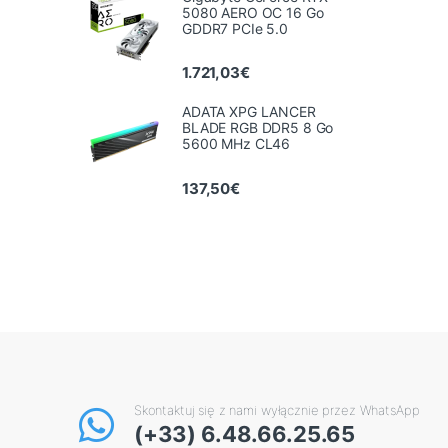
5080 AERO OC 16 Go
GDDR7 PCIe 5.0
1.721,03
€
ADATA XPG LANCER
BLADE RGB DDR5 8 Go
5600 MHz CL46
137,50
€
Skontaktuj się z nami wyłącznie przez WhatsApp
(+33) 6.48.66.25.65