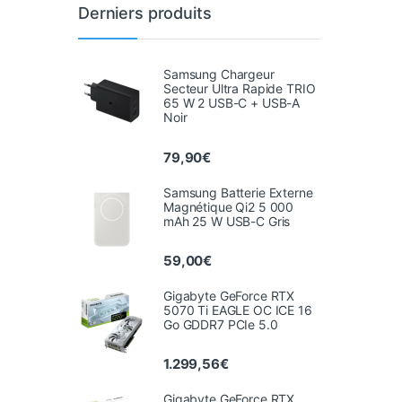
Derniers produits
Samsung Chargeur
Secteur Ultra Rapide TRIO
65 W 2 USB-C + USB-A
Noir
79,90
€
Samsung Batterie Externe
Magnétique Qi2 5 000
mAh 25 W USB-C Gris
59,00
€
Gigabyte GeForce RTX
5070 Ti EAGLE OC ICE 16
Go GDDR7 PCIe 5.0
1.299,56
€
Gigabyte GeForce RTX