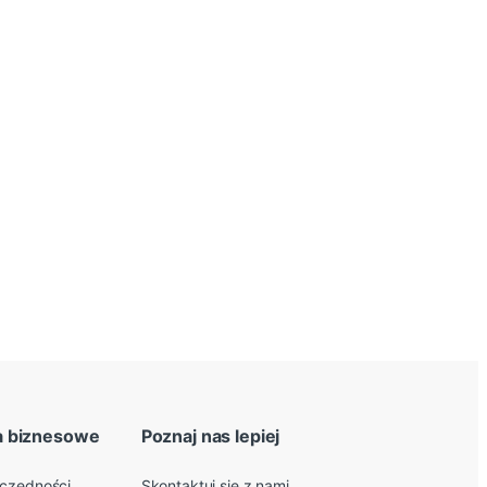
a biznesowe
Poznaj nas lepiej
zczędności
Skontaktuj się z nami