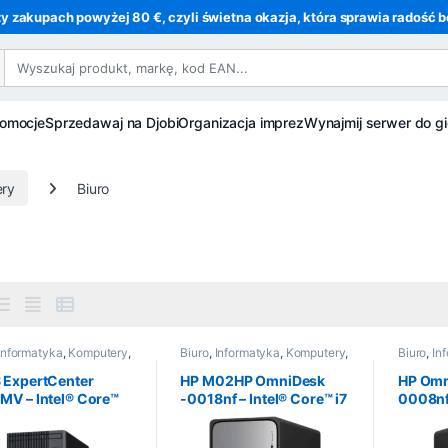
y zakupach powyżej 80 €, czyli świetna okazja, która sprawia radość be
romocje
Sprzedawaj na Djobi
Organizacja imprez
Wynajmij serwer do gi
ry
Biuro
o
Informatyka
,
Komputery
,
Biuro
,
Informatyka
,
Komputery
,
Biuro
,
In
nie zmontowany
Wstępnie zmontowany
Wstępni
 ExpertCenter
HP M02HP OmniDesk
HP Omn
MV – Intel® Core™
-0018nf – Intel® Core™ i7
0008nf 
420H – Intel® Iris Xe
14700 – Intel® UHD – 16
14400 –
Go DDR5 – SSD 512
Go DDR5 – SSD 1 To –
16 GB 