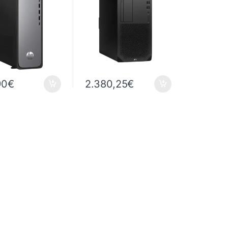
 – Windows 11
SSD 512 Go – Windows
11 Pro
90
€
2.380,25
€