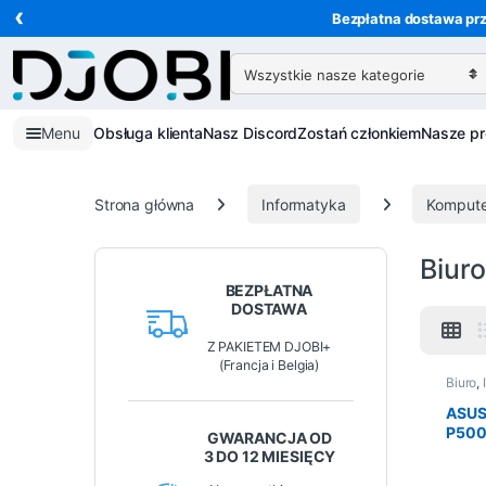
‹
Przejdź do nawigacji
Przejdź do treści
Bezpłatna dostawa prz
Wyszukaj:
Menu
Obsługa klienta
Nasz Discord
Zostań członkiem
Nasze p
Strona główna
Informatyka
Kompute
Biur
BEZPŁATNA
DOSTAWA
Z PAKIETEM DJOBI+
(Francja i Belgia)
Biuro
,
Wstęp
ASUS
P500
GWARANCJA OD
i5-13
3 DO 12 MIESIĘCY
– 16 