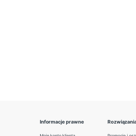
Informacje prawne
Rozwiązani
Moje konto klienta
Promocje i os