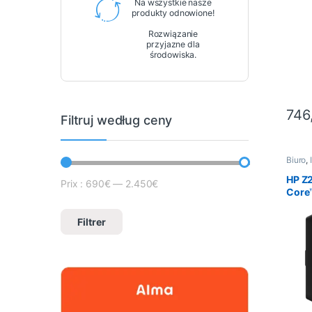
Go – 
Na wszystkie nasze
produkty odnowione!
Rozwiązanie
przyjazne dla
środowiska.
746
Filtruj według ceny
Biuro
,
Wstęp
HP Z2
Prix :
690€
—
2.450€
Cena minimalna
Prix max
Core™
UHD 7
SSD 1
Filtrer
Pro