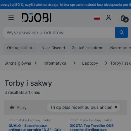
Przejdź do nawigacji
Przejdź do treści
wyżej 80 €, czyli świetna okazja, która sprawia radość bez obciążania portfe
0
Wyszukaj :
Obsługa klienta
Nasz Discord
Zostań członkiem
Nasze prom
Strona główna
Informatyka
Laptopy
Torby i sa
Torby i sakwy
Trié du plus récent au plus ancien
3 résultats affichés
Filtry
Informatyka
,
Laptopy
,
Torby i
Informatyka
,
Laptopy
,
Torby i
sakwy
sakwy
QUALO – Sacoche pour
DICOTA Top Traveller ONE
ordinateur portable 13,3″ – Gris
sacoche d’ordinateurs