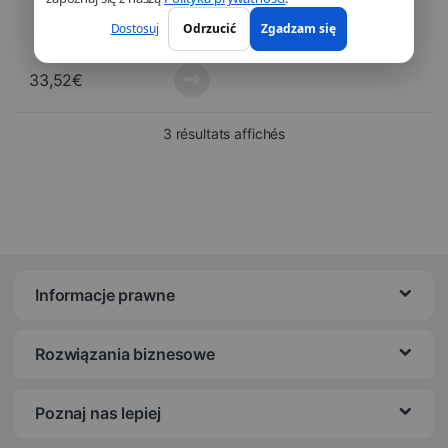
Dostosuj
Odrzucić
Zgadzam się
33,52
€
Trié du plus récent au pl
3 résultats affichés
Informacje prawne
Rozwiązania biznesowe
Poznaj nas lepiej