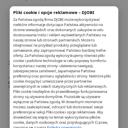
portables 40,6 cm (16″)
Malette Noir
Pliki cookie i opcje reklamowe – DJOBI
Za Państwa zgodą firma DJOBI może wykorzystywać
niektóre informacje dotyczące Państwa aktywności na
stronie www.djobi.fr oraz dokonanych zakupów w celu
dostosowania treści i reklam wyświetlanych Państwu na
naszej stronie lub stronach partnerskich. Może to
obejmować na przykład produkty przeglądane lub
zamawiane, aby zaproponować Państwu bardziej trafne
oferty. Za Państwa zgodą wykorzystujemy również pliki
cookie i podobne technologie w celu poprawy komfortu
29,90
€
36,54
€
korzystania z naszej strony: ułatwienia nawigacji,
zabezpieczenia zamówień, zapamiętania Państwa
preferencji oraz pomiaru oglądalności strony. Niektóre pliki
Informatyka
,
Laptopy
,
Torby i
cookie mogą być umieszczane przez partnerów
sakwy
DICOTA Value Toploading Kit
zewnętrznych w celach statystycznych lub reklamowych.
39,6 cm (15.6″) Sac
Messenger Noir
Pliki cookie niezbędne do prawidłowego funkcjonowania
strony są używane domyślnie. Pozostałe są używane
wyłącznie za Państwa zgodą. W dowolnym momencie
możesz zaakceptować, odrzucić lub dostosować swoje
preferencje w sekcji Pliki cookie i opcje reklamowe. Aby
dowiedzieć się więcej na temat wykorzystania plików
cookie, danych osobowych oraz przysługujących Ci praw,
zapoznaj się z naszą
Polityka prywatności
.