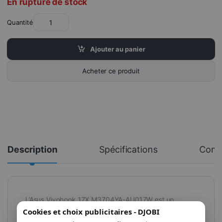
En rupture de stock
Quantité
Ajouter au panier
Acheter ce produit
Description
Spécifications
Comm
L’Asus Vivobook 17X M3704YA-AU017W est un
Cookies et choix publicitaires - DJOBI
ordinateur portable polyvalent conçu pour répondre à