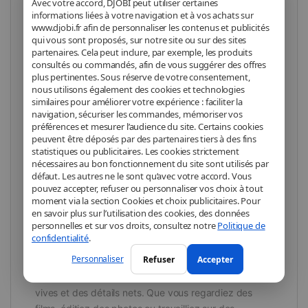
vos besoins informatiques quotidiens, que ce soit
Avec votre accord, DJOBI peut utiliser certaines
informations liées à votre navigation et à vos achats sur
pour le travail, les études ou le divertissement. Avec
www.djobi.fr afin de personnaliser les contenus et publicités
un design élégant et des performances fiables, cet
qui vous sont proposés, sur notre site ou sur des sites
ordinateur portable offre une expérience utilisateur
partenaires. Cela peut inclure, par exemple, les produits
exceptionnelle.
consultés ou commandés, afin de vous suggérer des offres
plus pertinentes. Sous réserve de votre consentement,
nous utilisons également des cookies et technologies
similaires pour améliorer votre expérience : faciliter la
Performance puissante :
Doté d’un processeur AMD
navigation, sécuriser les commandes, mémoriser vos
Ryzen et d’une mémoire vive généreuse, le Vivobook
préférences et mesurer l’audience du site. Certains cookies
peuvent être déposés par des partenaires tiers à des fins
17X offre des performances puissantes pour exécuter
statistiques ou publicitaires. Les cookies strictement
plusieurs tâches simultanément sans aucun
nécessaires au bon fonctionnement du site sont utilisés par
ralentissement. Que vous travailliez sur des projets
défaut. Les autres ne le sont qu’avec votre accord. Vous
complexes, regardiez des vidéos en streaming ou
pouvez accepter, refuser ou personnaliser vos choix à tout
moment via la section Cookies et choix publicitaires. Pour
jouiez à des jeux, cet ordinateur portable peut suivre
en savoir plus sur l’utilisation des cookies, des données
votre rythme.
personnelles et sur vos droits, consultez notre
Politique de
confidentialité
.
Personnaliser
Refuser
Accepter
Écran immersif :
L’écran Full HD de 17,3 pouces offre
une expérience visuelle immersive avec des couleurs
vives et des détails nets. Que vous regardiez des