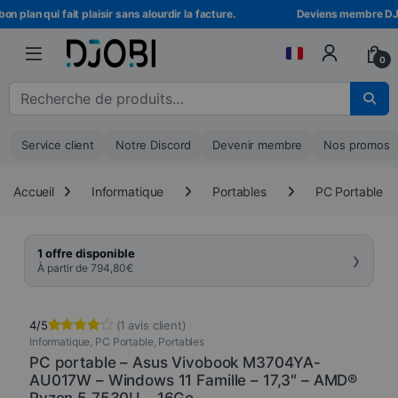
Skip to navigation
Skip to content
plan qui fait plaisir sans alourdir la facture.
Deviens membre DJOBI 
0
Recherche pour :
Service client
Notre Discord
Devenir membre
Nos promos
Accueil
Informatique
Portables
PC Portable
›
1 offre disponible
À partir de
794,80
€
4/5
(
1
avis client)
Informatique
,
PC Portable
,
Portables
Noté
1
4.00
sur 5
PC portable – Asus Vivobook M3704YA-
basé
AU017W – Windows 11 Famille – 17,3″ – AMD®
sur
notation