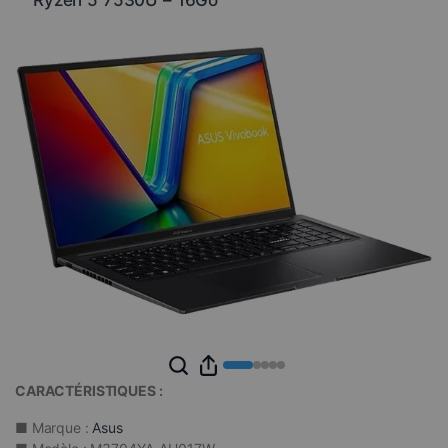
Ryzen 5 7530U – 16Go
client
CARACTÉRISTIQUES :
■ Marque :
Asus