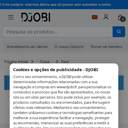
Ir para a navegação
Ir para o conteúdo
80 € de compra: uma boa oferta que dá prazer sem aumentar a conta.
0
Pesquisar por :
Atendimento ao cliente
O nosso Discord
Tornar-se membro
Página inicial
Casa
Four
Cookies e opções de publicidade - DJOBI
Com o seu consentimento, a DJOBI pode utilizar
determinadas informações relacionadas com a sua
Aucun produit ne correspond à votre sélection.
navegação e compras em www.djobi.fr para personalizar os
conteúdos e anúncios que lhe são apresentados, no nosso
site ou em sites parceiros. Isto pode incluir, por exemplo, os
produtos consultados ou encomendados, para lhe sugerir
ofertas mais relevantes. Mediante o seu consentimento,
também utilizamos cookies e tecnologias semelhantes para
melhorar a sua experiência: facilitar a navegação, proteger
as encomendas, memorizar as suas preferências e medir a
audiência do site. Alguns cookies podem ser colocados por