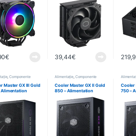
– Halo Black
Black Edition
ATX 3.
90
€
39,44
€
219,
tație
,
Componente
Alimentație
,
Componente
Alimenta
 PC
,
Informatică
pentru PC
,
Informatică
pentru P
r Master GX III Gold
Cooler Master GX II Gold
Cooler 
 Alimentation
850 – Alimentation
750 – A
 – 24-pin ATX
850W – 24-pin ATX
750W –