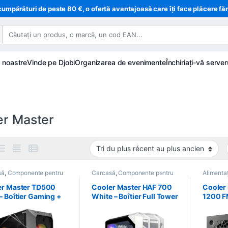
cumpărături de peste 80 €, o ofertă avantajoasă care îți face plăcere fă
e noastre
Vinde pe Djobi
Organizarea de evenimente
Închiriați-vă server
er Master
să
,
Componente pentru
Carcasă
,
Componente pentru
Alimenta
formatică
PC
,
Informatică
pentru P
er Master TD500
Cooler Master HAF 700
Cooler 
 Boîtier Gaming +
White – Boîtier Full Tower
1200 F
 850W Gold +
Verre Trempé ARGB
ATX 3.
rcooling 360
Modula