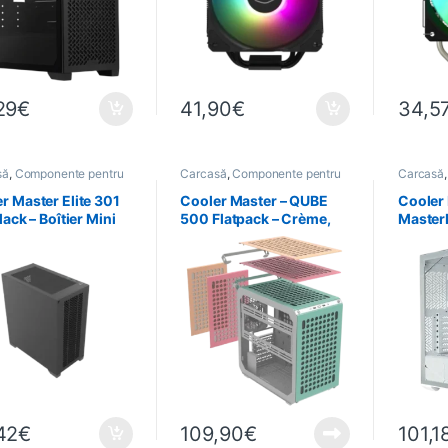
29
€
41,90
€
34,5
să
,
Componente pentru
Carcasă
,
Componente pentru
Carcasă
formatică
PC
,
Informatică
PC
,
Info
r Master Elite 301
Cooler Master – QUBE
Cooler 
lack – Boîtier Mini
500 Flatpack – Crème,
Master
r mATX avec 3
Menthe, Rose (En kit)
V2 ATX 
lateurs
42
€
109,90
€
101,1