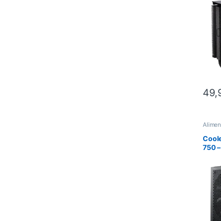
ARGB 
49,
Alimen
pentru
Coole
750 –
750W