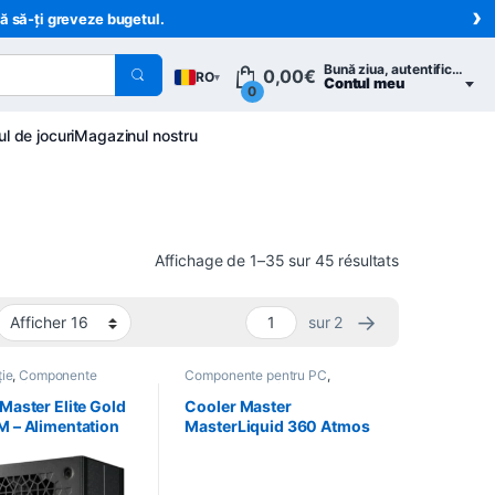
›
ră să-ți greveze bugetul.
Bună ziua, autentifică-te
0,00
€
RO
▾
Contul meu
0
ul de jocuri
Magazinul nostru
Trié du plus 
Affichage de 1–35 sur 45 résultats
→
sur 2
ție
,
Componente
Componente pentru PC
,
C
,
Informatică
Informatică
,
Refroidissement
Master Elite Gold
Cooler Master
M – Alimentation
MasterLiquid 360 Atmos
1 80+ Gold
– Watercooling 360 mm
ire
ARGB