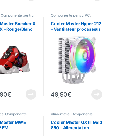
,
Componente pentru
Componente pentru PC
,
rmatică
Informatică
,
Refroidissement
 Master Sneaker X
Cooler Master Hyper 212
X – Rouge/Blanc
– Ventilateur processeur
socket Intel et AMD – LED
ARGB – Halo White
,90
€
49,90
€
ție
,
Componente
Alimentație
,
Componente
C
,
Informatică
pentru PC
,
Informatică
 Master MWE
Cooler Master GX III Gold
2 FM –
850 – Alimentation
tation 1250W –
850W – 24-pin ATX