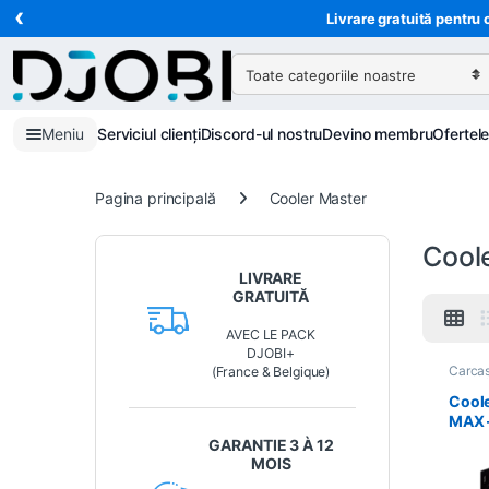
‹
Treci la navigare
Treci la conținut
Livrare gratuită pentru 
Căutare:
Meniu
Serviciul clienți
Discord-ul nostru
Devino membru
Ofertel
Pagina principală
Cooler Master
Cool
LIVRARE
GRATUITĂ
AVEC LE PACK
DJOBI+
Carca
(France & Belgique)
PC
,
In
Cool
MAX –
Alim
GARANTIE 3 À 12
Wate
MOIS