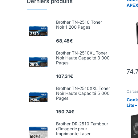
Derniers produits
APEX
venti
Brother TN-2510 Toner
Noir 1 200 Pages
68,48
€
Brother TN-2510XL Toner
Noir Haute Capacité 3 000
Pages
74,
107,31
€
Brother TN-2510XXL Toner
Carca
Noir Haute Capacité 5 000
PC
,
In
Pages
Coole
Lite 
Noir
150,74
€
Brother DR-2510 Tambour
d'Imagerie pour
Imprimante Laser