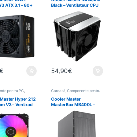
3 ATX 3.1 – 80+
Black – Ventilateur CPU
e 650W
double 120 mm
€
54,90
€
nte pentru PC
,
Carcasă
,
Componente pentru
ică
,
Refroidissement
PC
,
Informatică
 Master Hyper 212
Cooler Master
m V3 – Ventirad
MasterBox MB400L –
20 mm RGB
Boîtier Micro ATX Noir
avec ODD