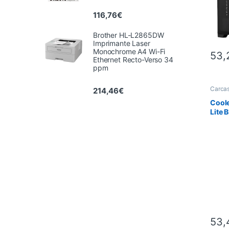
116,76
€
Brother HL-L2865DW
Imprimante Laser
Monochrome A4 Wi-Fi
53,
Ethernet Recto-Verso 34
ppm
Carca
214,46
€
PC
,
In
Coole
Lite B
Towe
venti
53,