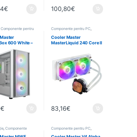
24
€
100,80
€
,
Componente pentru
Componente pentru PC
,
rmatică
Informatică
,
Refroidissement
 Master
Cooler Master
Box 600 White –
MasterLiquid 240 Core II
 ATX avec 3
White ARGB –
ateurs 140 mm
Watercooling 240 mm
7
€
83,16
€
ție
,
Componente
Componente pentru PC
,
C
,
Informatică
Informatică
,
Refroidissement
 Master MWE
Cooler Master V4 Alpha