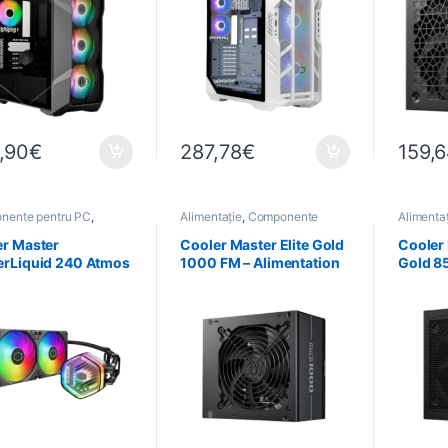
,90
€
287,78
€
159,
nente pentru PC
,
Alimentație
,
Componente
Alimenta
atică
,
Refroidissement
pentru PC
,
Informatică
pentru P
r Master
Cooler Master Elite Gold
Cooler
erLiquid 240 Atmos
1000 FM – Alimentation
Gold 8
tercooling 240 mm
ATX 3.1 80+ Gold
Aliment
B
Modulaire
80+ Go