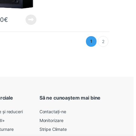
90
€
1
2
rciale
Să ne cunoaștem mai bine
 și reduceri
Contactați-ne
BI+
Monitorizare
turnare
Stripe Climate