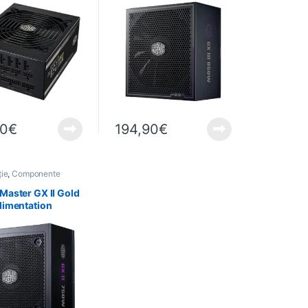
0 – PCIe Gen5
90
€
194,90
€
ție
,
Componente
C
,
Informatică
Master GX II Gold
limentation
 24-pin ATX