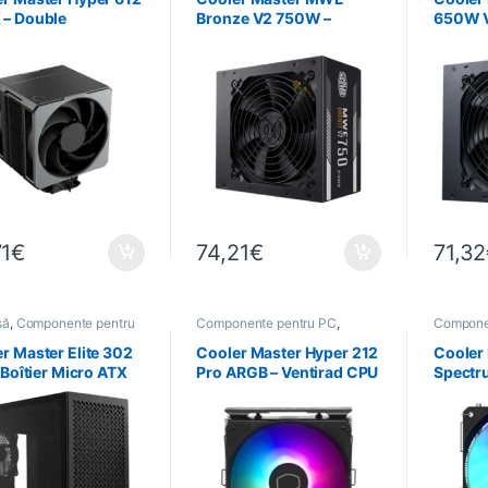
 – Double
Bronze V2 750W –
650W V
lateur 120 mm
Alimentation ATX 80+
Bronz
Bronze
71
€
74,21
€
71,32
să
,
Componente pentru
Componente pentru PC
,
Compone
formatică
Informatică
,
Refroidissement
Informat
r Master Elite 302
Cooler Master Hyper 212
Cooler
– Boîtier Micro ATX
Pro ARGB – Ventirad CPU
Spectru
 USB-C
120 mm Noir
CPU 1