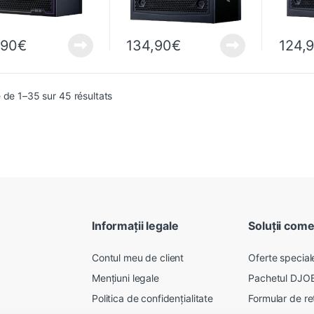
,90
€
134,90
€
124,
Trié du plus récent au plus ancien
 de 1–35 sur 45 résultats
Informații legale
Soluții come
Contul meu de client
Oferte speciale
Mențiuni legale
Pachetul DJO
Politica de confidențialitate
Formular de re