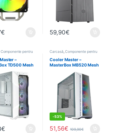
7
€
59,90
€
,
Componente pentru
Carcasă
,
Componente pentru
rmatică
PC
,
Informatică
,
PROMOTIONS
Master –
Cooler Master –
Box TD500 Mesh
MasterBox MB520 Mesh
– Blanc
ARGB ATX – Blanc
DEALS
-
53%
51,56
€
8
€
109,90
€