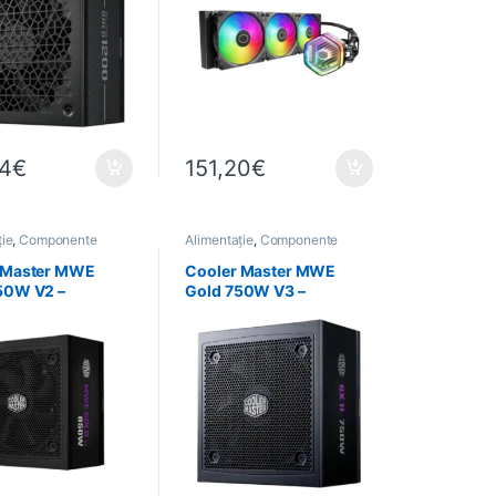
64
€
151,20
€
ție
,
Componente
Alimentație
,
Componente
C
,
Informatică
pentru PC
,
Informatică
 Master MWE
Cooler Master MWE
50W V2 –
Gold 750W V3 –
ation ATX 3.1
Alimentation ATX 3.1
ld Modulaire
80+ Gold Modulaire