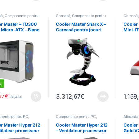
să
,
Componente pentru
Carcasă
,
Componente pentru
Carcasă
formatică
,
PC
,
Informatică
,
Calculatoare
,
PC
,
Info
OTIONS
Preasamblat
er Master – TD300
Cooler Master Shark X –
Cooler
 Micro-ATX – Blanc
Carcasă pentru jocuri
Mini-IT
%
57
€
3.312,67
€
1.159
81,45
€
nente pentru PC
,
Componente pentru PC
,
Alimenta
atică
,
Refroidissement
Informatică
,
Refroidissement
pentru P
r Master Hyper 212
Cooler Master Hyper 212
Cooler
tilateur processeur
– Ventilateur processeur
Gold V
t Intel et AMD – LED
socket Intel et AMD –
Alimen