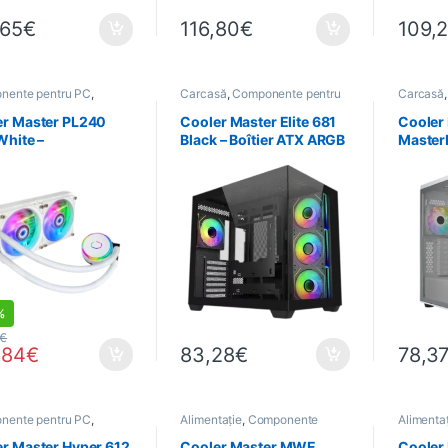
,65
€
116,80
€
109,
nente pentru PC
,
Carcasă
,
Componente pentru
Carcasă
atică
,
PROMOTIONS
,
PC
,
Informatică
PC
,
Info
dissement
er Master PL240
Cooler Master Elite 681
Cooler
White –
Black – Boîtier ATX ARGB
Master
rcooling 240 mm
Boîtier
 Blanc
ventil
ARGB
%
€
,84
€
83,28
€
78,3
nente pentru PC
,
Alimentație
,
Componente
Alimenta
atică
,
Refroidissement
pentru PC
,
Informatică
pentru P
r Master Hyper 612
Cooler Master MWE
Cooler