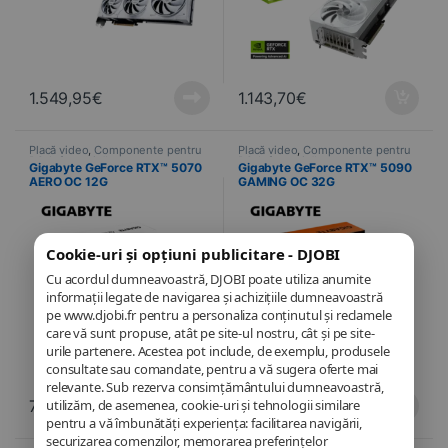
1.549,95
€
1.143,70
€
Placă video
,
Componente pentru
Placă video
,
Componente pentru
PC
,
Informatică
PC
,
Informatică
Gigabyte GeForce RTX™ 5070
Gigabyte GeForce RTX™ 5090
AERO OC 12G
GAMING OC 32G
Cookie-uri și opțiuni publicitare - DJOBI
Cu acordul dumneavoastră, DJOBI poate utiliza anumite
informații legate de navigarea și achizițiile dumneavoastră
pe www.djobi.fr pentru a personaliza conținutul și reclamele
care vă sunt propuse, atât pe site-ul nostru, cât și pe site-
urile partenere. Acestea pot include, de exemplu, produsele
consultate sau comandate, pentru a vă sugera oferte mai
relevante. Sub rezerva consimțământului dumneavoastră,
utilizăm, de asemenea, cookie-uri și tehnologii similare
766,46
€
2.906,94
€
pentru a vă îmbunătăți experiența: facilitarea navigării,
securizarea comenzilor, memorarea preferințelor