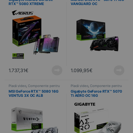
RTX™ 5080 XTREME
VANGUARD OC
WATERFORCE WB 16G
1.737,31
€
1.099,95
€
Placă video
,
Componente pentru
Placă video
,
Componente pentru
PC
,
Informatică
PC
,
Informatică
MSI GeForce RTX™ 5080 16G
Gigabyte GeForce RTX™ 5070
VENTUS 3X OC ALB
Ti AÉRO OC 16G