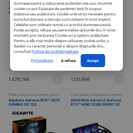
dumneavoastră și măsurarea audienței site-ului. Anumite
Placă video
,
Componente pentru
Placă video
,
Componente pentru
PC
,
Informatică
PC
,
Informatică
cookie-uri pot fi plasate de parteneri terți în scopuri
Gigabyte GeForce RTX™ 5080
Gigabyte GeForce RTX™ 5070
GAMING OC 16G
Ti GAMING OC 16G
statistice sau publicitare. Cookie-urile strict necesare pentru
buna funcționare a site-ului sunt utilizate în mod implicit.
Celelalte sunt utilizate numai cu acordul dumneavoastră.
Puteți accepta, refuza sau personaliza opțiunile dvs. în orice
moment prin secțiunea Cookie-uri și opțiuni publicitare.
Pentru a afla mai multe despre utilizarea cookie-urilor, a
datelor cu caracter personal și despre drepturile dvs.,
consultați
Politica de confidențialitate
.
Personalizare
A refuza
Accept
1.479,74
€
1.131,98
€
Placă video
,
Componente pentru
Placă video
,
Componente pentru
PC
,
Informatică
PC
,
Informatică
Gigabyte GeForce RTX™ 5070
ASUS ROG Astral LC GeForce
GAMING OC 12G
RTX™ 5090 32GB GDDR7 OC
Edition