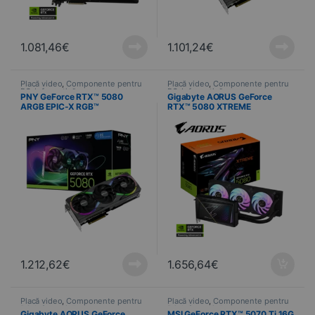
1.081,46
€
1.101,24
€
Placă video
,
Componente pentru
Placă video
,
Componente pentru
PC
,
Informatică
PC
,
Informatică
PNY GeForce RTX™ 5080
Gigabyte AORUS GeForce
ARGB EPIC-X RGB™
RTX™ 5080 XTREME
Overclocked Triple Fan GPU
WATERFORCE 16G
1.212,62
€
1.656,64
€
Placă video
,
Componente pentru
Placă video
,
Componente pentru
PC
,
Informatică
PC
,
Informatică
Gigabyte AORUS GeForce
MSI GeForce RTX™ 5070 Ti 16G