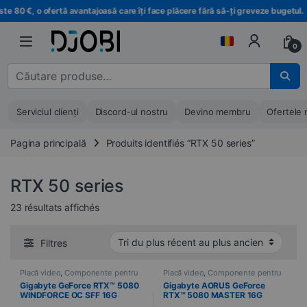
Treci la navigare
Treci la conținut
80 €, o ofertă avantajoasă care îți face plăcere fără să-ți greveze bugetul.
0
Căutare pentru :
Serviciul clienți
Discord-ul nostru
Devino membru
Ofertele 
Pagina principală
Produits identifiés “RTX 50 series”
RTX 50 series
Trié du plus récent au plus ancien
23 résultats affichés
Filtres
Placă video
,
Componente pentru
Placă video
,
Componente pentru
PC
,
Informatică
PC
,
Informatică
Gigabyte GeForce RTX™ 5080
Gigabyte AORUS GeForce
WINDFORCE OC SFF 16G
RTX™ 5080 MASTER 16G