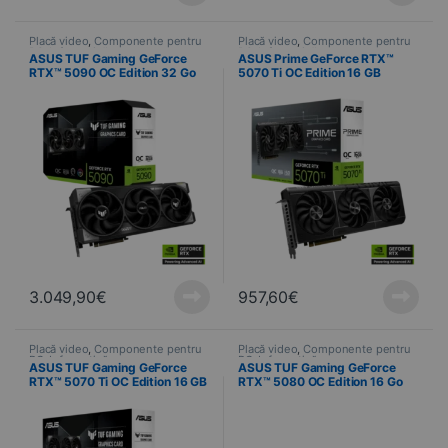
Placă video
,
Componente pentru
Placă video
,
Componente pentru
PC
,
Informatică
PC
,
Informatică
ASUS TUF Gaming GeForce
ASUS Prime GeForce RTX™
RTX™ 5090 OC Edition 32 Go
5070 Ti OC Edition 16 GB
GDDR7
GDDR7 compatibil cu SFF
3.049,90
€
957,60
€
Placă video
,
Componente pentru
Placă video
,
Componente pentru
PC
,
Informatică
PC
,
Informatică
ASUS TUF Gaming GeForce
ASUS TUF Gaming GeForce
RTX™ 5070 Ti OC Edition 16 GB
RTX™ 5080 OC Edition 16 Go
GDDR7
GDDR7