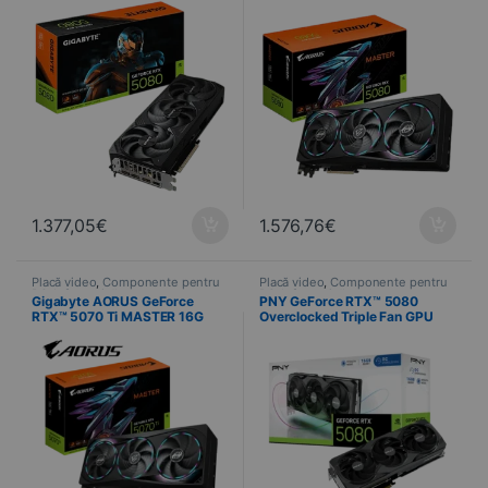
1.377,05
€
1.576,76
€
Placă video
,
Componente pentru
Placă video
,
Componente pentru
PC
,
Informatică
PC
,
Informatică
Gigabyte AORUS GeForce
PNY GeForce RTX™ 5080
RTX™ 5070 Ti MASTER 16G
Overclocked Triple Fan GPU