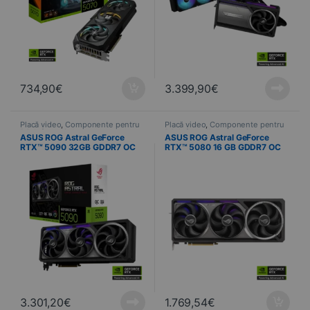
734,90
€
3.399,90
€
Placă video
,
Componente pentru
Placă video
,
Componente pentru
PC
,
Informatică
PC
,
Informatică
ASUS ROG Astral GeForce
ASUS ROG Astral GeForce
RTX™ 5090 32GB GDDR7 OC
RTX™ 5080 16 GB GDDR7 OC
Edition
Edition
3.301,20
€
1.769,54
€