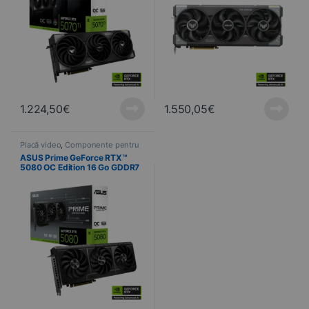
1.224,50
€
1.550,05
€
Placă video
,
Componente pentru
PC
,
Informatică
ASUS Prime GeForce RTX™
5080 OC Edition 16 Go GDDR7