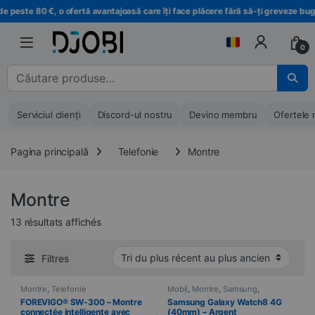
Treci la navigare
Treci la conținut
peste 80 €, o ofertă avantajoasă care îți face plăcere fără să-ți greveze buget
0
Căutare pentru :
Serviciul clienți
Discord-ul nostru
Devino membru
Ofertele 
Pagina principală
Telefonie
Montre
Montre
Trié du plus récent au plus ancien
13 résultats affichés
Filtres
Montre
,
Telefonie
Mobil
,
Montre
,
Samsung
,
Telefonie
FOREVIGO® SW-300 – Montre
Samsung Galaxy Watch8 4G
connectée intelligente avec
(40mm) – Argent