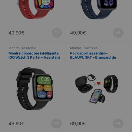
49,90
€
49,90
€
Montre
,
Telefonie
Montre
,
Telefonie
Montre connectée intelligente
Pack sport essentiel –
IGO Watch 3 Partel – Assistant
BLAUPUNKT – Brassard de
vocal – Fréquence cardiaque –
sport + Ecouteurs + Montre
IP67 – Bluetooth 5.3 – Noir
connectée
49,90
€
69,90
€