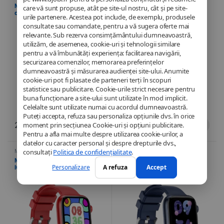
Montre Connectée SB7+ – Suivi
Montre connectée intelligente
care vă sunt propuse, atât pe site-ul nostru, cât și pe site-
de l’Activité, Fréquence
IGO Watch 3 Partel – Assistant
urile partenere. Acestea pot include, de exemplu, produsele
Cardiaque + Notifications –
vocal – Fréquence cardiaque –
consultate sau comandate, pentru a vă sugera oferte mai
Écran LED – Noir
IP67 – Bluetooth 5.3 – Blanc
relevante. Sub rezerva consimțământului dumneavoastră,
utilizăm, de asemenea, cookie-uri și tehnologii similare
pentru a vă îmbunătăți experiența: facilitarea navigării,
securizarea comenzilor, memorarea preferințelor
dumneavoastră și măsurarea audienței site-ului. Anumite
cookie-uri pot fi plasate de parteneri terți în scopuri
statistice sau publicitare. Cookie-urile strict necesare pentru
buna funcționare a site-ului sunt utilizate în mod implicit.
Celelalte sunt utilizate numai cu acordul dumneavoastră.
Puteți accepta, refuza sau personaliza opțiunile dvs. în orice
24,90
€
49,90
€
moment prin secțiunea Cookie-uri și opțiuni publicitare.
Pentru a afla mai multe despre utilizarea cookie-urilor, a
datelor cu caracter personal și despre drepturile dvs.,
consultați
Politica de confidențialitate
.
Montre
,
Telefonie
Montre
,
Telefonie
Montre connectée intelligente
Montre connectée intelligente
Personalizare
A refuza
Accept
IGO Watch 3 Partel – Assistant
IGO Watch 3 Partel – Assistant
vocal – Fréquence cardiaque –
vocal – Fréquence cardiaque –
IP67 – Bluetooth 5.3 – Rouge
IP67 – Bluetooth 5.3 – Bleu