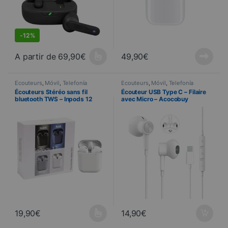
-
12%
A partir de
69,90
€
49,90
€
Ce produit a plusieurs variations. Les options peuvent être choisi
Écouteurs
,
Móvil
,
Telefonía
Écouteurs
,
Móvil
,
Telefonía
Écouteurs Stéréo sans fil
Écouteur USB Type C – Filaire
bluetooth TWS – Inpods 12
avec Micro – Acocobuy
19,90
€
14,90
€
Ce produit a plusieurs variations. Les options peuvent être choisi