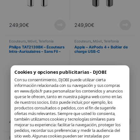
249,90
€
249,90
€
Écouteurs
,
Móvil
,
Telefonía
Écouteurs
,
Móvil
,
Telefonía
Philips TAT2139BK – Écouteurs
Apple – AirPods 4 + Boîtier de
Intra-Auriculaires – Sans Fil –
charge USB‑C
Noir
Cookies y opciones publicitarias - DJOBI
Con su consentimiento, DJOBI puede utilizar cierta
información relacionada con su navegación y sus compras
en www.djobi.fr para personalizar los contenidos y anuncios
que se le ofrecen, tanto en nuestra página web como en las
de nuestros socios. Esto puede incluir, por ejemplo, los
productos consultados o pedidos, con el fin de sugerirle
ofertas más relevantes. Siempre que usted lo consienta,
también utilizamos cookies y tecnologías similares para
44,90
€
149,00
€
mejorar su experiencia: facilitar la navegación, proteger los
pedidos, recordar sus preferencias y medir la audiencia del
sitio web. Algunas cookies pueden ser instaladas por
Écouteurs
,
Móvil
,
Telefonía
Écouteurs
,
Móvil
,
Telefonía