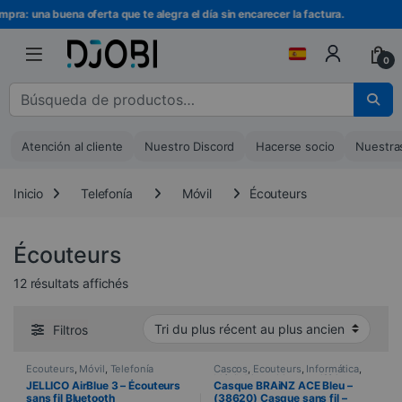
Ir a la navegación
Ir al contenido
pra: una buena oferta que te alegra el día sin encarecer la factura.
0
Buscar :
Atención al cliente
Nuestro Discord
Hacerse socio
Nuestra
Inicio
Telefonía
Móvil
Écouteurs
Écouteurs
Trié du plus récent au plus ancien
12 résultats affichés
Filtros
Écouteurs
,
Móvil
,
Telefonía
Cascos
,
Écouteurs
,
Informática
,
Móvil
,
Dispositivos periféricos
,
JELLICO AirBlue 3 – Écouteurs
Casque BRAiNZ ACE Bleu –
Telefonía
sans fil Bluetooth
(38620) Casque sans fil –