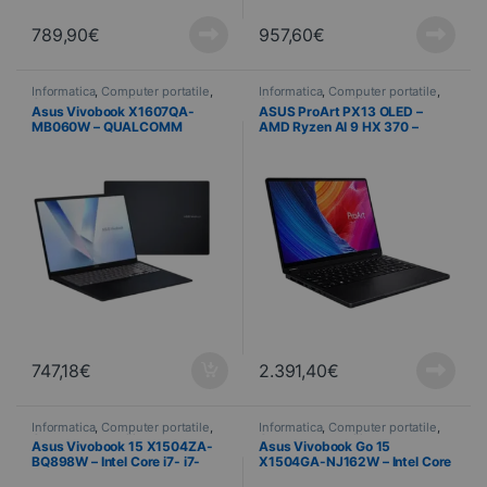
789,90
€
957,60
€
Informatica
,
Computer portatile
,
Informatica
,
Computer portatile
,
Computer portatili
Computer portatili
Asus Vivobook X1607QA-
ASUS ProArt PX13 OLED –
MB060W – QUALCOMM
AMD Ryzen AI 9 HX 370 –
PURWA SE (40,64 cm) 16″
32Go RAM – 1 To SSD – 33,8
16Go RAM – 512 Go SSD –
cm (13,3″) – Windows 11 Pro –
Windows 11 Pro – FHD+
NVIDIA GeForce RTX 4060
8GB
747,18
€
2.391,40
€
Informatica
,
Computer portatile
,
Informatica
,
Computer portatile
,
Computer portatili
Computer portatili
Asus Vivobook 15 X1504ZA-
Asus Vivobook Go 15
BQ898W – Intel Core i7- i7-
X1504GA-NJ162W – Intel Core
1255U – 16Go RAM – 512Go
i3-13-N305 – 8Go RAM –