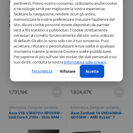
2.385,18
€
2.735,83
€
pertinenti. Previo vostro consenso, utilizziamo anche cookie
e tecnologie simili per migliorare la vostra esperienza:
facilitare la navigazione, rendere sicuri gli ordini,
Informatica
,
Computer portatile
,
Informatica
,
Computer portatile
,
memorizzare le vostre preferenze e misurare l'audience del
Computer portatili
Computer portatili
Asus TUF Gaming F17
Asus TUF Gaming TUF707VV-
sito. Alcuni cookie possono essere depositati da partner
TUF707VI-HX107W – Intel®
HX229W – Intel® Core™ i7-
terzi a fini statistici o pubblicitari. I cookie strettamente
Core™ i7-13620H – 32Go RAM
13620H – 32Go RAM – 1 To
– 1 To SSD – 43,94 cm (17,3″) –
SSD – 43,94 cm (17,3″) –
necessari al corretto funzionamento del sito sono utilizzati
Windows 11 Home
Windows 11 Home
di default. Gli altri lo sono solo con il tuo consenso. Puoi
accettare, rifiutare o personalizzare le tue scelte in qualsiasi
momento tramite la sezione Cookie e scelte pubblicitarie.
Per saperne di più sull'uso dei cookie, dei dati personali e sui
tuoi diritti, consulta la nostra
Informativa sulla privacy
.
Personalizza
Rifiutare
Accetta
1.731,19
€
1.824,47
€
Informatica
,
Computer portatile
,
Informatica
,
Computer portatile
,
Computer portatili
Computer portatili
Asus V16 V3607VU-RP059W –
Asus ZenBook 14 UM3406HA-
Intel Core 5 210H – 16Go RAM –
QD036W – AMD Ryzen™ 7
1 To SSD – 40,6 cm (16″) –
8840HS – 16Go RAM – 1 To
Windows 11 Home
SSD – 35,56 cm (14″) –
Windows 11 Home