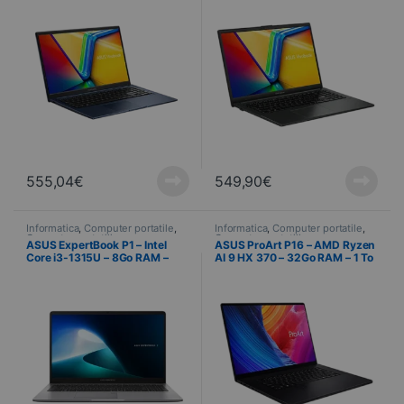
SSD – 39,6 cm (15.6″) –
512Go SSD – 39,6 cm (15.6″) –
Windows 11 Home
Windows 11 Home
555,04
€
549,90
€
Informatica
,
Computer portatile
,
Informatica
,
Computer portatile
,
Computer portatili
Computer portatili
ASUS ExpertBook P1 – Intel
ASUS ProArt P16 – AMD Ryzen
Core i3-1315U – 8Go RAM –
AI 9 HX 370 – 32Go RAM – 1 To
512 Go SSD – 39,6 cm (15,6″) –
SSD – 40,6 cm (16″) – Windows
Windows 11 Pro
11 Pro – NVIDIA GeForce RTX
4060 8GB