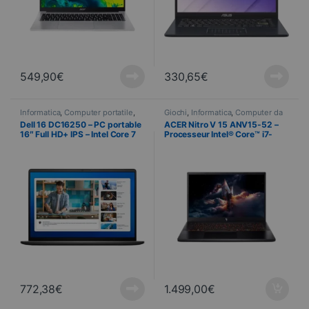
549,90
€
330,65
€
Informatica
,
Computer portatile
,
Giochi
,
Informatica
,
Computer da
Computer portatili
gaming
,
Computer portatile
,
Dell 16 DC16250 – PC portable
ACER Nitro V 15 ANV15-52 –
Computer portatili
16″ Full HD+ IPS – Intel Core 7
Processeur Intel® Core™ i7-
150U – 16 Go DDR5 – SSD 512
13620H – 39,6 cm (15,6″) Full
Go – Windows 11 Pro
HD (1920 x 1080) – RTX™ 5050
8 Go – 32 Go DDR4 – SSD 1 To
772,38
€
1.499,00
€