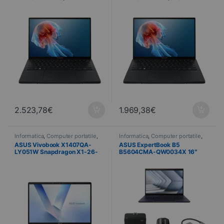
OLED Tactile Intel Core Ultra 9
OLED Tactile Intel Core Ultra 9
285H 32 Go 1 To SSD Windows
285H 32 Go 1 To SSD Windows
11 Home
11 Pro
2.523,78
€
1.969,38
€
Informatica
,
Computer portatile
,
Informatica
,
Computer portatile
,
Computer portatili
Computer portatili
ASUS Vivobook X1407QA-
ASUS ExpertBook B5
LY051W Snapdragon X1-26-
B5604CMA-QW0034X 16″
100 16 Go 512 Go SSD 14″
WUXGA Intel Core Ultra 5 125U
WUXGA Copilot+ PC Windows
16 GB DDR5 512 GB SSD
11 Home
Windows 11 Pro