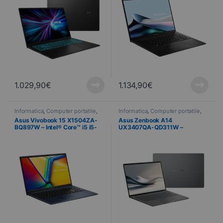
1.029,90
€
1.134,90
€
Informatica
,
Computer portatile
,
Informatica
,
Computer portatile
,
Computer portatili
Computer portatili
Asus Vivobook 15 X1504ZA-
Asus Zenbook A14
BQ897W – Intel® Core™ i5 i5-
UX3407QA-QD311W –
1235U – 16Go RAM – 512Go
Snapdragon X – X1-26-100
SSD – 39,6 cm (15.6″) –
(35,6 cm) 14″ 16Go RAM – 512
Windows 11 Home
Go SSD – Windows 11 Home –
OLED