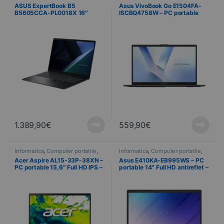
Computer portatili
Computer portatili
ASUS ExpertBook B5
Asus VivoBook Go E1504FA-
B5605CCA-PL0018X 16″
ISCBQ4758W – PC portable
WQXGA Intel Core Ultra 7 255H
15,6″ Full HD IPS – AMD Ryzen
16 GB DDR5 512 GB SSD
3 – 8 Go LPDDR5 – SSD 512 Go
Windows 11 Pro
– Windows 11 Home
1.389,90
€
559,90
€
Informatica
,
Computer portatile
,
Informatica
,
Computer portatile
,
Computer portatili
Computer portatili
Acer Aspire AL15-33P-38XN –
Asus E410KA-EB995WS – PC
PC portable 15,6″ Full HD IPS –
portable 14″ Full HD antireflet –
Intel Core 3 N355 – 8 Go DDR5
Intel Pentium Silver N6000 – 4
– SSD 512 Go – Windows 11
Go DDR4 – eMMC 128 Go –
Home
Windows 11