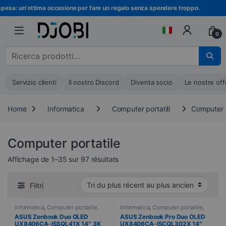
Vai alla navigazione
Vai al contenuto
a: un'ottima occasione per fare un regalo senza spendere troppo.
Is
0
Cerca :
Servizio clienti
Il nostro Discord
Diventa socio
Le nostre off
Home
Informatica
Computer portatili
Computer p
Computer portatile
Ordinati dal più recente al più ve
Affichage de 1–35 sur 97 résultats
Filtri
Informatica
,
Computer portatile
,
Informatica
,
Computer portatile
,
Computer portatili
Computer portatili
ASUS Zenbook Duo OLED
ASUS Zenbook Pro Duo OLED
UX8406CA-ISSQL41X 14″ 3K
UX8406CA-ISCQL302X 14″