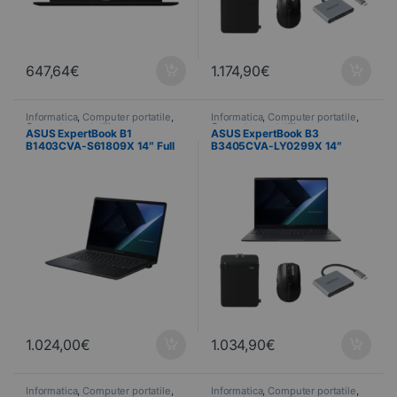
647,64
€
1.174,90
€
Informatica
,
Computer portatile
,
Informatica
,
Computer portatile
,
Computer portatili
Computer portatili
ASUS ExpertBook B1
ASUS ExpertBook B3
B1403CVA-S61809X 14″ Full
B3405CVA-LY0299X 14″
HD Intel Core i7-13620H 16 GB
WUXGA Intel Core i7-13620H
DDR5 512 GB SSD Windows 11
16 GB DDR5 512 GB SSD
Pro
Windows 11 Pro
1.024,00
€
1.034,90
€
Informatica
,
Computer portatile
,
Informatica
,
Computer portatile
,