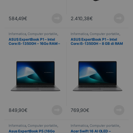
584,49
€
2.410,38
€
Informatica
,
Computer portatile
,
Informatica
,
Computer portatile
,
Computer portatili
Computer portatili
ASUS ExpertBook P1 – Intel
ASUS ExpertBook P1 – Intel
Core i5-13500H – 16Go RAM –
Core i5-13500H – 8 GB di RAM
512 Go SSD – 39,6 cm (15,6″) –
– SSD da 256 GB – 39,6 cm
Windows 11 Pro
(15,6″) – Windows 11 Pro
849,90
€
769,90
€
Informatica
,
Computer portatile
,
Informatica
,
Computer portatile
,
Computer portatili
Computer portatili
Asus ExpertBook P5 (16Go
Acer Swift 16 AI OLED –