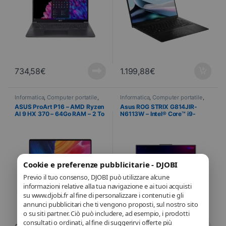
734,58
€
1.199,88
€
Informatica
,
Computer portatile
,
Informatica
,
Computer portatile
,
Computer portatili
Computer portatili
ASUS ProArt P16 – AMD Ryzen
Asus ROG STRIX G814JIR-
AI 9 HX 370 – 64Go RAM – 2 To
N6113W – Intel® Core™ i9-
SSD – 40,6 cm (16″) – Windows
14900HX – 32Go RAM – 1 To
11 Pro – NVIDIA GeForce RTX
SSD – 45,72 cm (18″) –
4070 8GB
Windows 11 Home
Cookie e preferenze pubblicitarie - DJOBI
Previo il tuo consenso, DJOBI può utilizzare alcune
informazioni relative alla tua navigazione e ai tuoi acquisti
su www.djobi.fr al fine di personalizzare i contenuti e gli
annunci pubblicitari che ti vengono proposti, sul nostro sito
o su siti partner. Ciò può includere, ad esempio, i prodotti
consultati o ordinati, al fine di suggerirvi offerte più