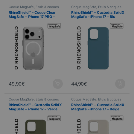
Coque MagSafe
,
Étuis & coques
Coque MagSafe
,
Étuis & coques
smartphones
,
Cellulare
,
smartphones
,
Cellulare
,
RhinoShield™ – Coque Clear
RhinoShield™ – Custodia SolidX
RhinoShield
,
Telefonia
RhinoShield
,
Telefonia
MagSafe – iPhone 17 PRO –
MagSafe – iPhone 17 – Blu
Transparente
oceano
49,90
€
44,90
€
Coque MagSafe
,
Étuis & coques
Coque MagSafe
,
Étuis & coques
smartphones
,
Cellulare
,
smartphones
,
Cellulare
,
RhinoShield™ – Custodia SolidX
RhinoShield™ – Custodia SolidX
RhinoShield
,
Telefonia
RhinoShield
,
Telefonia
MagSafe – iPhone 17 – Verde
MagSafe – iPhone 17 – Beige
alga
Conchiglia