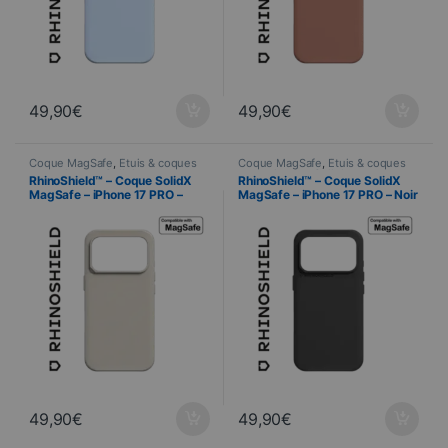
49,90
€
49,90
€
Coque MagSafe
,
Étuis & coques
Coque MagSafe
,
Étuis & coques
smartphones
,
Cellulare
,
smartphones
,
Cellulare
,
RhinoShield™ – Coque SolidX
RhinoShield™ – Coque SolidX
RhinoShield
,
Telefonia
RhinoShield
,
Telefonia
MagSafe – iPhone 17 PRO –
MagSafe – iPhone 17 PRO – Noir
Beige Coquillage
49,90
€
49,90
€