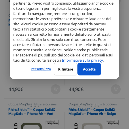
44,90
€
44,90
€
pertinenti. Previo vostro consenso, utilizziamo anche cookie
e tecnologie simili per migliorare la vostra esperienza:
facilitare la navigazione, rendere sicuri gli ordini,
Coque MagSafe
,
Étuis & coques
Coque MagSafe
,
Étuis & coques
memorizzare le vostre preferenze e misurare l'audience del
smartphones
,
Cellulare
,
smartphones
,
Cellulare
,
RhinoShield™ – Custodia SolidX
RhinoShield™ – Coque SolidX
RhinoShield
,
Telefonia
RhinoShield
,
Telefonia
sito. Alcuni cookie possono essere depositati da partner
MagSafe – iPhone 17 – Nero
MagSafe – iPhone Air – Bleu
terzi a fini statistici o pubblicitari. I cookie strettamente
Ocean
necessari al corretto funzionamento del sito sono utilizzati
di default. Gli altri lo sono solo con il tuo consenso. Puoi
accettare, rifiutare o personalizzare le tue scelte in qualsiasi
momento tramite la sezione Cookie e scelte pubblicitarie.
Per saperne di più sull'uso dei cookie, dei dati personali e sui
tuoi diritti, consulta la nostra
Informativa sulla privacy
.
Personalizza
Rifiutare
Accetta
44,90
€
44,90
€
Coque MagSafe
,
Étuis & coques
Coque MagSafe
,
Étuis & coques
smartphones
,
Cellulare
,
smartphones
,
Cellulare
,
RhinoShield™ – Coque SolidX
RhinoShield™ – Coque SolidX
RhinoShield
,
Telefonia
RhinoShield
,
Telefonia
MagSafe – iPhone Air – Vert
MagSafe – iPhone Air – Beige
Algue
Coquillage