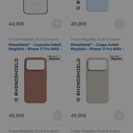
44,90
€
49,90
€
Coque MagSafe
,
Étuis & coques
Coque MagSafe
,
Étuis & coques
smartphones
,
Cellulare
,
smartphones
,
Cellulare
,
RhinoShield™ – Custodia SolidX
RhinoShield™ – Coque SolidX
RhinoShield
,
Telefonia
RhinoShield
,
Telefonia
MagSafe – iPhone 17 Pro MAX –
MagSafe – iPhone 17 Pro MAX –
Argilla rosa
Beige Coquillage
49,90
€
49,90
€
Coque MagSafe
,
Étuis & coques
Coque MagSafe
,
Étuis & coques