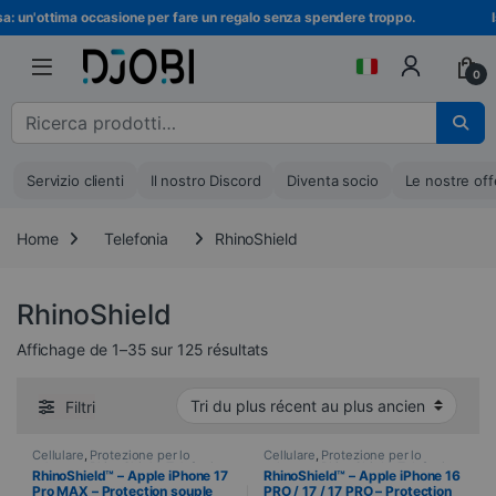
Vai alla navigazione
Vai al contenuto
un'ottima occasione per fare un regalo senza spendere troppo.
Iscri
0
Cerca :
Servizio clienti
Il nostro Discord
Diventa socio
Le nostre off
Home
Telefonia
RhinoShield
RhinoShield
Ordinati dal più recente al più v
Affichage de 1–35 sur 125 résultats
Filtri
Cellulare
,
Protezione per lo
Cellulare
,
Protezione per lo
schermo
,
RhinoShield
,
Telefonia
,
schermo
,
RhinoShield
,
Telefonia
,
RhinoShield™ – Apple iPhone 17
RhinoShield™ – Apple iPhone 16
Vetri temperati
Vetri temperati
Pro MAX – Protection souple
PRO / 17 / 17 PRO – Protection