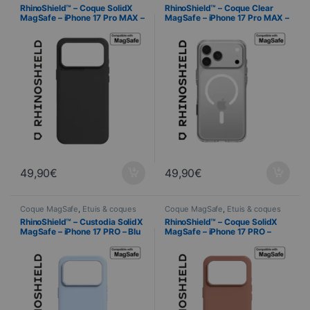
smartphones
,
Cellulare
,
smartphones
,
Cellulare
,
RhinoShield™ – Coque SolidX
RhinoShield™ – Coque Clear
RhinoShield
,
Telefonia
RhinoShield
,
Telefonia
MagSafe – iPhone 17 Pro MAX –
MagSafe – iPhone 17 Pro MAX –
Noir
Transparente
49,90
€
49,90
€
Coque MagSafe
,
Étuis & coques
Coque MagSafe
,
Étuis & coques
smartphones
,
Cellulare
,
smartphones
,
Cellulare
,
RhinoShield™ – Custodia SolidX
RhinoShield™ – Coque SolidX
RhinoShield
,
Telefonia
RhinoShield
,
Telefonia
MagSafe – iPhone 17 PRO – Blu
MagSafe – iPhone 17 PRO –
ghiaccio
Argile Rose