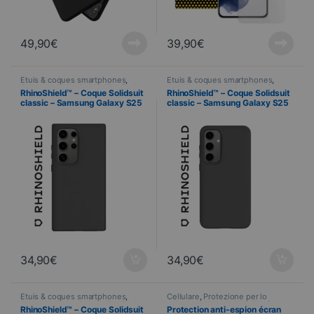
49,90
€
39,90
€
Étuis & coques smartphones
,
Étuis & coques smartphones
,
Cellulare
,
RhinoShield
,
Telefonia
Cellulare
,
RhinoShield
,
Telefonia
RhinoShield™ – Coque Solidsuit
RhinoShield™ – Coque Solidsuit
classic – Samsung Galaxy S25
classic – Samsung Galaxy S25
ULTRA – NOIR
PLUS – NOIR
34,90
€
34,90
€
Étuis & coques smartphones
,
Cellulare
,
Protezione per lo
Cellulare
,
RhinoShield
,
Telefonia
schermo
,
RhinoShield
,
Telefonia
,
RhinoShield™ – Coque Solidsuit
Protection anti-espion écran
Vetri temperati