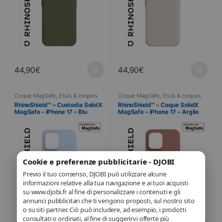
44,90
€
44,90
€
Coque MagSafe
,
Étuis & coques
Coque MagSafe
,
Étuis & coques
smartphones
,
Cellulare
,
smartphones
,
Cellulare
,
RhinoShield™ – Custodia SolidX
RhinoShield™ – Coque SolidX
RhinoShield
,
Telefonia
RhinoShield
,
Telefonia
MagSafe – iPhone 17 – Blu
MagSafe – iPhone 17 – Argile
ghiaccio
Rose
Cookie e preferenze pubblicitarie - DJOBI
Previo il tuo consenso, DJOBI può utilizzare alcune
informazioni relative alla tua navigazione e ai tuoi acquisti
su www.djobi.fr al fine di personalizzare i contenuti e gli
annunci pubblicitari che ti vengono proposti, sul nostro sito
o su siti partner. Ciò può includere, ad esempio, i prodotti
consultati o ordinati, al fine di suggerirvi offerte più