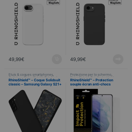
NERO
49,99
€
49,99
€
Étuis & coques smartphones
,
Protezione per lo schermo
,
Cellulare
,
RhinoShield
,
Telefonia
RhinoShield
,
Telefonia
,
Vetri
RhinoShield™ – Coque Solidsuit
RhinoShield™ – Protection
temperati
classic – Samsung Galaxy S21+
souple écran anti-chocs
– NOIR
Impact™ Flex™ – Samsung
Galaxy S21+