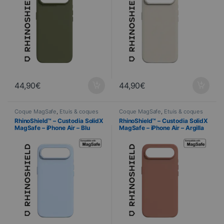
44,90
€
44,90
€
Coque MagSafe
,
Étuis & coques
Coque MagSafe
,
Étuis & coques
smartphones
,
Cellulare
,
smartphones
,
Cellulare
,
RhinoShield™ – Custodia SolidX
RhinoShield™ – Custodia SolidX
RhinoShield
,
Telefonia
RhinoShield
,
Telefonia
MagSafe – iPhone Air – Blu
MagSafe – iPhone Air – Argilla
ghiaccio
rosa