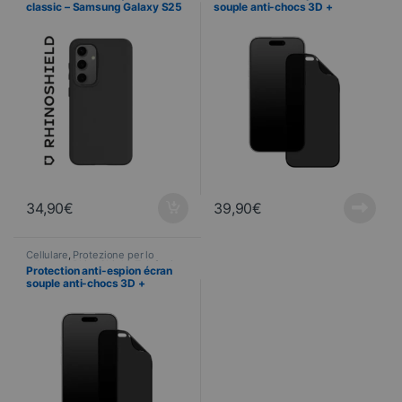
classic – Samsung Galaxy S25
souple anti-chocs 3D +
– NOIR
Applicateur – Apple iPhone 16
Pro MAX – RhinoShield™
34,90
€
39,90
€
Cellulare
,
Protezione per lo
schermo
,
RhinoShield
,
Telefonia
,
Protection anti-espion écran
Vetri temperati
souple anti-chocs 3D +
Applicateur – Apple iPhone 16
PRO – RhinoShield™