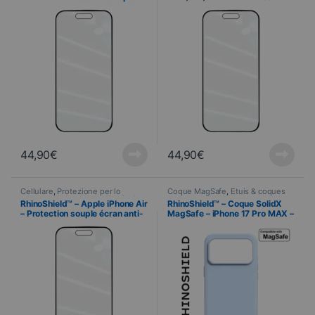
écran anti-chocs 3D et Anti
souple écran anti-chocs 3D et
lumière bleue + Applicateur
Anti lumière bleue +
Applicateur
44,90
€
44,90
€
Cellulare
,
Protezione per lo
Coque MagSafe
,
Étuis & coques
schermo
,
RhinoShield
,
Telefonia
,
smartphones
,
Cellulare
,
RhinoShield™ – Apple iPhone Air
RhinoShield™ – Coque SolidX
Vetri temperati
RhinoShield
,
Telefonia
– Protection souple écran anti-
MagSafe – iPhone 17 Pro MAX –
chocs 3D et Anti lumière bleue
Bleu Glacier
+ Applicateur