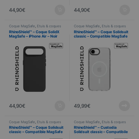
44,90
€
44,90
€
Coque MagSafe
,
Étuis & coques
Coque MagSafe
,
Étuis & coques
smartphones
,
Cellulare
,
smartphones
,
Cellulare
,
RhinoShield™ – Coque SolidX
RhinoShield™ – Coque Solidsuit
RhinoShield
,
Telefonia
RhinoShield
,
Telefonia
MagSafe – iPhone Air – Noir
classic – Compatible MagSafe
– iPhone 16e – TRANSPARENTE
44,90
€
49,99
€
Coque MagSafe
,
Étuis & coques
Coque MagSafe
,
Étuis & coques
smartphones
,
Cellulare
,
smartphones
,
Cellulare
,
RhinoShield™ – Coque Solidsuit
RhinoShield™ – Custodia
RhinoShield
,
Telefonia
RhinoShield
,
Telefonia
classic – Compatible MagSafe
Solidsuit classic – Compatibile
– iPhone 16e – BLANC
con MagSafe – iPhone 16e –