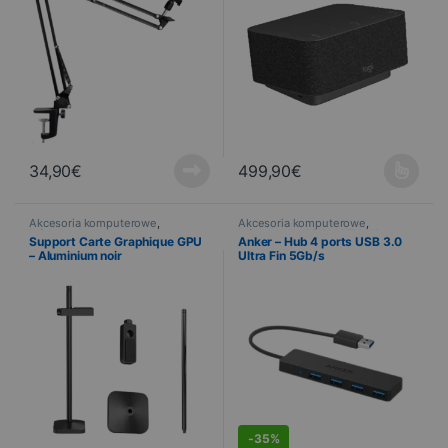
34,90
€
499,90
€
Ce produit a plusieurs variations
Akcesoria komputerowe
,
Akcesoria komputerowe
,
Informatyka
Informatyka
,
PROMOTIONS
Support Carte Graphique GPU
Anker – Hub 4 ports USB 3.0
– Aluminium noir
Ultra Fin 5Gb/s
DEALS
-
35%