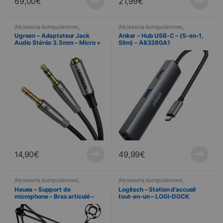
69,00
€
21,99
€
Akcesoria komputerowe
,
Akcesoria komputerowe
,
Informatyka
Câblages multimédias
,
Ugreen – Adaptateur Jack
Anker – Hub USB-C – (5-en-1,
Informatyka
Audio Stéréo 3.5mm – Micro +
Slim) – A83380A1
Casque – 20cm
14,90
€
49,99
€
Akcesoria komputerowe
,
Akcesoria komputerowe
,
Informatyka
Informatyka
Hauea – Support de
Logitech – Station d’accueil
microphone – Bras articulé –
tout-en-un – LOGI-DOCK
Noir