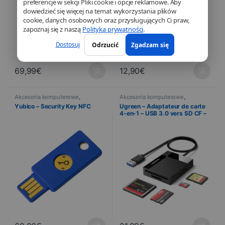
preferencje w sekcji Pliki cookie i opcje reklamowe. Aby
dowiedzieć się więcej na temat wykorzystania plików
cookie, danych osobowych oraz przysługujących Ci praw,
zapoznaj się z naszą
Polityka prywatności
.
Dostosuj
Odrzucić
Zgadzam się
69,99
€
12,90
€
Akcesoria komputerowe
,
Akcesoria komputerowe
,
Informatyka
Informatyka
Yubico – Security Key NFC
Ugreen – Adaptateur de carte
4-en-1 – USB 3.0 vers SD CF –
TF – MS