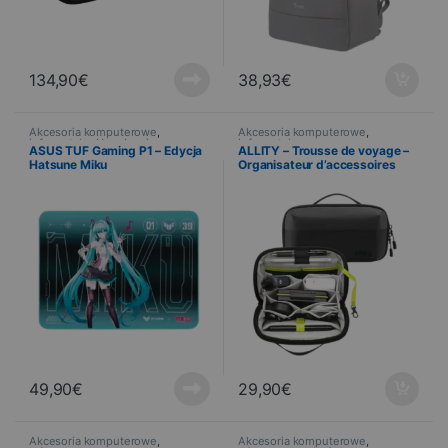
134,90
€
38,93
€
Akcesoria komputerowe
,
Akcesoria komputerowe
,
Informatyka
,
Urządzenia
Informatyka
ASUS TUF Gaming P1 – Edycja
ALLITY – Trousse de voyage –
peryferyjne
,
Tapis
Hatsune Miku
Organisateur d’accessoires
49,90
€
29,90
€
Akcesoria komputerowe
,
Akcesoria komputerowe
,