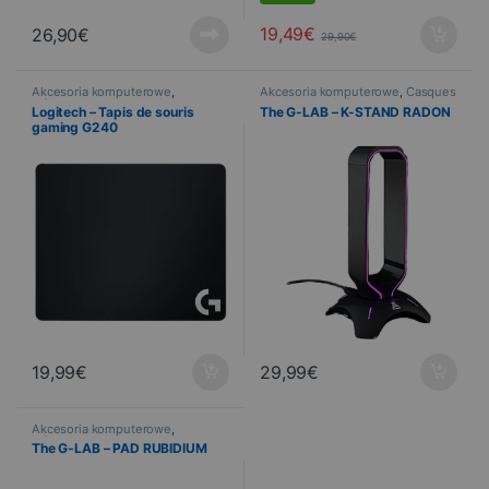
19,49
€
26,90
€
29,90
€
Akcesoria komputerowe
,
Akcesoria komputerowe
,
Casques
Informatyka
,
Urządzenia
gaming
,
Gry
,
Informatyka
Logitech – Tapis de souris
The G-LAB – K-STAND RADON
peryferyjne
,
Tapis
gaming G240
19,99
€
29,99
€
Akcesoria komputerowe
,
Informatyka
,
Urządzenia
The G-LAB – PAD RUBIDIUM
peryferyjne
,
Tapis