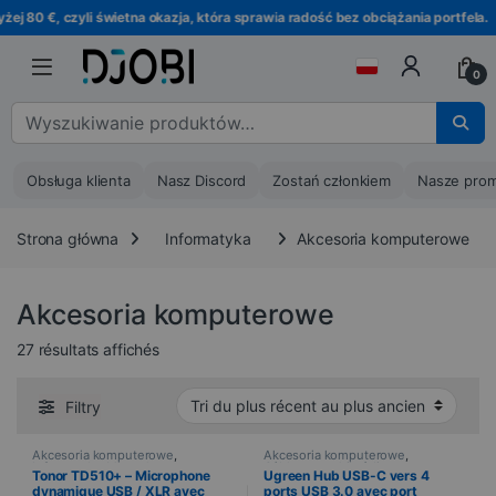
Przejdź do nawigacji
Przejdź do treści
0 €, czyli świetna okazja, która sprawia radość bez obciążania portfela.
0
Wyszukaj :
Obsługa klienta
Nasz Discord
Zostań członkiem
Nasze prom
Strona główna
Informatyka
Akcesoria komputerowe
Akcesoria komputerowe
Trié du plus récent au plus ancien
27 résultats affichés
Filtry
Akcesoria komputerowe
,
Akcesoria komputerowe
,
Informatyka
,
Microphones
,
Câblages multimédias
,
Tonor TD510+ – Microphone
Ugreen Hub USB-C vers 4
Urządzenia peryferyjne
Informatyka
dynamique USB / XLR avec
ports USB 3.0 avec port