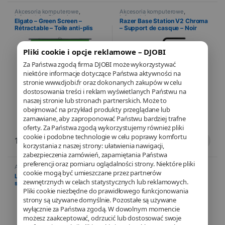
Akcesoria komputerowe
,
Akcesoria komputerowe
,
Informatyka
,
Streaming
Informatyka
Elgato – Green Screen –
Razer Base Station V2 Chroma
Rétractable – Toile anti-plis
– Support de casque – Noir
Pliki cookie i opcje reklamowe – DJOBI
Za Państwa zgodą firma DJOBI może wykorzystywać
niektóre informacje dotyczące Państwa aktywności na
stronie www.djobi.fr oraz dokonanych zakupów w celu
dostosowania treści i reklam wyświetlanych Państwu na
naszej stronie lub stronach partnerskich. Może to
obejmować na przykład produkty przeglądane lub
zamawiane, aby zaproponować Państwu bardziej trafne
oferty. Za Państwa zgodą wykorzystujemy również pliki
cookie i podobne technologie w celu poprawy komfortu
199,90
€
84,99
€
korzystania z naszej strony: ułatwienia nawigacji,
zabezpieczenia zamówień, zapamiętania Państwa
preferencji oraz pomiaru oglądalności strony. Niektóre pliki
Akcesoria komputerowe
,
Akcesoria komputerowe
,
cookie mogą być umieszczane przez partnerów
Informatyka
Informatyka
Logitech – Litra Glow premium
TP-Link – Adaptateur USB
zewnętrznych w celach statystycznych lub reklamowych.
streaming – TrueSoft
Bluetooth 5.0 Nano – Clé
Bluetooth
Pliki cookie niezbędne do prawidłowego funkcjonowania
strony są używane domyślnie. Pozostałe są używane
wyłącznie za Państwa zgodą. W dowolnym momencie
możesz zaakceptować, odrzucić lub dostosować swoje