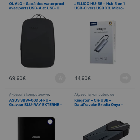
Informatyka
Câblages multimédias
,
QUALO – Sac à dos waterproof
JELLICO HU-55 – Hub 5 en 1
Informatyka
avec ports USB-A et USB-C
USB-C vers USB X3, Micro-
inclus – Noir
USB et RJ45
69,90
€
44,90
€
Akcesoria komputerowe
,
Akcesoria komputerowe
,
Informatyka
Informatyka
ASUS SBW-06D5H-U –
Kingston – Clé USB –
Graveur BLU-RAY EXTERNE –
DataTraveler Exodia Onyx –
Noir
256 Go