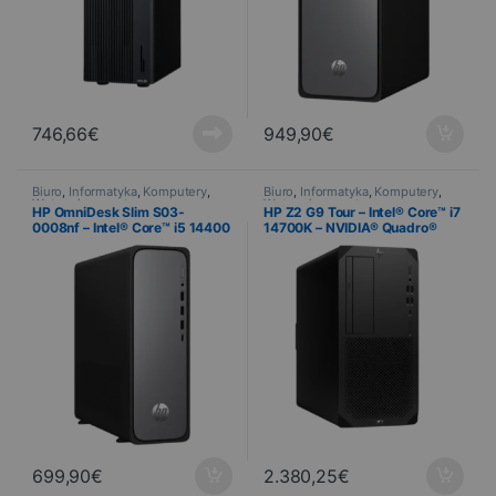
746,66
€
949,90
€
Biuro
,
Informatyka
,
Komputery
,
Biuro
,
Informatyka
,
Komputery
,
Wstępnie zmontowany
Wstępnie zmontowany
HP OmniDesk Slim S03-
HP Z2 G9 Tour – Intel® Core™ i7
0008nf – Intel® Core™ i5 14400
14700K – NVIDIA® Quadro®
– Intel® UHD 730 – 16 GB DDR5
T1000 (4 Go) – 16 Go DDR5 –
– dysk SSD 512 GB – Windows
SSD 512 Go – Windows 11 Pro
11 Family
699,90
€
2.380,25
€