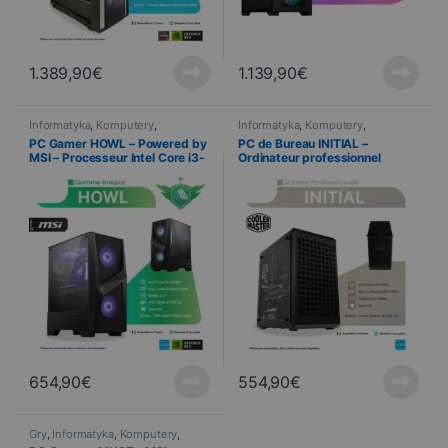
1.389,90
€
1.139,90
€
Informatyka
,
Komputery
,
Informatyka
,
Komputery
,
Wstępnie zmontowany
Wstępnie zmontowany
PC Gamer HOWL – Powered by
PC de Bureau INITIAL –
MSI – Processeur Intel Core i3-
Ordinateur professionnel
12100F – RTX 3050 – 8 Go
compact – Processeur Intel
RAM – 500 Go SSD
Core i3-14100 – 8 Go RAM –
500 Go SSD
654,90
€
554,90
€
Gry
,
Informatyka
,
Komputery
,
Ordinateurs gaming
,
Wstępnie