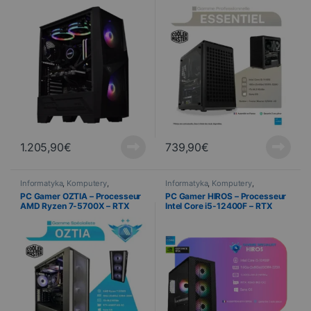
4060 VENTUS 8G OC – 16 Go
compact – Processeur Intel
RAM – 1 To SSD
Core i5-14400 – 16 Go RAM – 1
To SSD
1.205,90
€
739,90
€
Informatyka
,
Komputery
,
Informatyka
,
Komputery
,
Wstępnie zmontowany
Wstępnie zmontowany
PC Gamer OZTIA – Processeur
PC Gamer HIROS – Processeur
AMD Ryzen 7-5700X – RTX
Intel Core i5-12400F – RTX
4060Ti – 16 Go RAM – 1 To SSD
4060 – 16 Go RAM – 500 Go
SSD