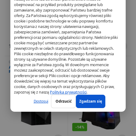
obejmować na przykład produkty przeglądane lub
zamawiane, aby zaproponować Państwu bardziej trafne
oferty. Za Państwa zgodą wykorzystujemy również pliki
cookie i podobne technologie w celu poprawy komfortu
korzystania z naszej strony: ułatwienia nawigacji,
zabezpieczenia zamówień, zapamiętania Państwa
preferencji oraz pomiaru oglądalności strony. Niektóre pliki
cookie mogą być umieszczane przez partnerów
1.229,90
€
2.499,10
€
zewnętrznych w celach statystycznych lub reklamowych.
Pliki cookie niezbędne do prawidłowego funkcjonowania
strony są używane domyślnie. Pozostałe są używane
Gry
,
Informatyka
,
Komputery
,
Gry
,
Informatyka
,
Komputery
,
wyłącznie za Państwa zgodą. W dowolnym momencie
Ordinateurs gaming
,
Wstępnie
Ordinateurs gaming
,
Wstępnie
ACER Nitro N50-660 –
PC COMET – Ryzen 5 9600X –
zmontowany
zmontowany
,
PROMOTIONS
możesz zaakceptować, odrzucić lub dostosować swoje
Processeur Intel Core Ultra 7
RTX 5070 16 Go – 32 Go DDR5
preferencje w sekcji Pliki cookie i opcje reklamowe. Aby
265F – RTX 5060 8 Go – 32 Go
– 1 To SSD – Boîtier MAG PANO
DDR5 – SSD 2 To
M100R PZ
dowiedzieć się więcej na temat wykorzystania plików
cookie, danych osobowych oraz przysługujących Ci praw,
zapoznaj się z naszą
Polityka prywatności
.
DEALS
Dostosuj
Odrzucić
Zgadzam się
-
14%