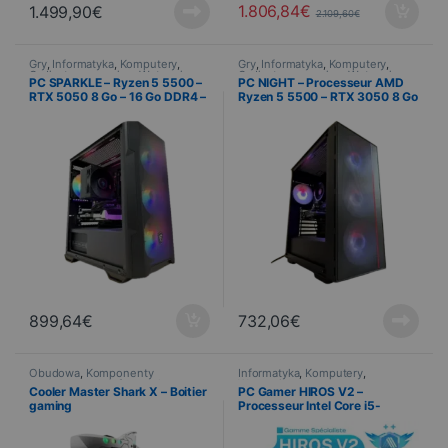
1.806,84
€
1.499,90
€
2.109,60
€
Gry
,
Informatyka
,
Komputery
,
Gry
,
Informatyka
,
Komputery
,
Ordinateurs gaming
,
Wstępnie
Ordinateurs gaming
,
Wstępnie
PC SPARKLE – Ryzen 5 5500 –
PC NIGHT – Processeur AMD
zmontowany
zmontowany
RTX 5050 8 Go – 16 Go DDR4 –
Ryzen 5 5500 – RTX 3050 8 Go
500 Go SSD – Boîtier MSI MAG
– 16 Go DDR4 – SSD 500 Go –
FORGE M100A
Boîtier Deepcool Matrexx 55
899,64
€
732,06
€
Obudowa
,
Komponenty
Informatyka
,
Komputery
,
komputerowe
,
Informatyka
,
Wstępnie zmontowany
Cooler Master Shark X – Boitier
PC Gamer HIROS V2 –
Komputery
,
Wstępnie
gaming
Processeur Intel Core i5-
zmontowany
12400F – RTX 4060 8Go- 2×8
Go RAM DDR4 – 500 Go SSD
NVMe