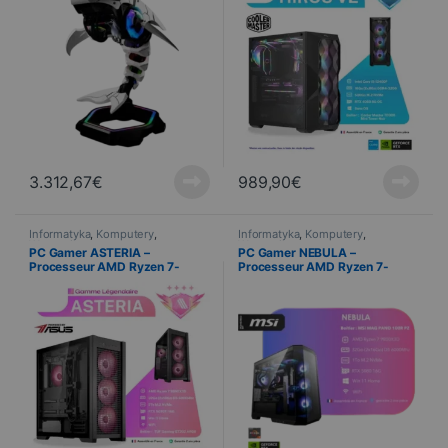
3.312,67
€
989,90
€
Informatyka
,
Komputery
,
Informatyka
,
Komputery
,
Wstępnie zmontowany
Wstępnie zmontowany
PC Gamer ASTERIA –
PC Gamer NEBULA –
Processeur AMD Ryzen 7-
Processeur AMD Ryzen 7-
9800X3D – RTX 5070Ti 16Go –
9800X3D – RTX 5080 16Go –
2×16 Go RAM DDR5 – 2 To SSD
2×16 Go RAM DDR5 – 1 To SSD
NVMe
NVMe