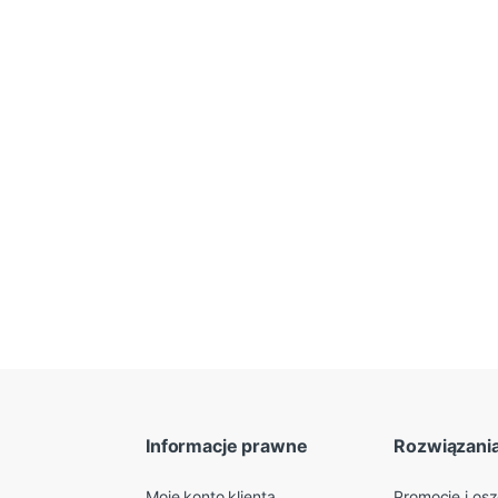
Informacje prawne
Rozwiązani
Moje konto klienta
Promocje i os