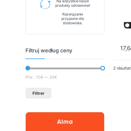
Na wszystkie nasze
produkty odnowione!
Rozwiązanie
przyjazne dla
środowiska.
17,
Filtruj według ceny
2 résultat
Prix :
10€
—
20€
Cena minimalna
Prix max
Filtrer