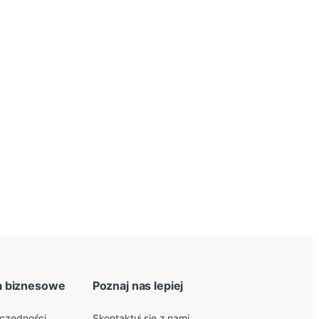
a biznesowe
Poznaj nas lepiej
zczędności
Skontaktuj się z nami