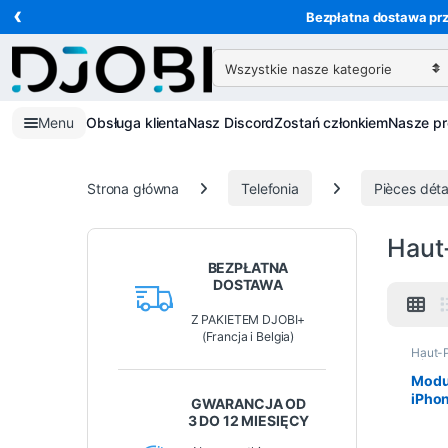
‹
Przejdź do nawigacji
Przejdź do treści
Bezpłatna dostawa prz
Wyszukaj:
Menu
Obsługa klienta
Nasz Discord
Zostań członkiem
Nasze p
Strona główna
Telefonia
Pièces dét
Haut
BEZPŁATNA
DOSTAWA
Z PAKIETEM DJOBI+
(Francja i Belgia)
Haut-P
détac
Modul
iPhon
GWARANCJA OD
3 DO 12 MIESIĘCY