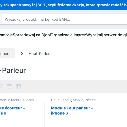
y zakupach powyżej 80 €, czyli świetna okazja, która sprawia radość be
romocje
Sprzedawaj na Djobi
Organizacja imprez
Wynajmij serwer do gi
achées
Haut-Parleur
-Parleur
arleur
,
Mobile
,
Pièces
Haut-Parleur
,
Mobile
,
Pièces
hées
,
Telefonia
détachées
,
Telefonia
e écouteur –
Module Haut parleur –
e 6
iPhone 6