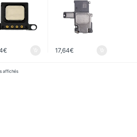
64
€
17,64
€
Trié du plus récent au plus ancien
s affichés