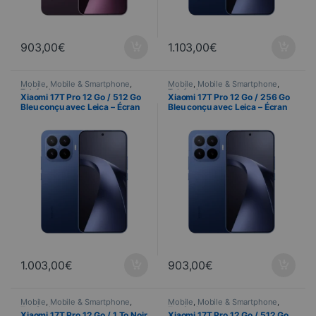
903,00
€
1.103,00
€
Mobile
,
Mobile & Smartphone
,
Mobile
,
Mobile & Smartphone
,
Telefonia
Telefonia
Xiaomi 17T Pro 12 Go / 512 Go
Xiaomi 17T Pro 12 Go / 256 Go
Bleu conçu avec Leica – Écran
Bleu conçu avec Leica – Écran
AMOLED 144 Hz et triple
AMOLED 144 Hz et triple
capteur Leica 50 MP
capteur Leica 50 MP
1.003,00
€
903,00
€
Mobile
,
Mobile & Smartphone
,
Mobile
,
Mobile & Smartphone
,
Telefonia
Telefonia
Xiaomi 17T Pro 12 Go / 1 To Noir
Xiaomi 17T Pro 12 Go / 512 Go