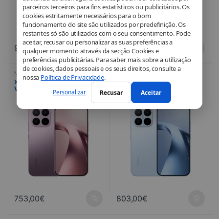
parceiros terceiros para fins estatísticos ou publicitários. Os
cookies estritamente necessários para o bom
funcionamento do site são utilizados por predefinição. Os
restantes só são utilizados com o seu consentimento. Pode
aceitar, recusar ou personalizar as suas preferências a
903,00
€
803,00
€
qualquer momento através da secção Cookies e
preferências publicitárias. Para saber mais sobre a utilização
de cookies, dados pessoais e os seus direitos, consulte a
Mobile
,
Mobile & Smartphone
,
Mobile
,
Mobile & Smartphone
,
nossa
Política de Privacidade
.
Telefonia
Telefonia
Xiaomi 17T 12 Go / 256 Go
Xiaomi 17T 12 Go / 512 Go Bleu
Violet conçu avec Leica – Écran
conçu avec Leica – Écran
Personalizar
Recusar
Aceitar
AMOLED 120 Hz et triple
AMOLED 120 Hz et triple
capteur 50 MP
capteur 50 MP
753,00
€
803,00
€