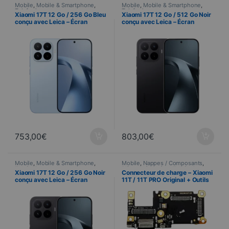
Mobile
,
Mobile & Smartphone
,
Mobile
,
Mobile & Smartphone
,
Telefonia
Telefonia
Xiaomi 17T 12 Go / 256 Go Bleu
Xiaomi 17T 12 Go / 512 Go Noir
conçu avec Leica – Écran
conçu avec Leica – Écran
AMOLED 120 Hz et triple
AMOLED 120 Hz et triple
capteur 50 MP
capteur 50 MP
753,00
€
803,00
€
Mobile
,
Mobile & Smartphone
,
Mobile
,
Nappes / Composants
,
Telefonia
Pièces détachées
,
Telefonia
Xiaomi 17T 12 Go / 256 Go Noir
Connecteur de charge – Xiaomi
conçu avec Leica – Écran
11T / 11T PRO Original + Outils
AMOLED 120 Hz et triple
capteur 50 MP