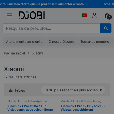
Ir para a navegação
Ir para o conteúdo
ra: uma boa oferta que dá prazer sem aumentar a conta.
Torna-te m
0
Pesquisar por :
Atendimento ao cliente
O nosso Discord
Tornar-se membro
Página inicial
Xiaomi
Xiaomi
Trié du plus récent au plus ancien
17 résultats affichés
Filtres
Mobile
,
Mobile & Smartphone
,
Mobile
,
Mobile & Smartphone
,
Telefonia
Telefonia
Xiaomi 17T Pro 12 Go / 1 To
Xiaomi 17T Pro 12 GB / 512 GB
Violet conçu avec Leica – Écran
Violeta, concebido em
AMOLED 144 Hz et triple
colaboração com a Leica – Ecrã