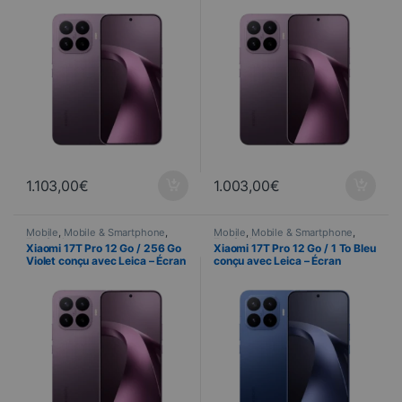
capteur Leica 50 MP
AMOLED a 144 Hz e tripla
câmara Leica de 50 MP
1.103,00
€
1.003,00
€
Mobile
,
Mobile & Smartphone
,
Mobile
,
Mobile & Smartphone
,
Telefonia
Telefonia
Xiaomi 17T Pro 12 Go / 256 Go
Xiaomi 17T Pro 12 Go / 1 To Bleu
Violet conçu avec Leica – Écran
conçu avec Leica – Écran
AMOLED 144 Hz et triple
AMOLED 144 Hz et triple
capteur Leica 50 MP
capteur Leica 50 MP