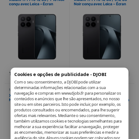
conçu avec Leica – Écran
Noir conçu avec Leica – Écran
AMOLED 144 Hz et triple
AMOLED 144 Hz et triple
capteur Leica 50 MP
capteur Leica 50 MP
1.103,00
€
1.003,00
€
Cookies e opções de publicidade - DJOBI
Com o seu consentimento, a DJOBI pode utilizar
determinadas informações relacionadas com a sua
Mobile
,
Mobile & Smartphone
,
Mobile
,
Mobile & Smartphone
,
navegação e compras em www.djobi.fr para personalizar os
Telefonia
Telefonia
Xiaomi 17T Pro 12 Go / 256 Go
Xiaomi 17T 12 Go / 512 Go
conteúdos e anúncios que lhe são apresentados, no nosso
Noir conçu avec Leica – Écran
Violet conçu avec Leica – Écran
site ou em sites parceiros. Isto pode incluir, por exemplo, os
AMOLED 144 Hz et triple
AMOLED 120 Hz et triple
capteur Leica 50 MP
capteur 50 MP
produtos consultados ou encomendados, para lhe sugerir
ofertas mais relevantes. Mediante o seu consentimento,
também utilizamos cookies e tecnologias semelhantes para
melhorar a sua experiência: facilitar a navegação, proteger
as encomendas, memorizar as suas preferências e medir a
audiência do site. Alguns cookies podem ser colocados por