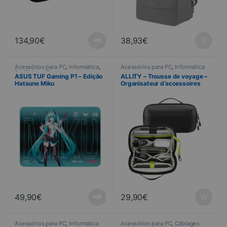
134,90
€
38,93
€
Acessórios para PC
,
Informática
,
Acessórios para PC
,
Informática
Periféricos
,
Tapete
ASUS TUF Gaming P1 – Edição
ALLITY – Trousse de voyage –
Hatsune Miku
Organisateur d’accessoires
49,90
€
29,90
€
Acessórios para PC
,
Informática
Acessórios para PC
,
Câblages