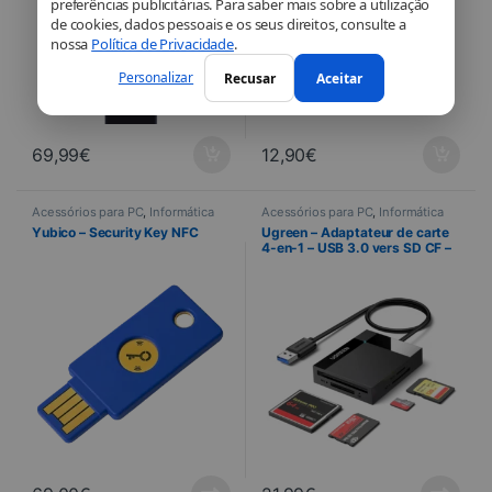
preferências publicitárias. Para saber mais sobre a utilização
de cookies, dados pessoais e os seus direitos, consulte a
nossa
Política de Privacidade
.
Personalizar
Recusar
Aceitar
69,99
€
12,90
€
Acessórios para PC
,
Informática
Acessórios para PC
,
Informática
Yubico – Security Key NFC
Ugreen – Adaptateur de carte
4-en-1 – USB 3.0 vers SD CF –
TF – MS