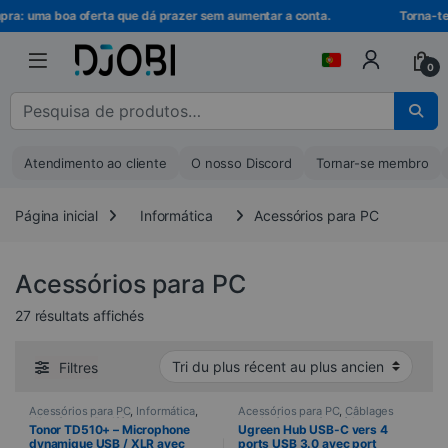
Ir para a navegação
Ir para o conteúdo
a: uma boa oferta que dá prazer sem aumentar a conta.
Torna-te me
0
Pesquisar por :
Atendimento ao cliente
O nosso Discord
Tornar-se membro
Página inicial
Informática
Acessórios para PC
Acessórios para PC
Trié du plus récent au plus ancien
27 résultats affichés
Filtres
Acessórios para PC
,
Informática
,
Acessórios para PC
,
Câblages
Microfones
,
Periféricos
multimédias
,
Informática
Tonor TD510+ – Microphone
Ugreen Hub USB-C vers 4
dynamique USB / XLR avec
ports USB 3.0 avec port