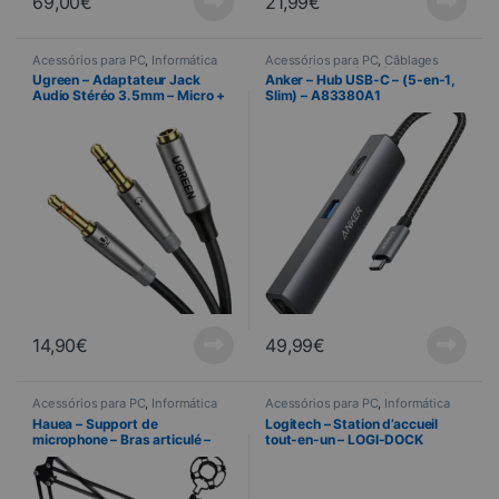
69,00
€
21,99
€
Acessórios para PC
,
Informática
Acessórios para PC
,
Câblages
multimédias
,
Informática
Ugreen – Adaptateur Jack
Anker – Hub USB-C – (5-en-1,
Audio Stéréo 3.5mm – Micro +
Slim) – A83380A1
Casque – 20cm
14,90
€
49,99
€
Acessórios para PC
,
Informática
Acessórios para PC
,
Informática
Hauea – Support de
Logitech – Station d’accueil
microphone – Bras articulé –
tout-en-un – LOGI-DOCK
Noir