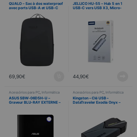
multimédias
,
Informática
QUALO – Sac à dos waterproof
JELLICO HU-55 – Hub 5 en 1
avec ports USB-A et USB-C
USB-C vers USB X3, Micro-
inclus – Noir
USB et RJ45
69,90
€
44,90
€
Acessórios para PC
,
Informática
Acessórios para PC
,
Informática
ASUS SBW-06D5H-U –
Kingston – Clé USB –
Graveur BLU-RAY EXTERNE –
DataTraveler Exodia Onyx –
Noir
256 Go