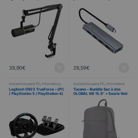
bras articulé professionnel
d’alimentation
(OCCASION)
39,90
€
26,59
€
Acessórios para PC
,
Informática
,
Acessórios para PC
,
Informática
Manettes
,
Periféricos
Logitech G923 TrueForce – (PC
Tucano – Bunldle Sac à dos
/ PlayStation 5 / PlayStation 4)
GLOBAL NB 15.6” + Souris Noir
– Volant de course avec
– BU-TL-BKBTK-WM-BK
pédales (OCCASION)