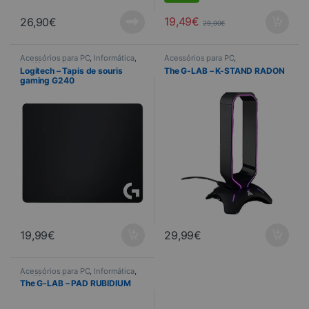
19,49
€
26,90
€
29,90
€
Acessórios para PC
,
Informática
,
Acessórios para PC
,
Periféricos
,
Tapete
Auscultadores para jogos
,
Logitech – Tapis de souris
The G-LAB – K-STAND RADON
Gaming
,
Informática
gaming G240
19,99
€
29,99
€
Acessórios para PC
,
Informática
,
Periféricos
,
Tapete
The G-LAB – PAD RUBIDIUM