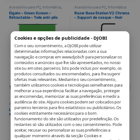
Acessórios para PC
,
Informática
,
Acessórios para PC
,
Informática
Streaming
Elgato – Green Screen –
Razer Base Station V2 Chroma
Rétractable – Toile anti-plis
– Support de casque – Noir
Cookies e opções de publicidade - DJOBI
Com o seu consentimento, a DJOBI pode utilizar
determinadas informações relacionadas com a sua
navegação e compras em www.djobi.fr para personalizar os
conteúdos e anúncios que lhe são apresentados, no nosso
site ou em sites parceiros. Isto pode incluir, por exemplo, os
produtos consultados ou encomendados, para lhe sugerir
ofertas mais relevantes. Mediante o seu consentimento,
também utilizamos cookies e tecnologias semelhantes para
199,90
€
84,99
€
melhorar a sua experiência: facilitar a navegação, proteger
as encomendas, memorizar as suas preferências e medir a
audiência do site. Alguns cookies podem ser colocados por
Acessórios para PC
,
Informática
Acessórios para PC
,
Informática
parceiros terceiros para fins estatísticos ou publicitários. Os
Logitech – Litra Glow premium
TP-Link – Adaptateur USB
cookies estritamente necessários para o bom
streaming – TrueSoft
Bluetooth 5.0 Nano – Clé
Bluetooth
funcionamento do site são utilizados por predefinição. Os
restantes só são utilizados com o seu consentimento. Pode
aceitar, recusar ou personalizar as suas preferências a
qualquer momento através da secção Cookies e