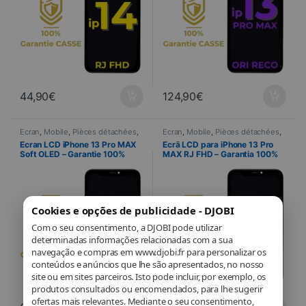
44,90
€
124,90
€
Ecran
,
Mobile
,
Pièces détachées
,
Ecran
,
Mobile
,
Pièces détachées
,
Telefonia
Telefonia
Ecran LCD iPhone 13 Pro MAX
Ecrã LCD para iPhone 13 Pro
Soft OLED – Garantie 100%
MAX RJ FHD – Garantia 100%
CASSE
em caso de quebra
Cookies e opções de publicidade - DJOBI
Com o seu consentimento, a DJOBI pode utilizar
determinadas informações relacionadas com a sua
navegação e compras em www.djobi.fr para personalizar os
conteúdos e anúncios que lhe são apresentados, no nosso
site ou em sites parceiros. Isto pode incluir, por exemplo, os
produtos consultados ou encomendados, para lhe sugerir
ofertas mais relevantes. Mediante o seu consentimento,