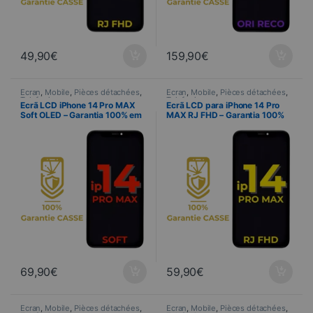
49,90
€
159,90
€
Ecran
,
Mobile
,
Pièces détachées
,
Ecran
,
Mobile
,
Pièces détachées
,
Telefonia
Telefonia
Ecrã LCD iPhone 14 Pro MAX
Ecrã LCD para iPhone 14 Pro
Soft OLED – Garantia 100% em
MAX RJ FHD – Garantia 100%
caso de quebra
em caso de quebra
69,90
€
59,90
€
Ecran
,
Mobile
,
Pièces détachées
,
Ecran
,
Mobile
,
Pièces détachées
,