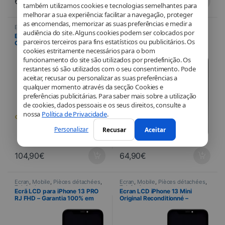
64,90
€
44,90
€
também utilizamos cookies e tecnologias semelhantes para
melhorar a sua experiência: facilitar a navegação, proteger
as encomendas, memorizar as suas preferências e medir a
Ecran
,
Mobile
,
Pièces détachées
,
Ecran
,
Mobile
,
Pièces détachées
,
audiência do site. Alguns cookies podem ser colocados por
Telefonia
Telefonia
Ecran LCD iPhone 13 PRO
Ecran LCD iPhone 13 PRO Soft
parceiros terceiros para fins estatísticos ou publicitários. Os
Original Reconditionné –
OLED – Garantie 100% CASSE
cookies estritamente necessários para o bom
Garantie 100% CASSE
funcionamento do site são utilizados por predefinição. Os
restantes só são utilizados com o seu consentimento. Pode
aceitar, recusar ou personalizar as suas preferências a
qualquer momento através da secção Cookies e
preferências publicitárias. Para saber mais sobre a utilização
de cookies, dados pessoais e os seus direitos, consulte a
nossa
Política de Privacidade
.
Personalizar
Recusar
Aceitar
104,90
€
64,90
€
Ecran
,
Mobile
,
Pièces détachées
,
Ecran
,
Mobile
,
Pièces détachées
,
Telefonia
Telefonia
Ecrã LCD para iPhone 13 PRO
Ecran LCD iPhone 13 Mini
RJ FHD – Garantia 100% em
Original Reconditionné –
caso de quebra
Garantie 100% CASSE