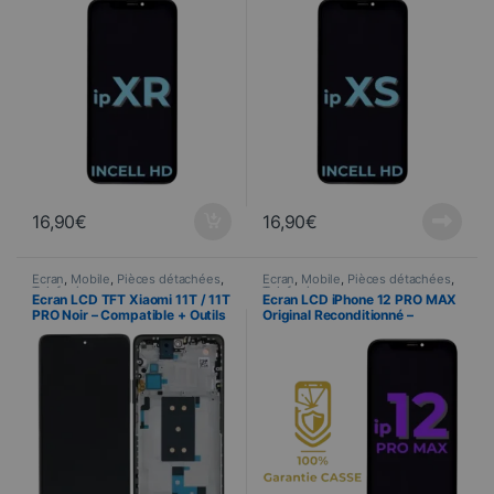
16,90
€
16,90
€
Ecran
,
Mobile
,
Pièces détachées
,
Ecran
,
Mobile
,
Pièces détachées
,
Telefonia
Telefonia
Ecran LCD TFT Xiaomi 11T / 11T
Ecran LCD iPhone 12 PRO MAX
PRO Noir – Compatible + Outils
Original Reconditionné –
Garantie 100% CASSE