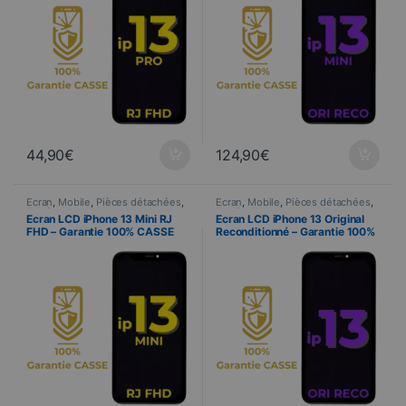
44,90
€
124,90
€
Ecran
,
Mobile
,
Pièces détachées
,
Ecran
,
Mobile
,
Pièces détachées
,
Telefonia
Telefonia
Ecran LCD iPhone 13 Mini RJ
Ecran LCD iPhone 13 Original
FHD – Garantie 100% CASSE
Reconditionné – Garantie 100%
CASSE