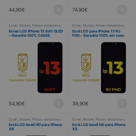
44,90
€
74,90
€
Ecran
,
Mobile
,
Pièces détachées
,
Ecran
,
Mobile
,
Pièces détachées
,
Telefonia
Telefonia
Ecran LCD iPhone 13 Soft OLED
Ecrã LCD para iPhone 13 RJ
– Garantie 100% CASSE
FHD – Garantia 100% em caso
de quebra
54,90
€
39,90
€
Ecran
,
Mobile
,
Pièces détachées
,
Ecran
,
Mobile
,
Pièces détachées
,
Telefonia
Telefonia
Ecrã LCD Incell HD para iPhone
Ecrã LCD Incell HD para iPhone
XR
XS