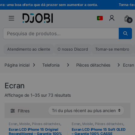
Ir para a navegação
Ir para o conteúdo
: uma boa oferta que dá prazer sem aumentar a conta.
Torna-te mem
0
Pesquisar por :
Atendimento ao cliente
O nosso Discord
Tornar-se membro
Página inicial
Telefonia
Pièces détachées
Ecran
Ecran
Trié du plus récent au plus ancie
Affichage de 1–35 sur 73 résultats
Filtres
Ecran
,
Mobile
,
Pièces détachées
,
Ecran
,
Mobile
,
Pièces détachées
,
Telefonia
Telefonia
Ecran LCD iPhone 15 Original
Ecran LCD iPhone 15 Soft OLED
Reconditionné – Garantie 100%
– Garantie 100% CASSE