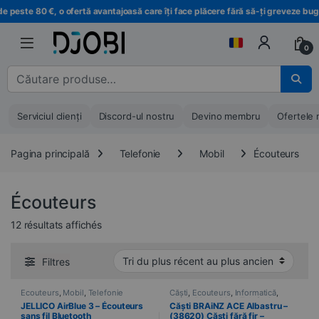
Treci la navigare
Treci la conținut
 peste 80 €, o ofertă avantajoasă care îți face plăcere fără să-ți greveze buget
0
Căutare pentru :
Serviciul clienți
Discord-ul nostru
Devino membru
Ofertele 
Pagina principală
Telefonie
Mobil
Écouteurs
Écouteurs
Trié du plus récent au plus ancien
12 résultats affichés
Filtres
Écouteurs
,
Mobil
,
Telefonie
Căști
,
Écouteurs
,
Informatică
,
Mobil
,
Dispozitive
,
Telefonie
JELLICO AirBlue 3 – Écouteurs
Căști BRAiNZ ACE Albastru –
sans fil Bluetooth
(38620) Căști fără fir –