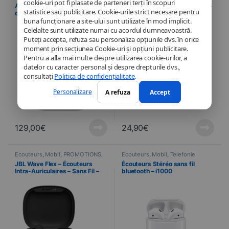
cookie-uri pot fi plasate de parteneri terți în scopuri
Apple – Airpods avec boitier de
Apple – Kit piéton – ORIGINAL –
statistice sau publicitare. Cookie-urile strict necesare pentru
charge (2e génération)
Apple iPhone 15 – USB-C –
MTJY3ZM/A
buna funcționare a site-ului sunt utilizate în mod implicit.
Celelalte sunt utilizate numai cu acordul dumneavoastră.
Puteți accepta, refuza sau personaliza opțiunile dvs. în orice
moment prin secțiunea Cookie-uri și opțiuni publicitare.
Pentru a afla mai multe despre utilizarea cookie-urilor, a
datelor cu caracter personal și despre drepturile dvs.,
consultați
Politica de confidențialitate
.
Personalizare
A refuza
Accept
129,00
€
24,90
€
Écouteurs
,
Mobil
,
PROMOTIONS
,
Écouteurs
,
Mobil
,
Telefonie
Telefonie
JBL Wave Flex – Écouteurs
Écouteurs Stéréo sans fil
Intra-Auriculaires – Sans Fil –
bluetooth – i1000
Resistance à l’eau
S