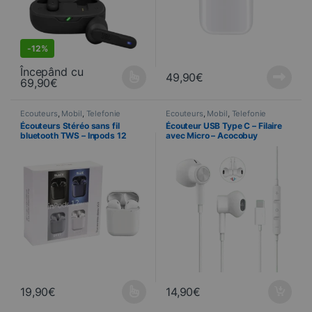
-
12%
Începând cu
49,90
€
69,90
€
Ce produit a plusieurs variations. Les options peuvent être choisi
Écouteurs
,
Mobil
,
Telefonie
Écouteurs
,
Mobil
,
Telefonie
Écouteurs Stéréo sans fil
Écouteur USB Type C – Filaire
bluetooth TWS – Inpods 12
avec Micro – Acocobuy
19,90
€
14,90
€
Ce produit a plusieurs variations. Les options peuvent être choisi