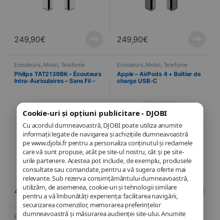
249,90
€
249,90
€
Écouteurs
,
Mobil
,
Telefonie
Écouteurs
,
Mobil
,
Telefonie
Philips TAT2139BK – Écouteurs
Apple – AirPods 4 + Boîtier de
Intra-Auriculaires – Sans Fil –
charge USB‑C
Noir
Cookie-uri și opțiuni publicitare - DJOBI
Cu acordul dumneavoastră, DJOBI poate utiliza anumite
informații legate de navigarea și achizițiile dumneavoastră
pe www.djobi.fr pentru a personaliza conținutul și reclamele
care vă sunt propuse, atât pe site-ul nostru, cât și pe site-
urile partenere. Acestea pot include, de exemplu, produsele
consultate sau comandate, pentru a vă sugera oferte mai
relevante. Sub rezerva consimțământului dumneavoastră,
utilizăm, de asemenea, cookie-uri și tehnologii similare
44,90
€
149,00
€
pentru a vă îmbunătăți experiența: facilitarea navigării,
securizarea comenzilor, memorarea preferințelor
dumneavoastră și măsurarea audienței site-ului. Anumite
Écouteurs
,
Mobil
,
Telefonie
Écouteurs
,
Mobil
,
Telefonie