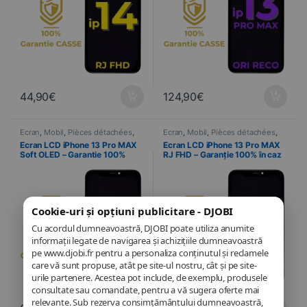
44,90
€
124,90
€
Ecran
,
Mobil
,
Pièces détachées
,
Ecran
,
Mobil
,
Pièces détachées
,
Telefonie
Telefonie
Ecran LCD iPhone 13 Pro MAX
Ecran LCD iPhone 13 Pro MAX
Soft OLED – Garantie 100%
RJ FHD – Garanție 100% în caz
CASSE
de spargere
Cookie-uri și opțiuni publicitare - DJOBI
Cu acordul dumneavoastră, DJOBI poate utiliza anumite
informații legate de navigarea și achizițiile dumneavoastră
pe www.djobi.fr pentru a personaliza conținutul și reclamele
care vă sunt propuse, atât pe site-ul nostru, cât și pe site-
urile partenere. Acestea pot include, de exemplu, produsele
consultate sau comandate, pentru a vă sugera oferte mai
relevante. Sub rezerva consimțământului dumneavoastră,