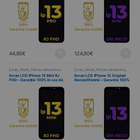
44,90
€
124,90
€
Ecran
,
Mobil
,
Pièces détachées
,
Ecran
,
Mobil
,
Pièces détachées
,
Telefonie
Telefonie
Ecran LCD iPhone 13 Mini RJ
Ecran LCD iPhone 13 Original
FHD – Garanție 100% în caz de
Reconditionné – Garantie 100%
spargere
CASSE