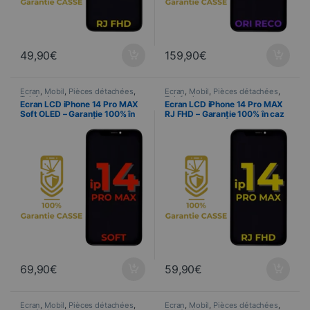
49,90
€
159,90
€
Ecran
,
Mobil
,
Pièces détachées
,
Ecran
,
Mobil
,
Pièces détachées
,
Telefonie
Telefonie
Ecran LCD iPhone 14 Pro MAX
Ecran LCD iPhone 14 Pro MAX
Soft OLED – Garanție 100% în
RJ FHD – Garanție 100% în caz
caz de spargere
de spargere
69,90
€
59,90
€
Ecran
,
Mobil
,
Pièces détachées
,
Ecran
,
Mobil
,
Pièces détachées
,