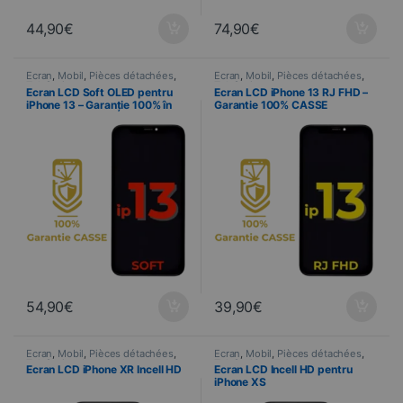
44,90
€
74,90
€
Ecran
,
Mobil
,
Pièces détachées
,
Ecran
,
Mobil
,
Pièces détachées
,
Telefonie
Telefonie
Ecran LCD Soft OLED pentru
Ecran LCD iPhone 13 RJ FHD –
iPhone 13 – Garanție 100% în
Garantie 100% CASSE
caz de spargere
54,90
€
39,90
€
Ecran
,
Mobil
,
Pièces détachées
,
Ecran
,
Mobil
,
Pièces détachées
,
Telefonie
Telefonie
Ecran LCD iPhone XR Incell HD
Ecran LCD Incell HD pentru
iPhone XS