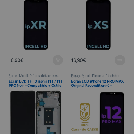
16,90
€
16,90
€
Ecran
,
Mobil
,
Pièces détachées
,
Ecran
,
Mobil
,
Pièces détachées
,
Telefonie
Telefonie
Ecran LCD TFT Xiaomi 11T / 11T
Ecran LCD iPhone 12 PRO MAX
PRO Noir – Compatible + Outils
Original Reconditionné –
Garantie 100% CASSE