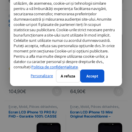
64,90
€
44,90
€
utilizăm, de asemenea, cookie-uri și tehnologii similare
pentru a vă îmbunătăți experiența: facilitarea navigării,
securizarea comenzilor, memorarea preferințelor
Ecran
,
Mobil
,
Pièces détachées
,
Ecran
,
Mobil
,
Pièces détachées
,
dumneavoastră și măsurarea audienței site-ului. Anumite
Telefonie
Telefonie
Ecran LCD iPhone 13 PRO
Ecran LCD iPhone 13 PRO Soft
cookie-uri pot fi plasate de parteneri terți în scopuri
Original Reconditionné –
OLED – Garantie 100% CASSE
statistice sau publicitare. Cookie-urile strict necesare pentru
Garantie 100% CASSE
buna funcționare a site-ului sunt utilizate în mod implicit.
Celelalte sunt utilizate numai cu acordul dumneavoastră.
Puteți accepta, refuza sau personaliza opțiunile dvs. în orice
moment prin secțiunea Cookie-uri și opțiuni publicitare.
Pentru a afla mai multe despre utilizarea cookie-urilor, a
datelor cu caracter personal și despre drepturile dvs.,
consultați
Politica de confidențialitate
.
Personalizare
A refuza
Accept
104,90
€
64,90
€
Ecran
,
Mobil
,
Pièces détachées
,
Ecran
,
Mobil
,
Pièces détachées
,
Telefonie
Telefonie
Ecran LCD iPhone 13 PRO RJ
Ecran LCD iPhone 13 Mini
FHD – Garantie 100% CASSE
Original Reconditionné –
Garantie 100% CASSE