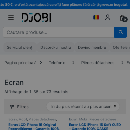
Treci la navigare
Treci la conținut
€, o ofertă avantajoasă care îți face plăcere fără să-ți greveze bugetul.
0
Căutare pentru :
Serviciul clienți
Discord-ul nostru
Devino membru
Ofertele 
Pagina principală
Telefonie
Pièces détachées
E
Ecran
Trié du plus récent au plus ancie
Affichage de 1–35 sur 73 résultats
Filtres
Ecran
,
Mobil
,
Pièces détachées
,
Ecran
,
Mobil
,
Pièces détachées
,
Telefonie
Telefonie
Ecran LCD iPhone 15 Original
Ecran LCD iPhone 15 Soft OLED
Reconditionné – Garantie 100%
– Garantie 100% CASSE