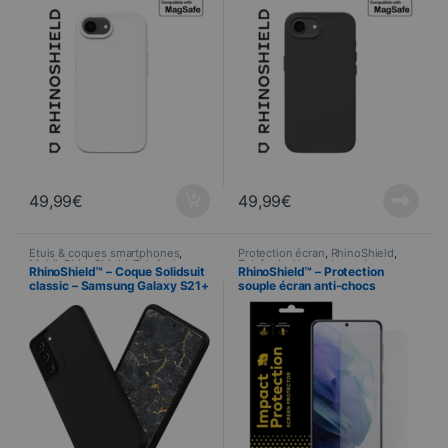
49,99
€
49,99
€
Étuis & coques smartphones
,
Protection écran
,
RhinoShield
,
Mobil
,
RhinoShield
,
Telefonie
Telefonie
,
Verres trempés
RhinoShield™ – Coque Solidsuit
RhinoShield™ – Protection
classic – Samsung Galaxy S21+
souple écran anti-chocs
– NOIR
Impact™ Flex™ – Samsung
Galaxy S21+