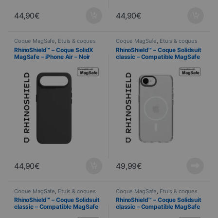
44,90
€
44,90
€
Coque MagSafe
,
Étuis & coques
Coque MagSafe
,
Étuis & coques
smartphones
,
Mobil
,
RhinoShield
,
smartphones
,
Mobil
,
RhinoShield
,
RhinoShield™ – Coque SolidX
RhinoShield™ – Coque Solidsuit
Telefonie
Telefonie
MagSafe – iPhone Air – Noir
classic – Compatible MagSafe
– iPhone 16e – TRANSPARENTE
44,90
€
49,99
€
Coque MagSafe
,
Étuis & coques
Coque MagSafe
,
Étuis & coques
smartphones
,
Mobil
,
RhinoShield
,
smartphones
,
Mobil
,
RhinoShield
,
RhinoShield™ – Coque Solidsuit
RhinoShield™ – Coque Solidsuit
Telefonie
Telefonie
classic – Compatible MagSafe
classic – Compatible MagSafe
– iPhone 16e – BLANC
– iPhone 16e – NOIR