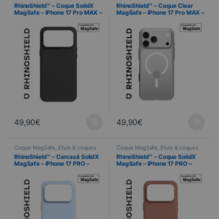
smartphones
,
Mobil
,
RhinoShield
,
smartphones
,
Mobil
,
RhinoShield
,
RhinoShield™ – Coque SolidX
RhinoShield™ – Coque Clear
Telefonie
Telefonie
MagSafe – iPhone 17 Pro MAX –
MagSafe – iPhone 17 Pro MAX –
Noir
Transparente
49,90
€
49,90
€
Coque MagSafe
,
Étuis & coques
Coque MagSafe
,
Étuis & coques
smartphones
,
Mobil
,
RhinoShield
,
smartphones
,
Mobil
,
RhinoShield
,
RhinoShield™ – Carcasă SolidX
RhinoShield™ – Coque SolidX
Telefonie
Telefonie
MagSafe – iPhone 17 PRO –
MagSafe – iPhone 17 PRO –
Albastru glaciar
Argile Rose