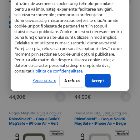
44,90
€
44,90
€
utilizăm, de asemenea, cookie-uri și tehnologii similare
pentru a vă îmbunătăți experiența: facilitarea navigării,
securizarea comenzilor, memorarea preferințelor
Coque MagSafe
,
Étuis & coques
Coque MagSafe
,
Étuis & coques
dumneavoastră și măsurarea audienței site-ului. Anumite
smartphones
,
Mobil
,
RhinoShield
,
smartphones
,
Mobil
,
RhinoShield
,
RhinoShield™ – Carcasă SolidX
RhinoShield™ – Coque SolidX
Telefonie
Telefonie
cookie-uri pot fi plasate de parteneri terți în scopuri
MagSafe – iPhone 17 – Negru
MagSafe – iPhone Air – Bleu
statistice sau publicitare. Cookie-urile strict necesare pentru
Ocean
buna funcționare a site-ului sunt utilizate în mod implicit.
Celelalte sunt utilizate numai cu acordul dumneavoastră.
Puteți accepta, refuza sau personaliza opțiunile dvs. în orice
moment prin secțiunea Cookie-uri și opțiuni publicitare.
Pentru a afla mai multe despre utilizarea cookie-urilor, a
datelor cu caracter personal și despre drepturile dvs.,
consultați
Politica de confidențialitate
.
Personalizare
A refuza
Accept
44,90
€
44,90
€
Coque MagSafe
,
Étuis & coques
Coque MagSafe
,
Étuis & coques
smartphones
,
Mobil
,
RhinoShield
,
smartphones
,
Mobil
,
RhinoShield
,
RhinoShield™ – Coque SolidX
RhinoShield™ – Coque SolidX
Telefonie
Telefonie
MagSafe – iPhone Air – Vert
MagSafe – iPhone Air – Beige
Algue
Coquillage