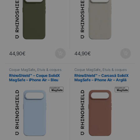
44,90
€
44,90
€
Coque MagSafe
,
Étuis & coques
Coque MagSafe
,
Étuis & coques
smartphones
,
Mobil
,
RhinoShield
,
smartphones
,
Mobil
,
RhinoShield
,
RhinoShield™ – Coque SolidX
RhinoShield™ – Carcasă SolidX
Telefonie
Telefonie
MagSafe – iPhone Air – Bleu
MagSafe – iPhone Air – Argilă
Glacier
roz