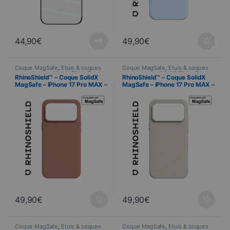
44,90
€
49,90
€
Coque MagSafe
,
Étuis & coques
Coque MagSafe
,
Étuis & coques
smartphones
,
Mobil
,
RhinoShield
,
smartphones
,
Mobil
,
RhinoShield
,
RhinoShield™ – Coque SolidX
RhinoShield™ – Coque SolidX
Telefonie
Telefonie
MagSafe – iPhone 17 Pro MAX –
MagSafe – iPhone 17 Pro MAX –
Argile Rose
Beige Coquillage
49,90
€
49,90
€
Coque MagSafe
,
Étuis & coques
Coque MagSafe
,
Étuis & coques