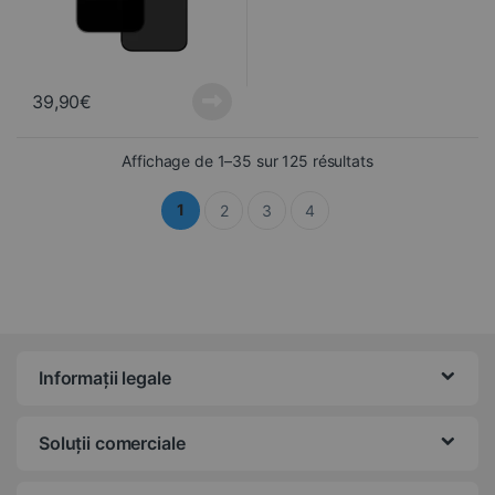
39,90
€
Trié du plus réce
Affichage de 1–35 sur 125 résultats
1
2
3
4
Informații legale
Soluții comerciale