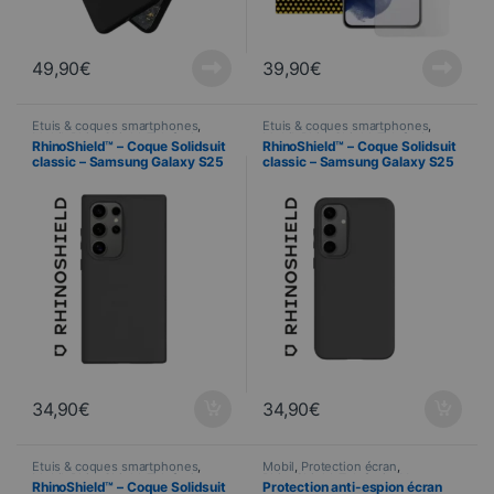
49,90
€
39,90
€
Étuis & coques smartphones
,
Étuis & coques smartphones
,
Mobil
,
RhinoShield
,
Telefonie
Mobil
,
RhinoShield
,
Telefonie
RhinoShield™ – Coque Solidsuit
RhinoShield™ – Coque Solidsuit
classic – Samsung Galaxy S25
classic – Samsung Galaxy S25
ULTRA – NOIR
PLUS – NOIR
34,90
€
34,90
€
Étuis & coques smartphones
,
Mobil
,
Protection écran
,
Mobil
,
RhinoShield
,
Telefonie
RhinoShield
,
Telefonie
,
Verres
RhinoShield™ – Coque Solidsuit
Protection anti-espion écran
trempés