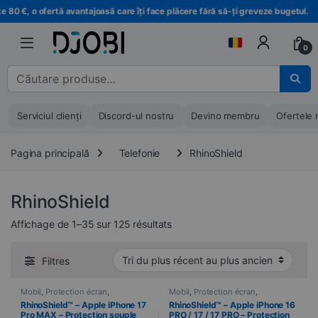
Treci la navigare
Treci la conținut
€, o ofertă avantajoasă care îți face plăcere fără să-ți greveze bugetul.
0
Căutare pentru :
Serviciul clienți
Discord-ul nostru
Devino membru
Ofertele 
Pagina principală
Telefonie
RhinoShield
RhinoShield
Trié du plus récent au plus anci
Affichage de 1–35 sur 125 résultats
Filtres
Mobil
,
Protection écran
,
Mobil
,
Protection écran
,
RhinoShield
,
Telefonie
,
Verres
RhinoShield
,
Telefonie
,
Verres
RhinoShield™ – Apple iPhone 17
RhinoShield™ – Apple iPhone 16
trempés
trempés
Pro MAX – Protection souple
PRO / 17 / 17 PRO – Protection