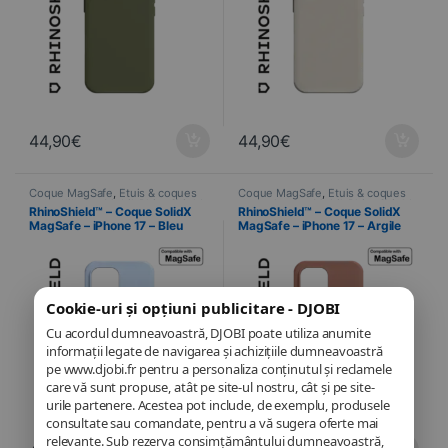
44,90
€
44,90
€
Coque MagSafe
,
Étuis & coques
Coque MagSafe
,
Étuis & coques
smartphones
,
Mobil
,
RhinoShield
,
smartphones
,
Mobil
,
RhinoShield
,
RhinoShield™ – Coque SolidX
RhinoShield™ – Coque SolidX
Telefonie
Telefonie
MagSafe – iPhone 17 – Bleu
MagSafe – iPhone 17 – Argile
Glacier
Rose
Cookie-uri și opțiuni publicitare - DJOBI
Cu acordul dumneavoastră, DJOBI poate utiliza anumite
informații legate de navigarea și achizițiile dumneavoastră
pe www.djobi.fr pentru a personaliza conținutul și reclamele
care vă sunt propuse, atât pe site-ul nostru, cât și pe site-
urile partenere. Acestea pot include, de exemplu, produsele
consultate sau comandate, pentru a vă sugera oferte mai
relevante. Sub rezerva consimțământului dumneavoastră,