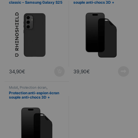
classic – Samsung Galaxy S25
souple anti-chocs 3D +
– NOIR
Applicateur – Apple iPhone 16
Pro MAX – RhinoShield™
34,90
€
39,90
€
Mobil
,
Protection écran
,
RhinoShield
,
Telefonie
,
Verres
Protection anti-espion écran
trempés
souple anti-chocs 3D +
Applicateur – Apple iPhone 16
PRO – RhinoShield™