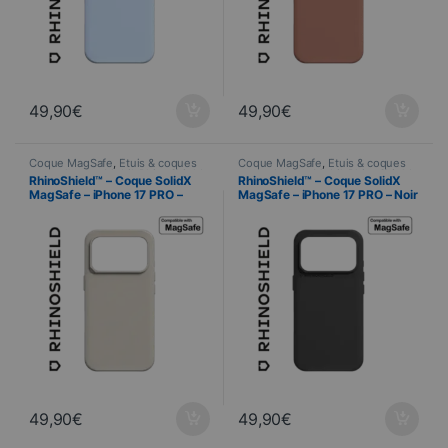
49,90
€
49,90
€
Coque MagSafe
,
Étuis & coques
Coque MagSafe
,
Étuis & coques
smartphones
,
Mobil
,
RhinoShield
,
smartphones
,
Mobil
,
RhinoShield
,
RhinoShield™ – Coque SolidX
RhinoShield™ – Coque SolidX
Telefonie
Telefonie
MagSafe – iPhone 17 PRO –
MagSafe – iPhone 17 PRO – Noir
Beige Coquillage
49,90
€
49,90
€