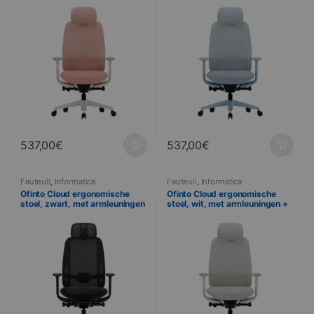
NS
10 ANS
537,00
€
537,00
€
Fauteuil
,
Informatica
Fauteuil
,
Informatica
Ofinto Cloud ergonomische
Ofinto Cloud ergonomische
stoel, zwart, met armleuningen
stoel, wit, met armleuningen +
+ hoofdsteun
hoofdsteun
NS
10 ANS