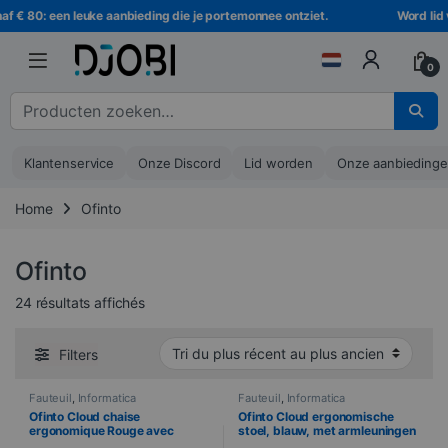
Ga naar navigatie
Ga naar de inhoud
 € 80: een leuke aanbieding die je portemonnee ontziet.
Word lid va
0
Zoeken naar :
Klantenservice
Onze Discord
Lid worden
Onze aanbieding
Home
Ofinto
Ofinto
Trié du plus récent au plus ancien
24 résultats affichés
Filters
Fauteuil
,
Informatica
Fauteuil
,
Informatica
Ofinto Cloud chaise
Ofinto Cloud ergonomische
ergonomique Rouge avec
stoel, blauw, met armleuningen
accoudoirs + appui-tête
+ hoofdsteun