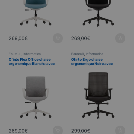
269,00
€
269,00
€
Fauteuil
,
Informatica
Fauteuil
,
Informatica
Ofinto Flex Office chaise
Ofinto Ergo chaise
ergonomique Blanche avec
ergonomique Noire avec
accoudoirs – Design moderne
accoudoirs – Soutien lombaire
réglable
269,00
€
299,00
€