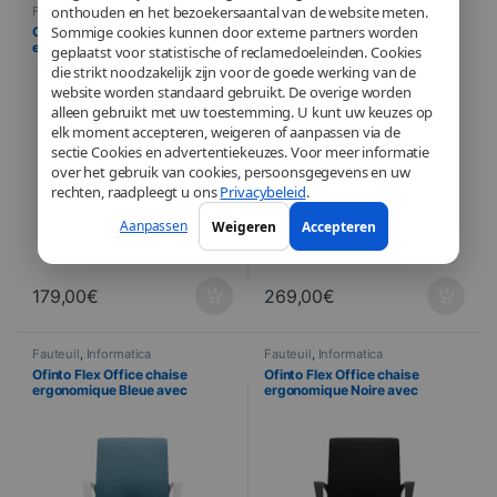
onthouden en het bezoekersaantal van de website meten.
Fauteuil
,
Informatica
Fauteuil
,
Informatica
Sommige cookies kunnen door externe partners worden
Ofinto Move tabouret
Ofinto Flex Office chaise
ergonomique Blanc – Assise
ergonomique Verte avec
geplaatst voor statistische of reclamedoeleinden. Cookies
active 360° réglable
accoudoirs – Design moderne
die strikt noodzakelijk zijn voor de goede werking van de
website worden standaard gebruikt. De overige worden
alleen gebruikt met uw toestemming. U kunt uw keuzes op
elk moment accepteren, weigeren of aanpassen via de
sectie Cookies en advertentiekeuzes. Voor meer informatie
over het gebruik van cookies, persoonsgegevens en uw
rechten, raadpleegt u ons
Privacybeleid
.
Aanpassen
Weigeren
Accepteren
179,00
€
269,00
€
Fauteuil
,
Informatica
Fauteuil
,
Informatica
Ofinto Flex Office chaise
Ofinto Flex Office chaise
ergonomique Bleue avec
ergonomique Noire avec
accoudoirs – Design moderne
accoudoirs – Design moderne