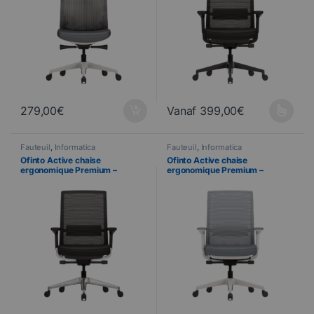
10 ANS
279,00
€
Vanaf
399,00
€
Ce produit a plusieurs variations
Fauteuil
,
Informatica
Fauteuil
,
Informatica
Ofinto Active chaise
Ofinto Active chaise
ergonomique Premium –
ergonomique Premium –
Accoudoirs 4D – Soutien
Accoudoirs 4D – Soutien
Lombaire – Aluminium noir
Lombaire – Blanc
NS
10 ANS