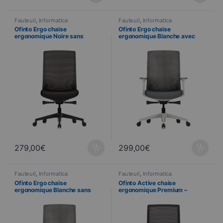
Fauteuil
,
Informatica
Fauteuil
,
Informatica
Ofinto Ergo chaise
Ofinto Ergo chaise
ergonomique Noire sans
ergonomique Blanche avec
accoudoirs – Soutien lombaire
accoudoirs – Soutien lombaire
réglable
réglable
279,00
€
299,00
€
Fauteuil
,
Informatica
Fauteuil
,
Informatica
Ofinto Ergo chaise
Ofinto Active chaise
ergonomique Blanche sans
ergonomique Premium –
accoudoirs – Soutien lombaire
Accoudoirs 4D – Soutien
réglable
Lombaire – Noir mat