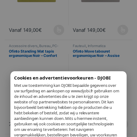
Vanaf
149,00
€
Vanaf
149,00
€
Ce produit a plusieurs variations. Les options peuvent être choisi
Ce produit a plusieurs variations
Accessoire divers
,
Bureau
,
PC-
Fauteuil
,
Informatica
onderdelen
,
Informatica
Ofinto Standing Mat tapis
Ofinto Move tabouret
ergonomique Noir – Confort
ergonomique Noir – Assise
pour bureau assis-debout
active 360° réglable
Cookies en advertentievoorkeuren - DJOBI
Met uw toestemming kan DJOBI bepaalde gegevens over
uw surfgedrag en aankopen op www.djobi.fr gebruiken om
de inhoud en advertenties die u te zien krijgt op onze
website of op partnerwebsites te personaliseren. Dit kan
bijvoorbeeld betrekking hebben op de producten die u
hebt bekeken of besteld, zodat wij u relevantere
aanbiedingen kunnen doen. Mits u hiermee instemt,
gebruiken wij ook cookies en soortgelijke technologieën
79,00
€
179,00
€
om uw ervaring te verbeteren: het navigeren
vergemakkelijken, bestellingen beveiligen, uw voorkeuren