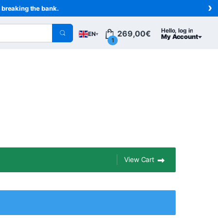
›
t breaking the bank.
Hello, log in
269,00
€
EN
▾
My Account
1
View Cart