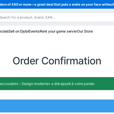
ders of €80 or more—a great deal that puts a smile on your face withou
cials
Sell on Djobi
Events
Rent your game server
Our Store
Order Confirmation
accoudoirs – Design moderne» a été ajouté à votre panier.