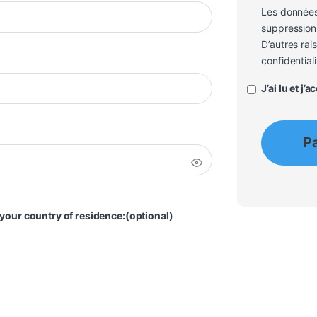
Les données
suppression 
D’autres rai
confidentiali
J’ai lu et j’
P
 your country of residence:
(optional)