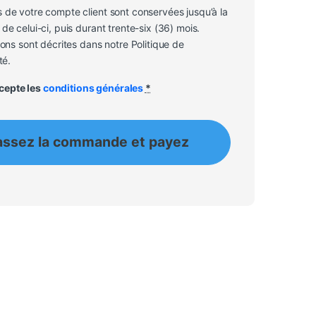
 de votre compte client sont conservées jusqu’à la
de celui-ci, puis durant trente-six (36) mois.
sons sont décrites dans notre Politique de
té.
accepte les
conditions générales
*
assez la commande et payez