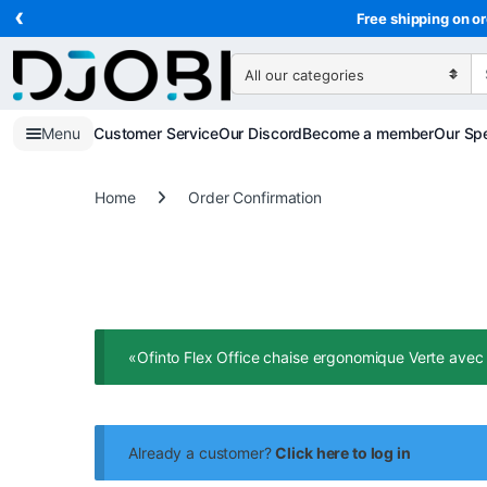
‹
Skip to navigation
Skip to content
Free shipping on or
Search for:
Menu
Customer Service
Our Discord
Become a member
Our Spe
Home
Order Confirmation
«Ofinto Flex Office chaise ergonomique Verte avec 
Already a customer?
Click here to log in