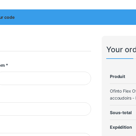
our code
Your or
om
*
Produit
Ofinto Flex 
accoudoirs 
Sous-total
Expédition