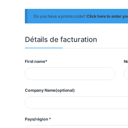
Do you have a promo code?
Click here to enter y
Détails de facturation
First name
*
N
Company Name
(optional)
Pays/région
*