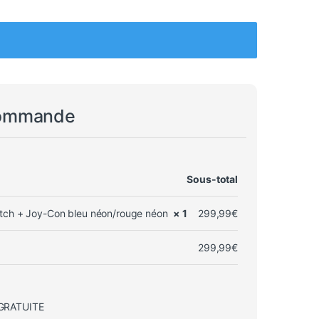
commande
Sous-total
tch + Joy-Con bleu néon/rouge néon
× 1
299,99
€
299,99
€
GRATUITE