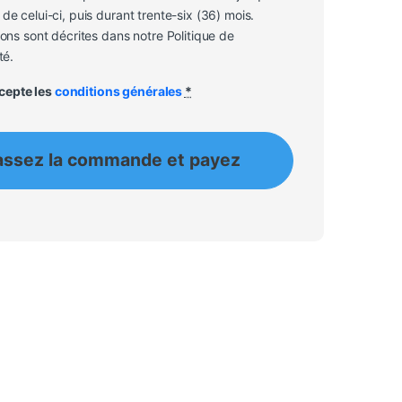
de celui-ci, puis durant trente-six (36) mois.
sons sont décrites dans notre Politique de
té.
accepte les
conditions générales
*
assez la commande et payez