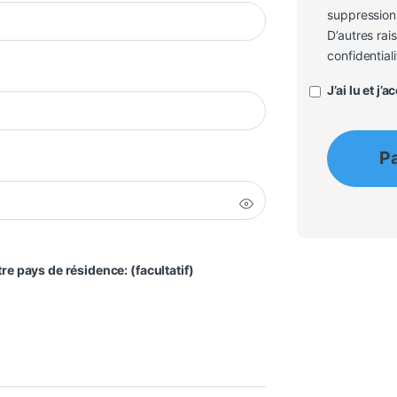
suppression 
D’autres rai
confidentiali
J’ai lu et j’
P
otre pays de résidence:
(facultatif)