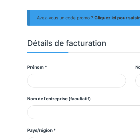
Avez-vous un code promo ?
Cliquez ici pour saisi
Détails de facturation
Prénom
*
N
Nom de l’entreprise
(facultatif)
Pays/région
*