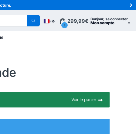
›
acture.
Bonjour, se connecter
299,99
€
FR
▾
Mon compte
1
ue
nde
Voir le panier