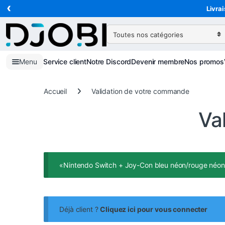
‹
Skip to navigation
Skip to content
Livrai
Search for:
Menu
Service client
Notre Discord
Devenir membre
Nos promos
Accueil
Validation de votre commande
Va
«Nintendo Switch + Joy-Con bleu néon/rouge néon» 
Déjà client ?
Cliquez ici pour vous connecter