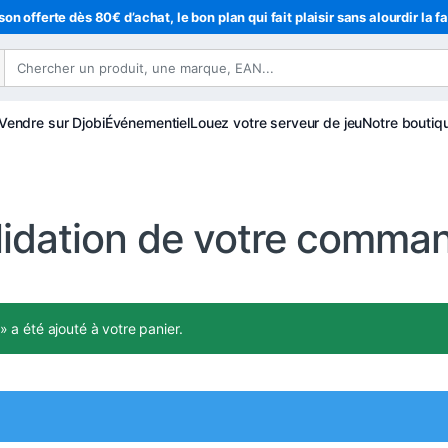
son offerte dès 80€ d’achat, le bon plan qui fait plaisir sans alourdir la f
Vendre sur Djobi
Événementiel
Louez votre serveur de jeu
Notre boutiq
lidation de votre comma
a été ajouté à votre panier.