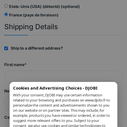
Etats-Unis (USA) (détecté)
(optional)
France (pays de livraison)
Shipping Details
Ship to a different address?
First name
*
Cookies and Advertising Choices - DJOBI
Nom
*
With your consent, DJOBI may use certain information
related to your browsing and purchases on www.djobi.fr to
personalize the content and advertisements shown to you
on our website or on partner sites. This may include, for
example, products you have viewed or ordered, in order to
Company Name
(optional)
suggest more relevant offers to you. Subject to your
consent, we also use cookies and similar technologies to