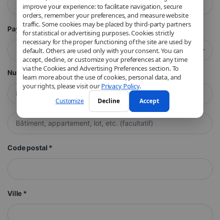
improve your experience: to facilitate navigation, secure
orders, remember your preferences, and measure website
traffic. Some cookies may be placed by third-party partners
Pays/région
*
for statistical or advertising purposes. Cookies strictly
necessary for the proper functioning of the site are used by
default. Others are used only with your consent. You can
France
accept, decline, or customize your preferences at any time
via the Cookies and Advertising Preferences section. To
Numéro et nom de rue
*
learn more about the use of cookies, personal data, and
your rights, please visit our
Privacy Policy
.
Customize
Decline
Accept
Appartement, suite, unité, etc.
(facultatif)
Code postal
*
Ville
*