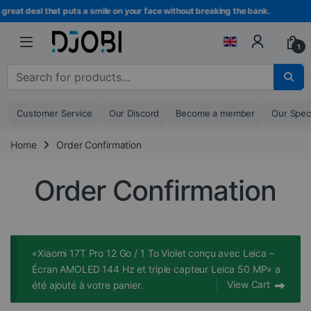
Skip to navigation
Skip to content
at deal that puts a smile on your face without breaking the bank.
B
1
Search for :
Customer Service
Our Discord
Become a member
Our Spec
Home
Order Confirmation
Order Confirmation
«Xiaomi 17T Pro 12 Go / 1 To Violet conçu avec Leica –
Écran AMOLED 144 Hz et triple capteur Leica 50 MP» a
View Cart
été ajouté à votre panier.